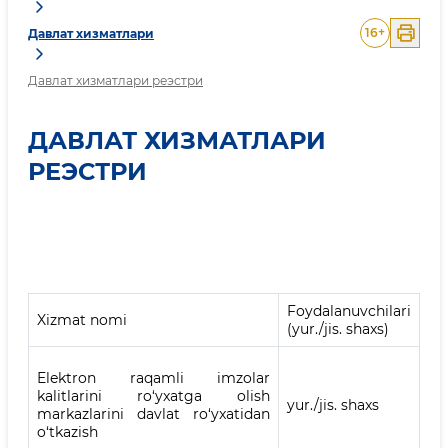
16
+
Давлат хизматлари
Давлат хизматлари реэстри
ДАВЛАТ ХИЗМАТЛАРИ
РЕЭСТРИ
Foydalanuvchilari
Xizmat nomi
(yur./jis. shaxs)
Elektron raqamli imzolar
kalitlarini ro‘yxatga olish
yur./jis. shaxs
markazlarini davlat ro‘yxatidan
o‘tkazish