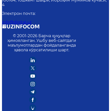
100164, Тошкент шаҳри, Иброҳим Муминов кўчаси,
4
Электрон почта
:
info@digital.uz
© 2001-
2026
Барча ҳуқуқлар
ҳимояланган. Ушбу веб-сайтдаги
маълумотлардан фойдаланганда
ҳавола кўрсатилиши шарт.