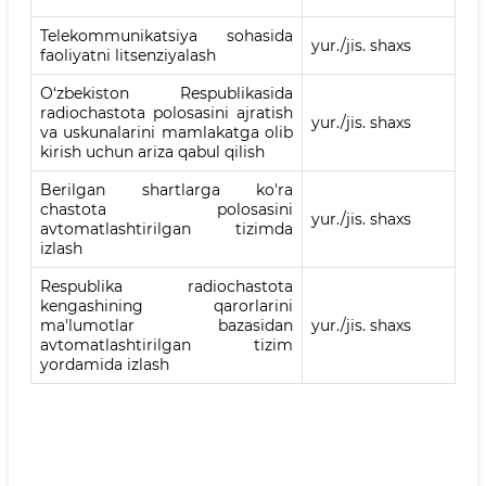
Telekommunikatsiya sohasida
yur./jis. shaxs
faoliyatni litsenziyalash
O‘zbekiston Respublikasida
radiochastota polosasini ajratish
yur./jis. shaxs
va uskunalarini mamlakatga olib
kirish uchun ariza qabul qilish
Berilgan shartlarga ko'ra
chastota polosasini
yur./jis. shaxs
avtomatlashtirilgan tizimda
izlash
Respublika radiochastota
kengashining qarorlarini
ma'lumotlar bazasidan
yur./jis. shaxs
avtomatlashtirilgan tizim
yordamida izlash