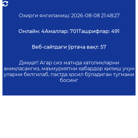
Охирги янгиланиш
:
2026-08-08 21:48:27
Онлайн:
4
Амаллар:
701
Ташрифлар:
491
Веб-сайтдаги ўртача вақт:
57
Диққат! Агар сиз матнда хатоликларни
аниқласангиз, маъмуриятни хабардор қилиш учун
уларни белгилаб, пастда ҳосил бўладиган тугмани
босинг