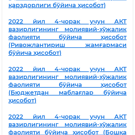
қарздорлиги бўйича ҳисобот)
2
022 йил 4-чорак учун АКТ
вазирлигининг молиявий-хўжалик
фаолияти бўйича ҳисобот
(Ривожлантириш жамғармаси
бўйича ҳисобот)
2022 йил 4-чорак учун АКТ
вазирлигининг молиявий-хўжалик
фаолияти бўйича ҳисобот
(Бюджетдан маблағлар бўйича
ҳисобот)
2022 йил 4-чорак учун АКТ
вазирлигининг молиявий-хўжалик
фаолияти бўйича ҳисобот (Бошқа