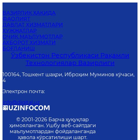
ВАЗИРЛИК ҲАҚИДА
ФАОЛИЯТ
ДАВЛАТ ХИЗМАТЛАРИ
ҲУЖЖАТЛАР
ОЧИҚ МАЪЛУМОТЛАР
АХБОРОТ ХИЗМАТИ
БОҒЛАНИШ
Ўзбекистон Республикаси Рақамли
Технологиялар Вазирлиги
100164, Тошкент шаҳри, Иброҳим Муминов кўчаси,
4
Электрон почта
:
info@digital.uz
© 2001-
2026
Барча ҳуқуқлар
ҳимояланган. Ушбу веб-сайтдаги
маълумотлардан фойдаланганда
ҳавола кўрсатилиши шарт.