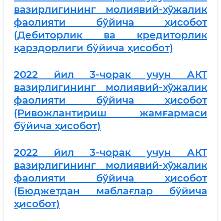
вазирлигининг молиявий-хўжалик
фаолияти бўйича ҳисобот
(Дебиторлик ва кредиторлик
қарздорлиги бўйича ҳисобот)
2
022 йил 3-чорак учун АКТ
вазирлигининг молиявий-хўжалик
фаолияти бўйича ҳисобот
(Ривожлантириш жамғармаси
бўйича ҳисобот)
2022 йил 3-чорак учун АКТ
вазирлигининг молиявий-хўжалик
фаолияти бўйича ҳисобот
(Бюджетдан маблағлар бўйича
ҳисобот)