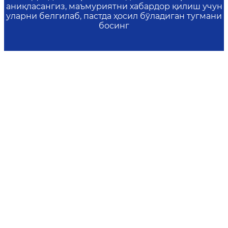
аниқласангиз, маъмуриятни хабардор қилиш учун
уларни белгилаб, пастда ҳосил бўладиган тугмани
босинг