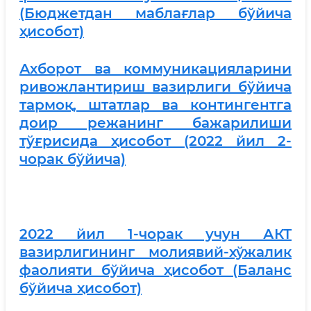
(Бюджетдан маблағлар бўйича
ҳисобот)
Ахборот ва коммуникацияларини
ривожлантириш вазирлиги бўйича
тармоқ, штатлар ва контингентга
доир режанинг бажарилиши
тўғрисида ҳисобот (2022 йил 2-
чорак бўйича)
2022 йил 1-чорак учун АКТ
вазирлигининг молиявий-хўжалик
фаолияти бўйича ҳисобот (Баланс
бўйича ҳисобот)