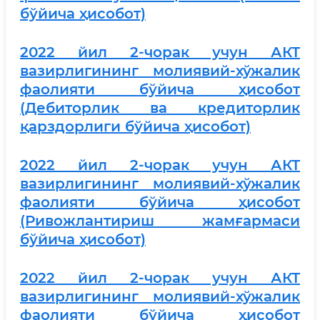
бўйича ҳисобот)
2022 йил 2-чорак учун АКТ
вазирлигининг молиявий-хўжалик
фаолияти бўйича ҳисобот
(Дебиторлик ва кредиторлик
қарздорлиги бўйича ҳисобот)
2
022 йил 2-чорак учун АКТ
вазирлигининг молиявий-хўжалик
фаолияти бўйича ҳисобот
(Ривожлантириш жамғармаси
бўйича ҳисобот)
2022 йил 2-чорак учун АКТ
вазирлигининг молиявий-хўжалик
фаолияти бўйича ҳисобот