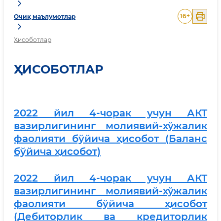
16
+
Очиқ маълумотлар
Ҳисоботлар
ҲИСОБОТЛАР
2022 йил 4-чорак учун АКТ
вазирлигининг молиявий-хўжалик
фаолияти бўйича ҳисобот (Баланс
бўйича ҳисобот)
2022 йил 4-чорак учун АКТ
вазирлигининг молиявий-хўжалик
фаолияти бўйича ҳисобот
(Дебиторлик ва кредиторлик