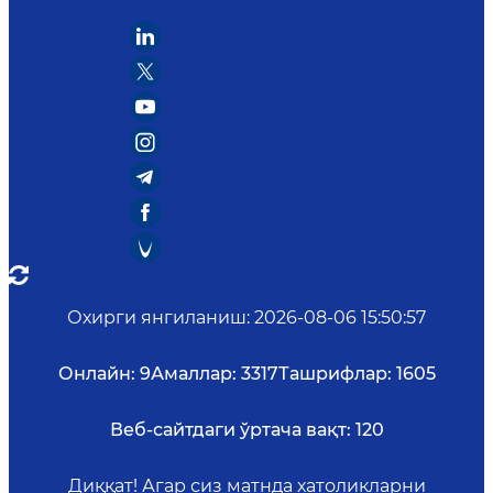
Охирги янгиланиш
:
2026-08-06 15:50:57
Онлайн:
9
Амаллар:
3317
Ташрифлар:
1605
Веб-сайтдаги ўртача вақт:
120
Диққат! Агар сиз матнда хатоликларни