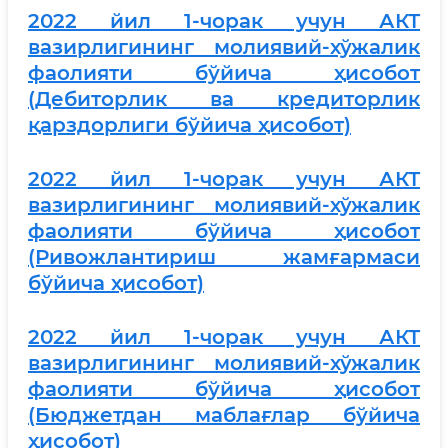
2022 йил 1-чорак учун АКТ
вазирлигининг молиявий-хўжалик
фаолияти бўйича ҳисобот
(Дебиторлик ва кредиторлик
қарздорлиги бўйича ҳисобот)
2
022 йил 1-чорак учун АКТ
вазирлигининг молиявий-хўжалик
фаолияти бўйича ҳисобот
(Ривожлантириш жамғармаси
бўйича ҳисобот)
2022 йил 1-чорак учун АКТ
вазирлигининг молиявий-хўжалик
фаолияти бўйича ҳисобот
(Бюджетдан маблағлар бўйича
ҳисобот)