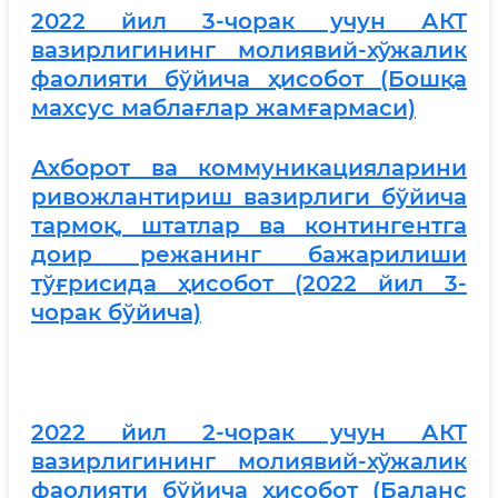
2022 йил 3-чорак учун АКТ
вазирлигининг молиявий-хўжалик
фаолияти бўйича ҳисобот (Бошқа
махсус маблағлар жамғармаси)
Ахборот ва коммуникацияларини
ривожлантириш вазирлиги бўйича
тармоқ, штатлар ва контингентга
доир режанинг бажарилиши
тўғрисида ҳисобот (2022 йил 3-
чорак бўйича)
2022 йил 2-чорак учун АКТ
вазирлигининг молиявий-хўжалик
фаолияти бўйича ҳисобот (Баланс