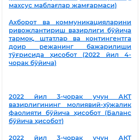
махсус маблағлар жамғармаси)
Ахборот ва коммуникацияларини
ривожлантириш вазирлиги бўйича
тармоқ, штатлар ва контингентга
доир режанинг бажарилиши
тўғрисида ҳисобот (2022 йил 4-
чорак бўйича)
2022 йил 3-чорак учун АКТ
вазирлигининг молиявий-хўжалик
фаолияти бўйича ҳисобот (Баланс
бўйича ҳисобот)
2022 йил 3-чорак учун АКТ