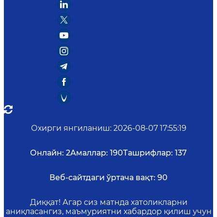
Охирги янгиланиш
:
2026-08-07 17:55:19
Онлайн:
2
Амаллар:
190
Ташрифлар:
137
Веб-сайтдаги ўртача вақт:
90
Диққат! Агар сиз матнда хатоликларни
аниқласангиз, маъмуриятни хабардор қилиш учун