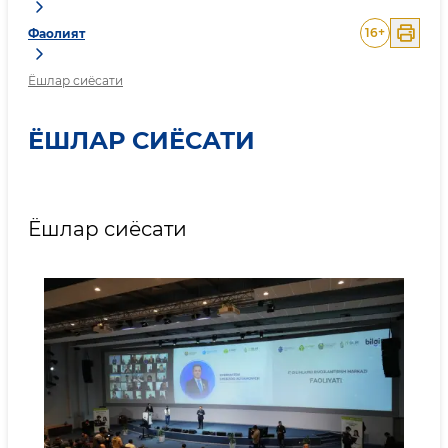
16
+
Фаолият
Ёшлар сиёсати
ЁШЛАР СИЁСАТИ
Ёшлар сиёсати