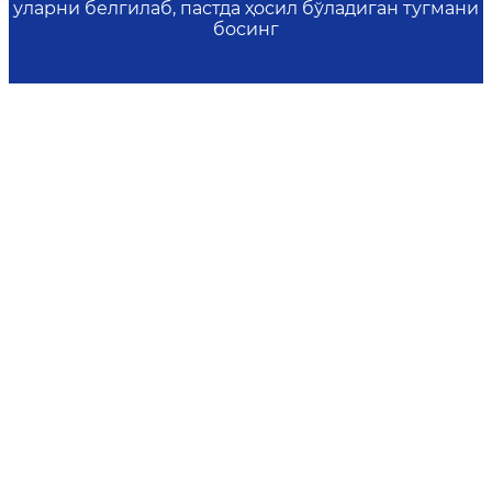
уларни белгилаб, пастда ҳосил бўладиган тугмани
босинг