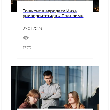
Тошкент шаҳридаги Инҳа
университетида «IТ-таълимни
мақсадли молиялаштириш»
мавзусида конференция
27.01.2023
бўлиб ўтди
1375