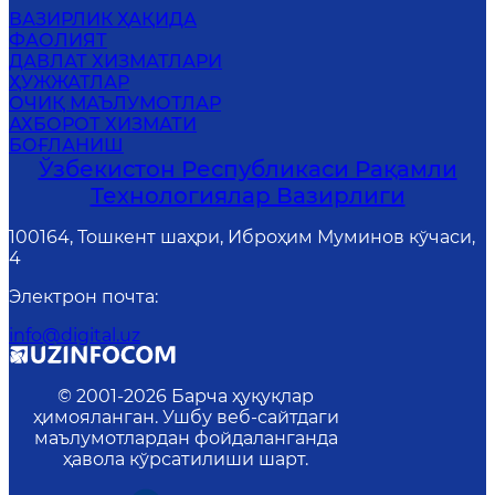
ВАЗИРЛИК ҲАҚИДА
ФАОЛИЯТ
ДАВЛАТ ХИЗМАТЛАРИ
ҲУЖЖАТЛАР
ОЧИҚ МАЪЛУМОТЛАР
АХБОРОТ ХИЗМАТИ
БОҒЛАНИШ
Ўзбекистон Республикаси Рақамли
Технологиялар Вазирлиги
100164, Тошкент шаҳри, Иброҳим Муминов кўчаси,
4
Электрон почта
:
info@digital.uz
© 2001-
2026
Барча ҳуқуқлар
ҳимояланган. Ушбу веб-сайтдаги
маълумотлардан фойдаланганда
ҳавола кўрсатилиши шарт.