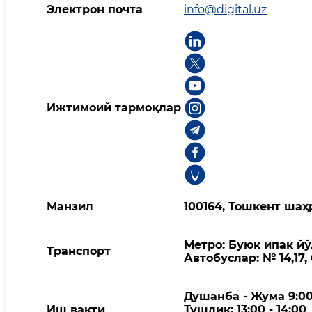
Электрон почта
info@digital.uz
Ижтимоий тармоқлар
Манзил
100164, Тошкент шаҳ
Метро: Буюк ипак йў
Транспорт
Автобуслар: № 14,17, 63
Душанба - Жума 9:00 
Иш вақти
Тушлик: 13:00 - 14:00