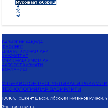
Мурожаат юбориш
ВАЗИРЛИК ҲАҚИДА
ФАОЛИЯТ
ДАВЛАТ ХИЗМАТЛАРИ
ҲУЖЖАТЛАР
ОЧИҚ МАЪЛУМОТЛАР
АХБОРОТ ХИЗМАТИ
БОҒЛАНИШ
ЎЗБЕКИСТОН РЕСПУБЛИКАСИ РАҚАМЛИ
ТЕХНОЛОГИЯЛАР ВАЗИРЛИГИ
100164, Тошкент шаҳри, Иброҳим Муминов кўчаси, 4
Электрон почта
: