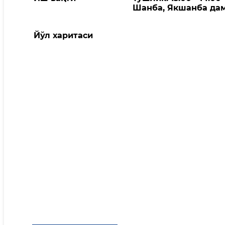
Шанба, Якшанба дам
Йўл харитаси