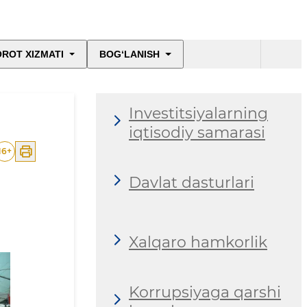
ROT XIZMATI
BOG‘LANISH
Investitsiyalarning
iqtisodiy samarasi
16
+
Davlat dasturlari
Xalqaro hamkorlik
Korrupsiyaga qarshi