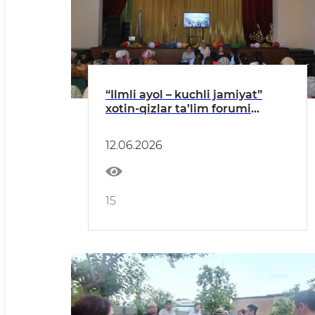
“Ilmli ayol – kuchli jamiyat”
xotin-qizlar ta’lim forumi
o‘tkazildi
12.06.2026
15