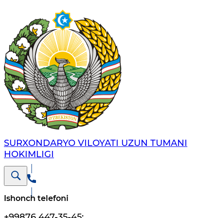
SURXONDARYO VILOYATI UZUN TUMANI
HOKIMLIGI
Ishonch telefoni
+99876 447-35-45
;