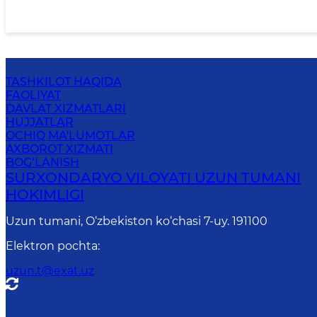
TASHKILOT HAQIDA
FAOLIYAT
DAVLAT XIZMATLARI
HUJJATLAR
OCHIQ MA'LUMOTLAR
AXBOROT XIZMATI
BOG‘LANISH
SURXONDARYO VILOYATI UZUN TUMANI
HOKIMLIGI
Uzun tumani, O‘zbekiston ko‘chasi 7-uy. 191100
Elektron pochta
:
uzun.t@exat.uz