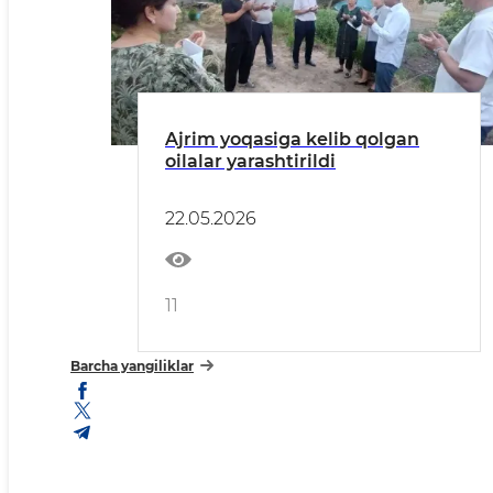
Ajrim yoqasiga kelib qolgan
oilalar yarashtirildi
22.05.2026
11
Barcha yangiliklar