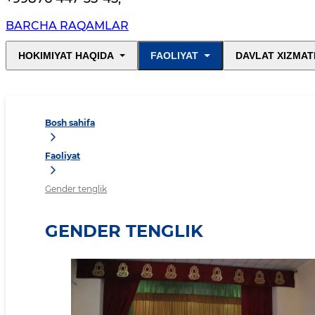
BARCHA RAQAMLAR
HOKIMIYAT HAQIDA
FAOLIYAT
DAVLAT XIZMAT
Bosh sahifa
Faoliyat
Gender tenglik
GENDER TENGLIK