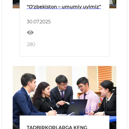
“O‘zbekiston – umumiy uyimiz”
30.07.2025
280
TADBIRKORLARGA KENG