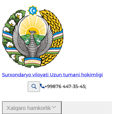
Surxondaryo viloyati Uzun tumani hokimligi
+99876 447-35-45
;
Xalqaro hamkorlik