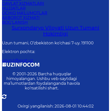
DAVLAT XIZMATLARI
HUJJATLAR
OCHIQ MA'LUMOTLAR
AXBOROT XIZMATI
BOG‘LANISH
Surxondaryo Viloyati Uzun Tumani
Hokimligi
Uzun tumani, O‘zbekiston ko‘chasi 7-uy. 191100
Elektron pochta
:
uzun.t@exat.uz
© 2001-
2026
Barcha huquqlar
himoyalangan. Ushbu veb-saytdagi
ma’lumotlardan foydalanganda havola
ko‘rsatilishi shart.
Oxirgi yangilanish
:
2026-08-01 10:44:02