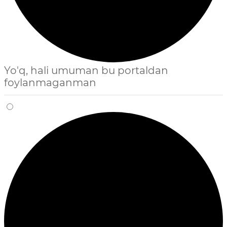
Yo'q, hali umuman bu portaldan
foylanmaganman