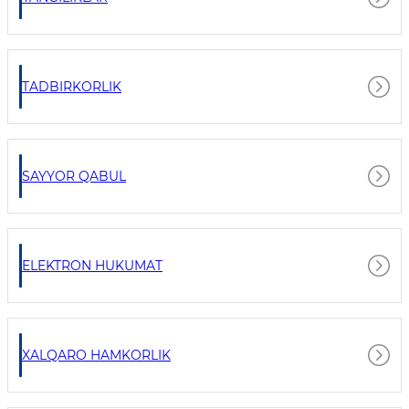
TADBIRKORLIK
SAYYOR QABUL
ELEKTRON HUKUMAT
XALQARO HAMKORLIK