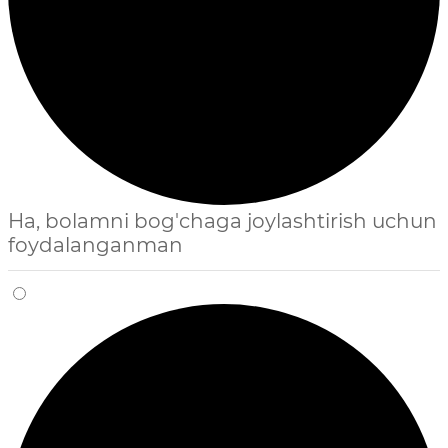
Ha, bolamni bog'chaga joylashtirish uchun
foydalanganman