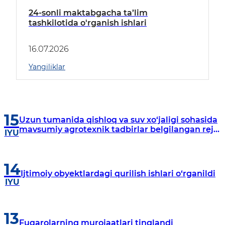
24-sonli maktabgacha ta’lim
tashkilotida o'rganish ishlari
16.07.2026
Yangiliklar
15
Uzun tumanida qishloq va suv xo‘jaligi sohasida
mavsumiy agrotexnik tadbirlar belgilangan reja
IYU
asosida olib borilmoqda.
14
Ijtimoiy obyektlardagi qurilish ishlari o‘rganildi
IYU
13
Fuqarolarning murojaatlari tinglandi