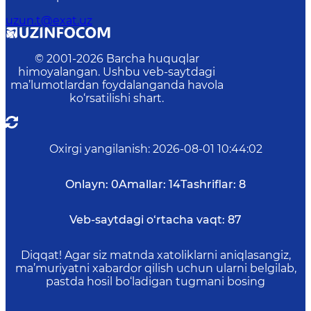
uzun.t@exat.uz
© 2001-
2026
Barcha huquqlar
himoyalangan. Ushbu veb-saytdagi
ma’lumotlardan foydalanganda havola
ko‘rsatilishi shart.
Oxirgi yangilanish
:
2026-08-01 10:44:02
Onlayn:
0
Amallar:
14
Tashriflar:
8
Veb-saytdagi o‘rtacha vaqt:
87
Diqqat! Agar siz matnda xatoliklarni aniqlasangiz,
ma’muriyatni xabardor qilish uchun ularni belgilab,
pastda hosil bo‘ladigan tugmani bosing