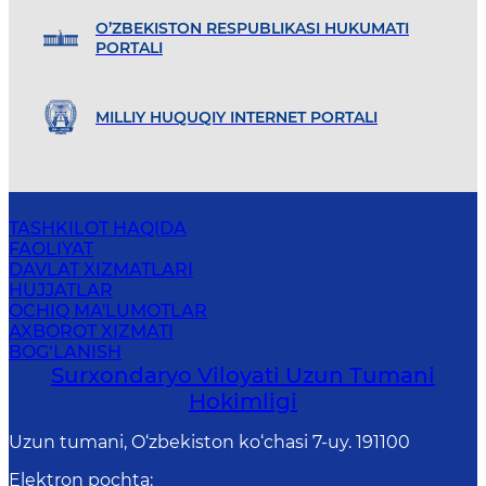
O’ZBEKISTON RESPUBLIKASI HUKUMATI
PORTALI
MILLIY HUQUQIY INTERNET PORTALI
TASHKILOT HAQIDA
FAOLIYAT
DAVLAT XIZMATLARI
HUJJATLAR
OCHIQ MA'LUMOTLAR
AXBOROT XIZMATI
BOG‘LANISH
Surxondaryo Viloyati Uzun Tumani
Hokimligi
Uzun tumani, O‘zbekiston ko‘chasi 7-uy. 191100
Elektron pochta
: