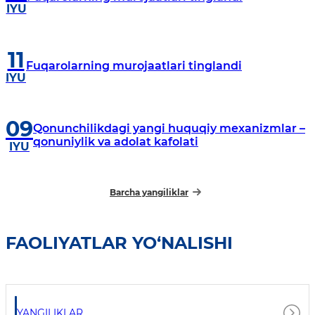
IYU
11
Fuqarolarning murojaatlari tinglandi
IYU
09
Qonunchilikdagi yangi huquqiy mexanizmlar –
qonuniylik va adolat kafolati
IYU
Barcha yangiliklar
FAOLIYATLAR YO‘NALISHI
YANGILIKLAR