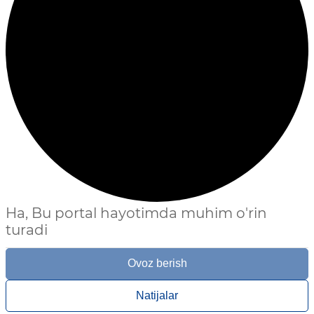
Ha, Bu portal hayotimda muhim o'rin
turadi
Ovoz berish
Natijalar