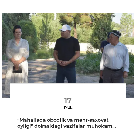
17
IYUL
“Mahallada obodlik va mehr-saxovat
oyligi” doirasidagi vazifalar muhokama
qilindi