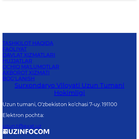
TASHKILOT HAQIDA
FAOLIYAT
DAVLAT XIZMATLARI
HUJJATLAR
OCHIQ MA'LUMOTLAR
AXBOROT XIZMATI
BOG‘LANISH
Surxondaryo Viloyati Uzun Tumani
Hokimligi
Uzun tumani, O‘zbekiston ko‘chasi 7-uy. 191100
Elektron pochta
:
uzun.t@exat.uz