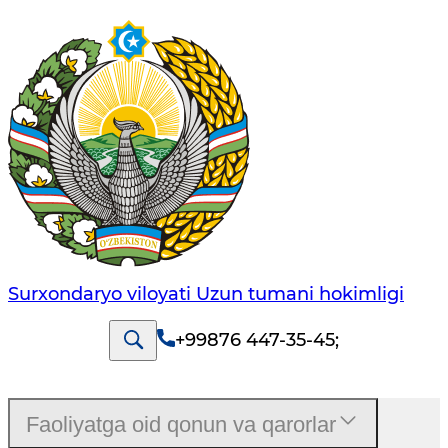
Surxondaryo viloyati Uzun tumani hokimligi
+99876 447-35-45
;
Faoliyatga oid qonun va qarorlar