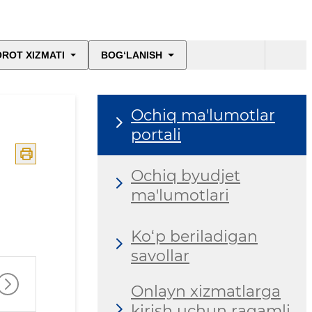
ROT XIZMATI
BOG‘LANISH
Ochiq ma'lumotlar
portali
Ochiq byudjet
ma'lumotlari
Ko‘p beriladigan
savollar
Onlayn xizmatlarga
kirish uchun raqamli