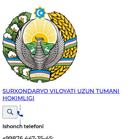
SURXONDARYO VILOYATI UZUN TUMANI
HOKIMLIGI
Ishonch telefoni
+99876 447-35-45
;