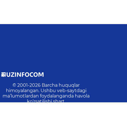
© 2001-
2026
Barcha huquqlar
himoyalangan. Ushbu veb-saytdagi
ma’lumotlardan foydalanganda havola
ko‘rsatilishi shart.
Oxirgi yangilanish
:
2026-08-01 10:44:02