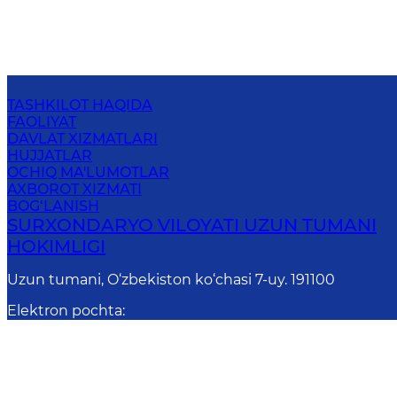
TASHKILOT HAQIDA
FAOLIYAT
DAVLAT XIZMATLARI
HUJJATLAR
OCHIQ MA'LUMOTLAR
AXBOROT XIZMATI
BOG‘LANISH
SURXONDARYO VILOYATI UZUN TUMANI
HOKIMLIGI
Uzun tumani, O‘zbekiston ko‘chasi 7-uy. 191100
Elektron pochta
:
uzun.t@exat.uz