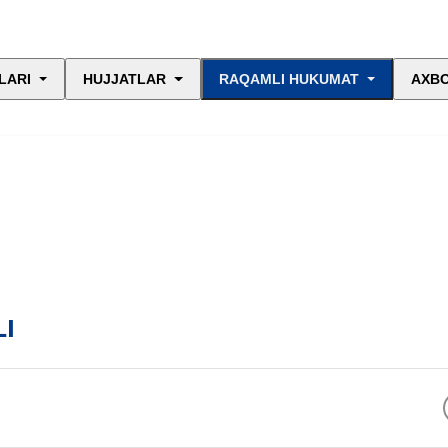
LARI
HUJJATLAR
RAQAMLI HUKUMAT
AXBO
I