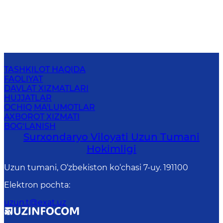
TASHKILOT HAQIDA
FAOLIYAT
DAVLAT XIZMATLARI
HUJJATLAR
OCHIQ MA'LUMOTLAR
AXBOROT XIZMATI
BOG‘LANISH
Surxondaryo Viloyati Uzun Tumani
Hokimligi
Uzun tumani, O‘zbekiston ko‘chasi 7-uy. 191100
Elektron pochta
:
uzun.t@exat.uz