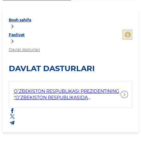
Bosh sahifa
Faoliyat
Davlat dasturlari
DAVLAT DASTURLARI
OʻZBEKISTON RESPUBLIKASI PREZIDENTINING
"OʻZBEKISTON RESPUBLIKASIDA
KORRUPSIYANING OLDINI OLISH VA UNGA
QARSHI KURASHISH TIZIMINI YANADA
TAKOMILLASHTIRISH TO'G'RISIDA" FARMONI