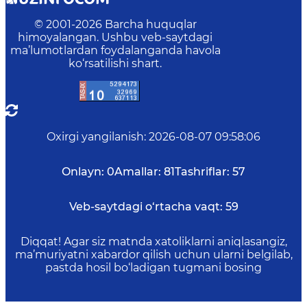
© 2001-
2026
Barcha huquqlar
himoyalangan. Ushbu veb-saytdagi
ma’lumotlardan foydalanganda havola
ko‘rsatilishi shart.
Oxirgi yangilanish
:
2026-08-07 09:58:06
Onlayn:
0
Amallar:
81
Tashriflar:
57
Veb-saytdagi o‘rtacha vaqt:
59
Diqqat! Agar siz matnda xatoliklarni aniqlasangiz,
ma’muriyatni xabardor qilish uchun ularni belgilab,
pastda hosil bo‘ladigan tugmani bosing