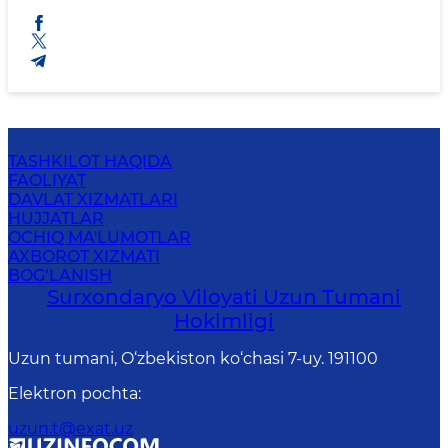
TASHKILOT HAQIDA
FAOLIYAT
DAVLAT XIZMATLARI
HUJJATLAR
OCHIQ MA'LUMOTLAR
AXBOROT XIZMATI
BOG‘LANISH
Surxondaryo Viloyati Uzun Tumani
Hokimligi
Uzun tumani, O‘zbekiston ko‘chasi 7-uy. 191100
Elektron pochta
:
uzun.t@exat.uz