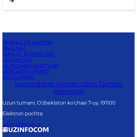
TASHKILOT HAQIDA
FAOLIYAT
DAVLAT XIZMATLARI
HUJJATLAR
OCHIQ MA'LUMOTLAR
AXBOROT XIZMATI
BOG‘LANISH
Surxondaryo Viloyati Uzun Tumani
Hokimligi
Uzun tumani, O‘zbekiston ko‘chasi 7-uy. 191100
Elektron pochta
:
uzun.t@exat.uz