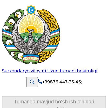
Surxondaryo viloyati Uzun tumani hokimligi
+99876 447-35-45
;
Tumanda mavjud bo‘sh ish o‘rinlari