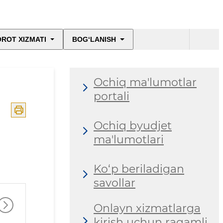
ROT XIZMATI
BOG‘LANISH
Ochiq ma'lumotlar
portali
Ochiq byudjet
ma'lumotlari
Ko‘p beriladigan
savollar
Onlayn xizmatlarga
kirish uchun raqamli