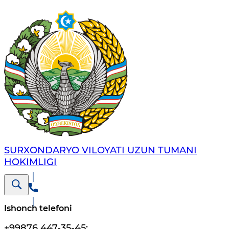
SURXONDARYO VILOYATI UZUN TUMANI
HOKIMLIGI
Ishonch telefoni
+99876 447-35-45
;