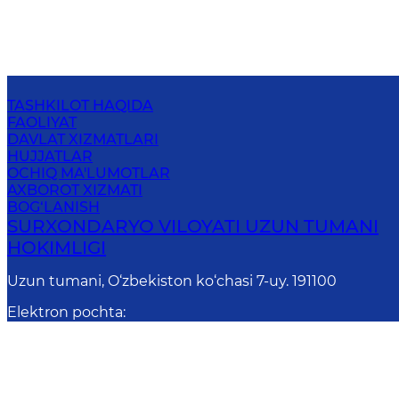
TASHKILOT HAQIDA
FAOLIYAT
DAVLAT XIZMATLARI
HUJJATLAR
OCHIQ MA'LUMOTLAR
AXBOROT XIZMATI
BOG‘LANISH
SURXONDARYO VILOYATI UZUN TUMANI
HOKIMLIGI
Uzun tumani, O‘zbekiston ko‘chasi 7-uy. 191100
Elektron pochta
:
uzun.t@exat.uz