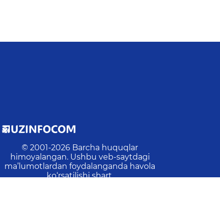
© 2001-
2026
Barcha huquqlar
himoyalangan. Ushbu veb-saytdagi
ma’lumotlardan foydalanganda havola
ko‘rsatilishi shart.
Oxirgi yangilanish
:
2026-08-01 10:44:02