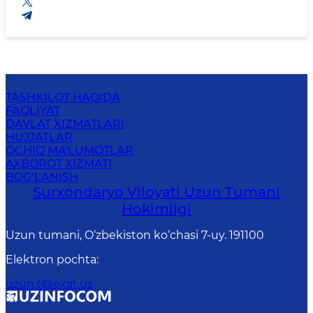
TASHKILOT HAQIDA
FAOLIYAT
DAVLAT XIZMATLARI
HUJJATLAR
OCHIQ MA'LUMOTLAR
AXBOROT XIZMATI
BOG‘LANISH
Surxondaryo Viloyati Uzun Tumani
Hokimligi
Uzun tumani, O‘zbekiston ko‘chasi 7-uy. 191100
Elektron pochta
:
uzun.t@exat.uz