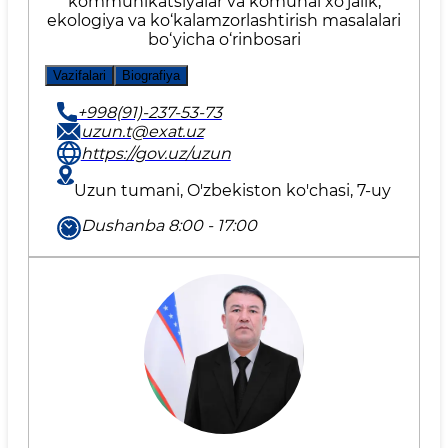
kommunikatsiyalar va komunal xo‘jalik,
ekologiya va ko‘kalamzorlashtirish masalalari
bo‘yicha o‘rinbosari
Vazifalari
Biografiya
+998(91)-237-53-73
uzun.t@exat.uz
https://gov.uz/uzun
Uzun tumani, O'zbekiston ko'chasi, 7-uy
Dushanba 8:00 - 17:00