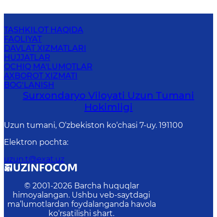
TASHKILOT HAQIDA
FAOLIYAT
DAVLAT XIZMATLARI
HUJJATLAR
OCHIQ MA'LUMOTLAR
AXBOROT XIZMATI
BOG‘LANISH
Surxondaryo Viloyati Uzun Tumani
Hokimligi
Uzun tumani, O‘zbekiston ko‘chasi 7-uy. 191100
Elektron pochta
:
uzun.t@exat.uz
© 2001-
2026
Barcha huquqlar
himoyalangan. Ushbu veb-saytdagi
ma’lumotlardan foydalanganda havola
ko‘rsatilishi shart.