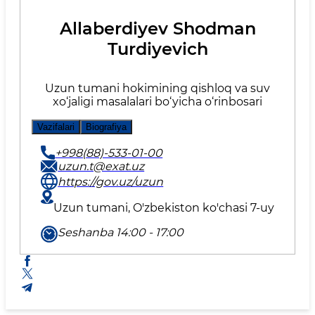
Allaberdiyev Shodman
Turdiyevich
Uzun tumani hokimining qishloq va suv
xo‘jaligi masalalari bo‘yicha o‘rinbosari
Vazifalari
Biografiya
+998(88)-533-01-00
uzun.t@exat.uz
https://gov.uz/uzun
Uzun tumani, O'zbekiston ko'chasi 7-uy
Seshanba 14:00 - 17:00