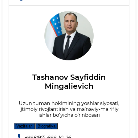
Tashanov Sayfiddin
Mingalievich
Uzun tuman hokimining yoshlar siyosati,
ijtimoiy rivojlantirish va ma’naviy-ma’rifiy
ishlar bo‘yicha o‘rinbosari
Vazifalari
Biografiya
+998(97)-699-10-26