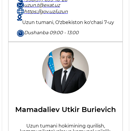
uzun.t@exat.uz
https://gov.uz/uzun
Uzun tumani, O'zbekiston ko'chasi 7-uy
Dushanba 09:00 - 13:00
Mamadaliev Utkir Burievich
Uzun tumani hokimining qurilish,