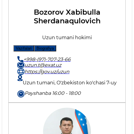
Bozorov Xabibulla
Sherdanaqulovich
Uzun tumani hokimi
Vazifalari
Biografiya
+998-(97)-707-23-66
uzun.t@exat.uz
https://gov.uz/uzun
Uzun tumani, O'zbekiston ko'chasi 7-uy
Payshanba 16:00 - 18:00