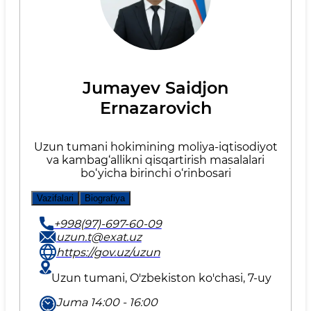
Jumayev Saidjon
Ernazarovich
Uzun tumani hokimining moliya-iqtisodiyot
va kambag‘allikni qisqartirish masalalari
bo‘yicha birinchi o‘rinbosari
Vazifalari
Biografiya
+998(97)-697-60-09
uzun.t@exat.uz
https://gov.uz/uzun
Uzun tumani, O'zbekiston ko'chasi, 7-uy
Juma 14:00 - 16:00