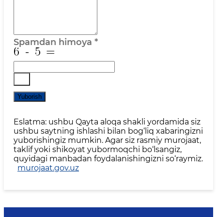
Spamdan himoya
*
Yuborish
Eslatma: ushbu Qayta aloqa shakli yordamida siz
ushbu saytning ishlashi bilan bog‘liq xabaringizni
yuborishingiz mumkin. Agar siz rasmiy murojaat,
taklif yoki shikoyat yubormoqchi bo‘lsangiz,
quyidagi manbadan foydalanishingizni so‘raymiz.
murojaat.gov.uz