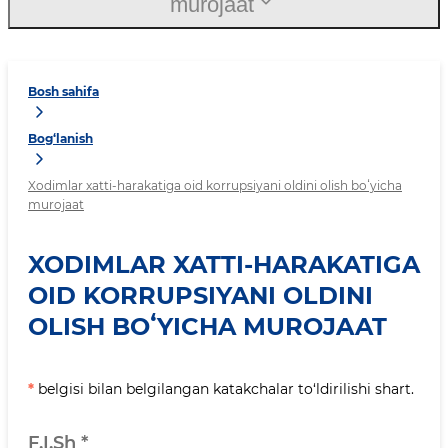
murojaat
Bosh sahifa
Bog‘lanish
Xodimlar xatti-harakatiga oid korrupsiyani oldini olish boʻyicha
murojaat
XODIMLAR XATTI-HARAKATIGA
OID KORRUPSIYANI OLDINI
OLISH BOʻYICHA MUROJAAT
*
belgisi bilan belgilangan katakchalar to‘ldirilishi shart.
F.I.Sh
*