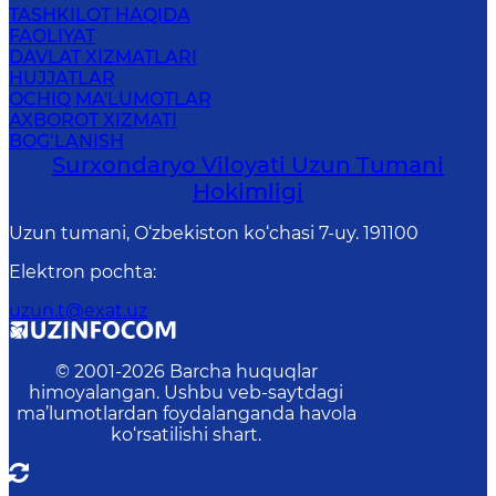
TASHKILOT HAQIDA
FAOLIYAT
DAVLAT XIZMATLARI
HUJJATLAR
OCHIQ MA'LUMOTLAR
AXBOROT XIZMATI
BOG‘LANISH
Surxondaryo Viloyati Uzun Tumani
Hokimligi
Uzun tumani, O‘zbekiston ko‘chasi 7-uy. 191100
Elektron pochta
:
uzun.t@exat.uz
© 2001-
2026
Barcha huquqlar
himoyalangan. Ushbu veb-saytdagi
ma’lumotlardan foydalanganda havola
ko‘rsatilishi shart.