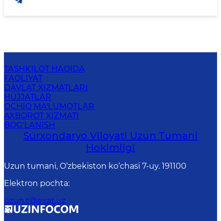
TASHKILOT HAQIDA
FAOLIYAT
DAVLAT XIZMATLARI
HUJJATLAR
OCHIQ MA'LUMOTLAR
AXBOROT XIZMATI
BOG‘LANISH
Surxondaryo Viloyati Uzun Tumani
Hokimligi
Uzun tumani, O‘zbekiston ko‘chasi 7-uy. 191100
Elektron pochta
:
uzun.t@exat.uz