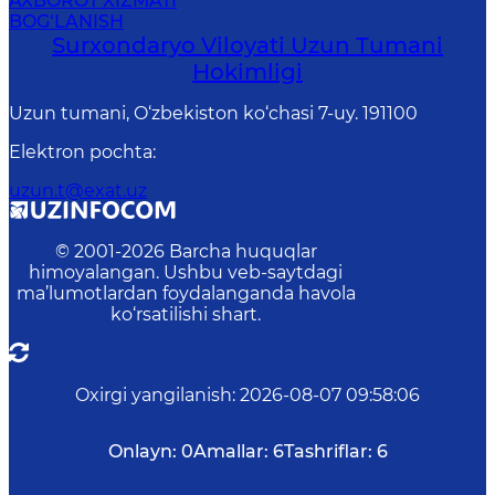
AXBOROT XIZMATI
BOG‘LANISH
Surxondaryo Viloyati Uzun Tumani
Hokimligi
Uzun tumani, O‘zbekiston ko‘chasi 7-uy. 191100
Elektron pochta
:
uzun.t@exat.uz
© 2001-
2026
Barcha huquqlar
himoyalangan. Ushbu veb-saytdagi
ma’lumotlardan foydalanganda havola
ko‘rsatilishi shart.
Oxirgi yangilanish
:
2026-08-07 09:58:06
Onlayn:
0
Amallar:
6
Tashriflar:
6