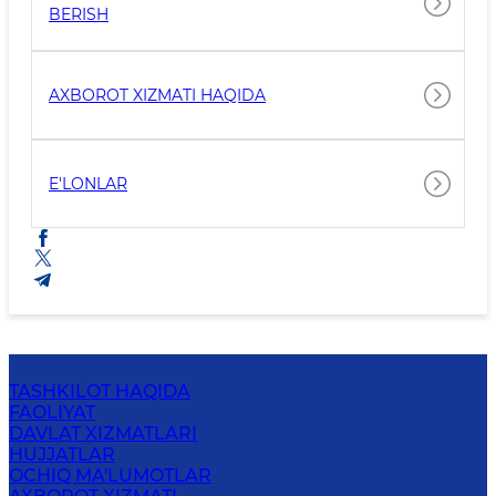
BERISH
AXBOROT XIZMATI HAQIDA
E'LONLAR
TASHKILOT HAQIDA
FAOLIYAT
DAVLAT XIZMATLARI
HUJJATLAR
OCHIQ MA'LUMOTLAR