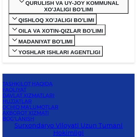
QURULISH VA UY-JOY KOMMUNAL
XO'JALIGI BO'LIMI
QISHLOQ XO'JALIGI BO'LIMI
OILA VA XOTIN-QIZLAR BO'LIMI
MADANIYAT BO'LIMI
YOSHLAR ISHLARI AGENTLIGI
TASHKILOT HAQIDA
FAOLIYAT
DAVLAT XIZMATLARI
HUJJATLAR
OCHIQ MA'LUMOTLAR
AXBOROT XIZMATI
BOG‘LANISH
Surxondaryo Viloyati Uzun Tumani
Hokimligi