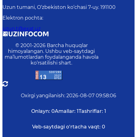
Uzun tumani, O‘zbekiston ko‘chasi 7-uy. 191100
Elektron pochta
:
uzun.t@exat.uz
© 2001-
2026
Barcha huquqlar
himoyalangan. Ushbu veb-saytdagi
ma’lumotlardan foydalanganda havola
ko‘rsatilishi shart.
Oxirgi yangilanish
:
2026-08-07 09:58:06
Onlayn:
0
Amallar:
1
Tashriflar:
1
Veb-saytdagi o‘rtacha vaqt:
0