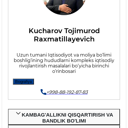
Kucharov Tojimurod
Raxmatillayevich
Uzun tumani Iqtisodiyot va moliya bo‘limi
boshlig‘ining hududlarni kompleks iqtisodiy
rivojlantirish masalalari bo‘yicha birinchi
o‘rinbosari
Biografiya
+998-88-192-87-83
KAMBAG'ALLIKNI QISQARTIRISH VA
BANDLIK BO'LIMI