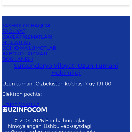
TASHKILOT HAQIDA
FAOLIYAT
DAVLAT XIZMATLARI
HUJJATLAR
OCHIQ MA'LUMOTLAR
AXBOROT XIZMATI
BOG‘LANISH
Surxondaryo Viloyati Uzun Tumani
Hokimligi
Uzun tumani, O‘zbekiston ko‘chasi 7-uy. 191100
Elektron pochta
:
uzun.t@exat.uz
© 2001-
2026
Barcha huquqlar
himoyalangan. Ushbu veb-saytdagi
ma’lumotlardan foydalanganda havola