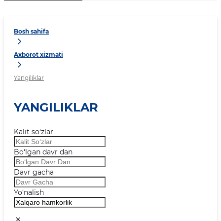
Bosh sahifa
Axborot xizmati
Yangiliklar
YANGILIKLAR
Kalit so‘zlar
Bo‘lgan davr dan
Davr gacha
Yo‘nalish