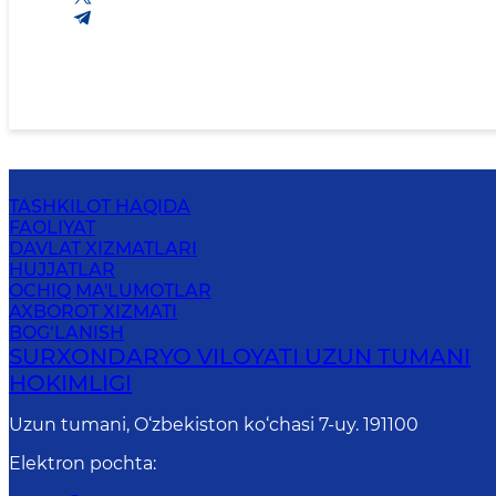
TASHKILOT HAQIDA
FAOLIYAT
DAVLAT XIZMATLARI
HUJJATLAR
OCHIQ MA'LUMOTLAR
AXBOROT XIZMATI
BOG‘LANISH
SURXONDARYO VILOYATI UZUN TUMANI
HOKIMLIGI
Uzun tumani, O‘zbekiston ko‘chasi 7-uy. 191100
Elektron pochta
: