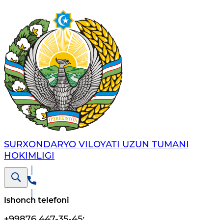
SURXONDARYO VILOYATI UZUN TUMANI
HOKIMLIGI
Ishonch telefoni
+99876 447-35-45
;