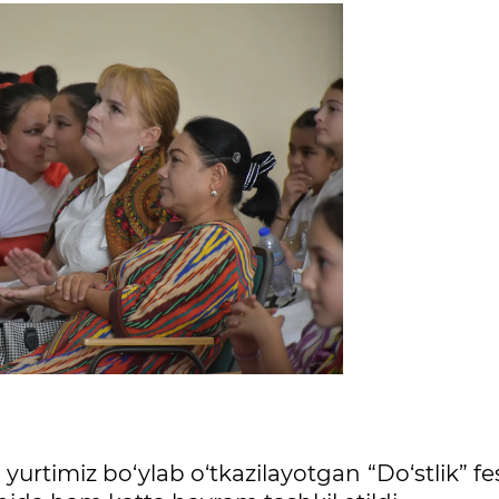
yurtimiz bo‘ylab o‘tkazilayotgan “Do‘stlik” fes