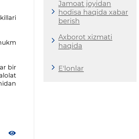
Jamoat joyidan
hodisa haqida xabar
llari
berish
Axborot xizmati
a hukm
haqida
ar bir
E'lonlar
alolat
nidan