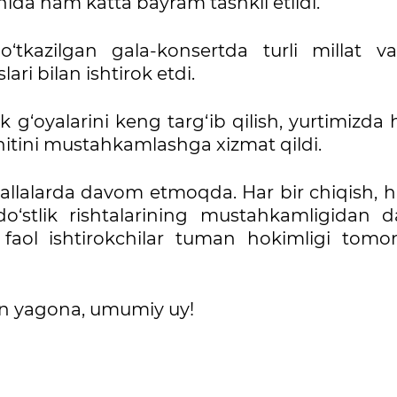
ida ham katta bayram tashkil etildi.
tkazilgan gala-konsertda turli millat vaki
lari bilan ishtirok etdi.
lik g‘oyalarini keng targ‘ib qilish, yurtimizd
hitini mustahkamlashga xizmat qildi.
allalarda davom etmoqda. Har bir chiqish, h
 do‘stlik rishtalarining mustahkamligidan d
 faol ishtirokchilar tuman hokimligi tomo
n yagona, umumiy uy!