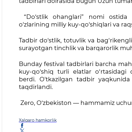
tadbirlari doirasida bugun Uzun tuman
“Do‘stlik ohanglari” nomi ostida o‘
o‘zlarining milliy kuy-qo‘shiqlari va raqs
Tadbir do‘stlik, totuvlik va bag‘rikeng
surayotgan tinchlik va barqarorlik mu
Bunday festival tadbirlari barcha mah
kuy-qo‘shiq turli elatlar o‘rtasidagi
berdi. O'tkazilgan tadbir yaqkunida
taqdirlandi.
Zero, O‘zbekiston — hammamiz uchu
Xalqaro hamkorlik