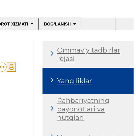
ROT XIZMATI
BOG‘LANISH
Ommaviy tadbirlar
rejasi
0
+
Yangiliklar
Rahbariyatning
bayonotlari va
nutqlari