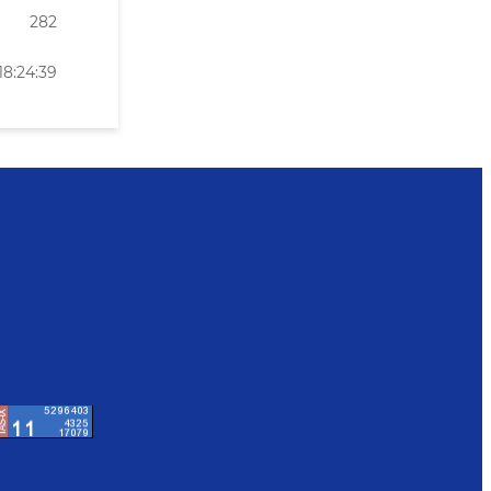
282
18:24:39