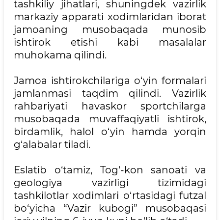
tashkiliy jihatlari, shuningdek vazirlik
markaziy apparati xodimlaridan iborat
jamoaning musobaqada munosib
ishtirok etishi kabi masalalar
muhokama qilindi.
Jamoa ishtirokchilariga o‘yin formalari
jamlanmasi taqdim qilindi. Vazirlik
rahbariyati havaskor sportchilarga
musobaqada muvaffaqiyatli ishtirok,
birdamlik, halol o‘yin hamda yorqin
g‘alabalar tiladi.
Eslatib o‘tamiz, Tog‘-kon sanoati va
geologiya vazirligi tizimidagi
tashkilotlar xodimlari o‘rtasidagi futzal
bo‘yicha “Vazir kubogi” musobaqasi