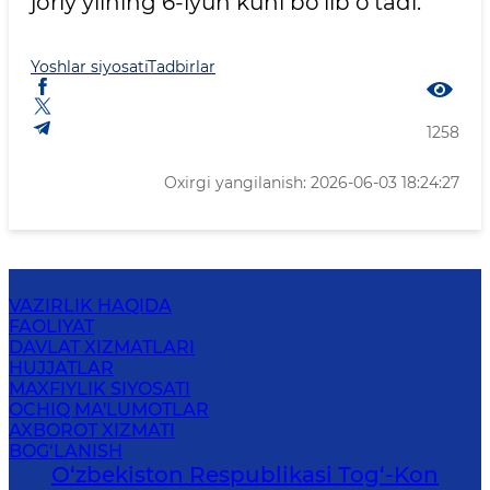
joriy yilning 6-iyun kuni bo‘lib o‘tadi.
Yoshlar siyosati
Tadbirlar
1258
Oxirgi yangilanish: 2026-06-03 18:24:27
VAZIRLIK HAQIDA
FAOLIYAT
DAVLAT XIZMATLARI
HUJJATLAR
MAXFIYLIK SIYOSATI
OCHIQ MA'LUMOTLAR
AXBOROT XIZMATI
BOG‘LANISH
O‘zbekiston Respublikasi Tog‘-Kon