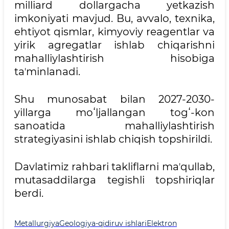
milliard dollargacha yetkazish
imkoniyati mavjud. Bu, avvalo, texnika,
ehtiyot qismlar, kimyoviy reagentlar va
yirik agregatlar ishlab chiqarishni
mahalliylashtirish hisobiga
taʼminlanadi.
Shu munosabat bilan 2027-2030-
yillarga moʻljallangan togʻ-kon
sanoatida mahalliylashtirish
strategiyasini ishlab chiqish topshirildi.
Davlatimiz rahbari takliflarni maʼqullab,
mutasaddilarga tegishli topshiriqlar
berdi.
Metallurgiya
Geologiya-qidiruv ishlari
Elektron