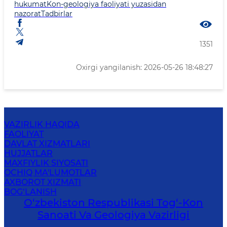
hukumat
Kon-geologiya faoliyati yuzasidan
nazorat
Tadbirlar
1351
Oxirgi yangilanish: 2026-05-26 18:48:27
VAZIRLIK HAQIDA
FAOLIYAT
DAVLAT XIZMATLARI
HUJJATLAR
MAXFIYLIK SIYOSATI
OCHIQ MA'LUMOTLAR
AXBOROT XIZMATI
BOG‘LANISH
O‘zbekiston Respublikasi Tog‘-Kon
Sanoati Va Geologiya Vazirligi