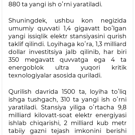
880 ta yangi ish oʻrni yaratiladi.
Shuningdek, ushbu kon negizida
umumiy quvvati 1,4 gigavatt boʻlgan
yangi issiqlik elektr stansiyasini qurish
taklif qilindi. Loyihaga koʻra, 1,3 milliard
dollar investitsiya jalb qilinib, har biri
350 megavatt quvvatga ega 4 ta
energoblok ultra yuqori kritik
texnologiyalar asosida quriladi.
Qurilish davrida 1500 ta, loyiha toʻliq
ishga tushgach, 310 ta yangi ish oʻrni
yaratiladi. Stansiya yiliga oʻrtacha 9,8
milliard kilovatt-soat elektr energiyasi
ishlab chiqarishi, 2 milliard kub metr
tabiiy gazni tejash imkonini berishi