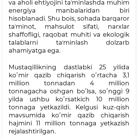
va aholi ehtiyojini taʼminlashda muhim
energiya manbalaridan biri
hisoblanadi. Shu bois, sohada barqaror
taʼminot, mahsulot sifati, narxlar
shaffofligi, raqobat muhiti va ekologik
talablarni taʼminlash dolzarb
ahamiyatga ega.
Mustaqillikning dastlabki 25 yilida
koʻmir qazib chiqarish oʻrtacha 3,1
million tonnadan 4 million
tonnagacha oshgan boʻlsa, soʻnggi 9
yilda ushbu koʻrsatkich 10 million
tonnaga yetkazildi. Kelgusi kuz-qish
mavsumida koʻmir qazib chiqarish
hajmini 11 million tonnaga yetkazish
rejalashtirilgan.