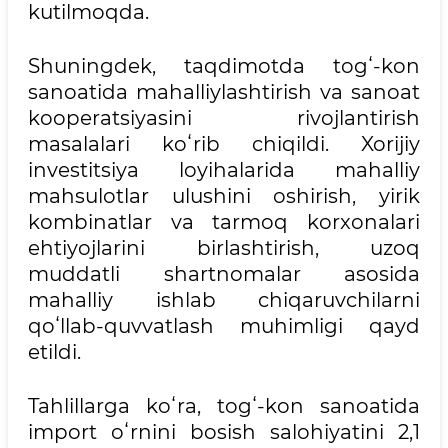
kutilmoqda.
Shuningdek, taqdimotda togʻ-kon
sanoatida mahalliylashtirish va sanoat
kooperatsiyasini rivojlantirish
masalalari koʻrib chiqildi. Xorijiy
investitsiya loyihalarida mahalliy
mahsulotlar ulushini oshirish, yirik
kombinatlar va tarmoq korxonalari
ehtiyojlarini birlashtirish, uzoq
muddatli shartnomalar asosida
mahalliy ishlab chiqaruvchilarni
qoʻllab-quvvatlash muhimligi qayd
etildi.
Tahlillarga koʻra, togʻ-kon sanoatida
import oʻrnini bosish salohiyatini 2,1