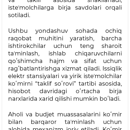
va taklif asosida shakllanadi,
isteʼmolchilarga birja savdolari orqali
sotiladi.
Ushbu yondashuv sohada ochiq
raqobat muhitini yaratish, barcha
ishtirokchilar uchun teng sharoit
taʼminlash, ishlab chiqaruvchilarni
qoʻshimcha hajm va sifat uchun
ragʻbatlantirishga xizmat qiladi. Issiqlik
elektr stansiyalari va yirik isteʼmolchilar
koʻmirni “taklif soʻrovi” tartibi asosida,
hisobot davridagi oʻrtacha birja
narxlarida xarid qilishi mumkin boʻladi.
Aholi va budjet muassasalarini koʻmir
bilan barqaror taʼminlash uchun
alohida mexanizm joriy etiladi. Koʻmir