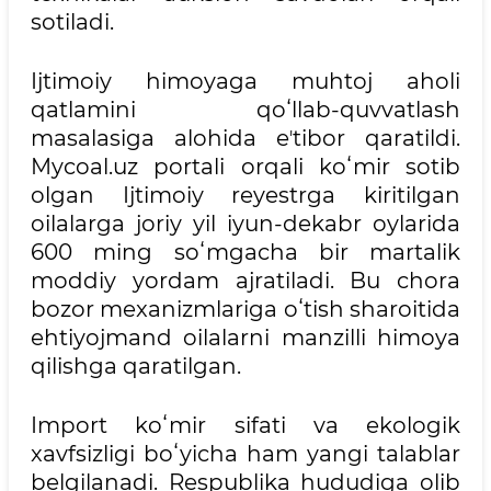
sotiladi.
Ijtimoiy himoyaga muhtoj aholi
qatlamini qoʻllab-quvvatlash
masalasiga alohida eʼtibor qaratildi.
Mycoal.uz portali orqali koʻmir sotib
olgan Ijtimoiy reyestrga kiritilgan
oilalarga joriy yil iyun-dekabr oylarida
600 ming soʻmgacha bir martalik
moddiy yordam ajratiladi. Bu chora
bozor mexanizmlariga oʻtish sharoitida
ehtiyojmand oilalarni manzilli himoya
qilishga qaratilgan.
Import koʻmir sifati va ekologik
xavfsizligi boʻyicha ham yangi talablar
belgilanadi. Respublika hududiga olib