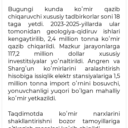
Bugungi kunda koʻmir qazib
chiqaruvchi xususiy tadbirkorlar soni 18
taga yetdi. 2023-2025-yillarda ular
tomonidan geologiya-qidiruv ishlari
kengaytirilib, 2,4 million tonna koʻmir
qazib chiqarildi. Mazkur jarayonlarga
117,2 million dollar xususiy
investitsiyalar yoʻnaltirildi. Angren va
Shargʻun koʻmirlarini aralashtirish
hisobiga issiqlik elektr stansiyalariga 1,5
million tonna import oʻrnini bosuvchi,
yonuvchanligi yuqori boʻlgan mahalliy
koʻmir yetkazildi.
Taqdimotda koʻmir narxlarini
shakllantirishni bozor tamoyillariga