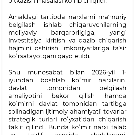
oʻtkazish masalasi koʻrib chiqildi.
Amaldagi tartibda narxlarni maʼmuriy
belgilash ishlab chiqaruvchilarning
moliyaviy barqarorligiga, yangi
investitsiya kiritish va qazib chiqarish
hajmini oshirish imkoniyatlariga taʼsir
koʻrsatayotgani qayd etildi.
Shu munosabat bilan 2026-yil 1-
iyundan boshlab koʻmir narxlarini
davlat tomonidan belgilash
amaliyotini bekor qilish hamda
koʻmirni davlat tomonidan tartibga
solinadigan ijtimoiy ahamiyatli tovarlar
strategik turlari roʻyxatidan chiqarish
taklif qilindi. Bunda koʻmir narxi talab