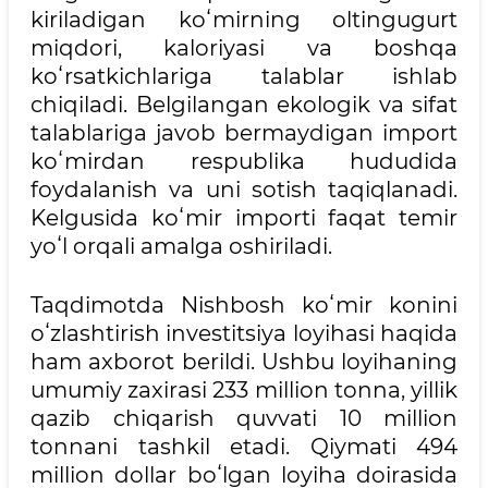
kiriladigan koʻmirning oltingugurt
miqdori, kaloriyasi va boshqa
koʻrsatkichlariga talablar ishlab
chiqiladi. Belgilangan ekologik va sifat
talablariga javob bermaydigan import
koʻmirdan respublika hududida
foydalanish va uni sotish taqiqlanadi.
Kelgusida koʻmir importi faqat temir
yoʻl orqali amalga oshiriladi.
Taqdimotda Nishbosh koʻmir konini
oʻzlashtirish investitsiya loyihasi haqida
ham axborot berildi. Ushbu loyihaning
umumiy zaxirasi 233 million tonna, yillik
qazib chiqarish quvvati 10 million
tonnani tashkil etadi. Qiymati 494
million dollar boʻlgan loyiha doirasida