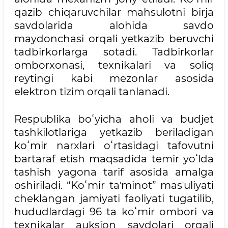
qazib chiqaruvchilar mahsulotni birja
savdolarida alohida savdo
maydonchasi orqali yetkazib beruvchi
tadbirkorlarga sotadi. Tadbirkorlar
omborxonasi, texnikalari va soliq
reytingi kabi mezonlar asosida
elektron tizim orqali tanlanadi.
Respublika boʻyicha aholi va budjet
tashkilotlariga yetkazib beriladigan
koʻmir narxlari oʻrtasidagi tafovutni
bartaraf etish maqsadida temir yoʻlda
tashish yagona tarif asosida amalga
oshiriladi. “Koʻmir taʼminot” masʼuliyati
cheklangan jamiyati faoliyati tugatilib,
hududlardagi 96 ta koʻmir ombori va
texnikalar auksion savdolari orqali