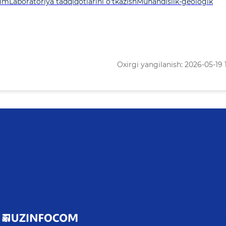
lim
Laboratoriya tadqiqotlarini o‘tkazish
Muhandislik-geologik
Oxirgi yangilanish: 2026-05-19 