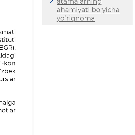
atamalarning
ahamiyati bo‘yicha
yo‘riqnoma
zmati
tituti
(BGR),
idagi
g‘-kon
O‘zbek
rslar
malga
motlar