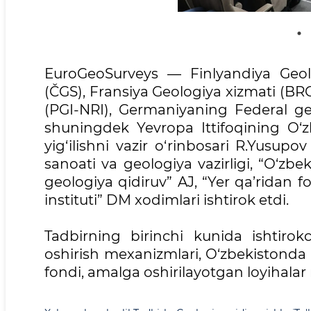
EuroGeoSurveys — Finlyandiya Geolo
(ČGS), Fransiya Geologiya xizmati (BRGM
(PGI-NRI), Germaniyaning Federal geol
shuningdek Yevropa Ittifoqining O‘zb
yig‘ilishni vazir o‘rinbosari R.Yusupo
sanoati va geologiya vazirligi, “O‘zb
geologiya qidiruv” AJ, “Yer qa’ridan
instituti” DM xodimlari ishtirok etdi.
Tadbirning birinchi kunida ishtir
oshirish mexanizmlari, O‘zbekistonda 
fondi, amalga oshirilayotgan loyihala