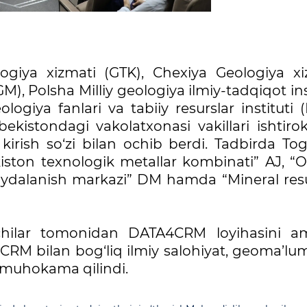
giya xizmati (GTK), Chexiya Geologiya xi
), Polsha Milliy geologiya ilmiy-tadqiqot ins
ogiya fanlari va tabiiy resurslar instituti 
ekistondagi vakolatxonasi vakillari ishtirok
v kirish so‘zi bilan ochib berdi. Tadbirda To
ekiston texnologik metallar kombinati” AJ, “
 foydalanish markazi” DM hamda “Mineral resu
okchilar tomonidan DATA4CRM loyihasini a
CRM bilan bog‘liq ilmiy salohiyat, geoma’lu
r muhokama qilindi.