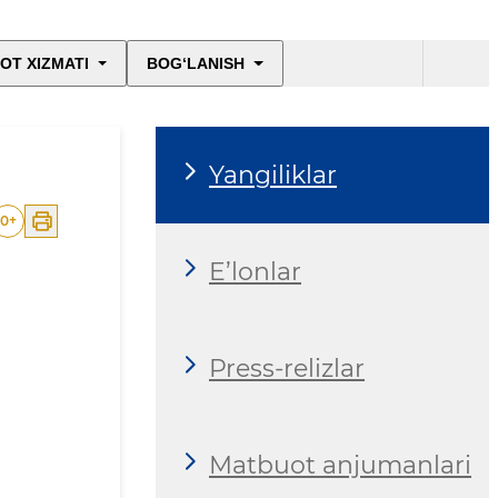
OT XIZMATI
BOG‘LANISH
Yangiliklar
0
+
E’lonlar
Press-relizlar
Matbuot anjumanlari