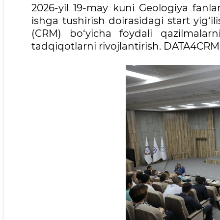
2026-yil 19-may kuni Geologiya fanlar
ishga tushirish doirasidagi start yig
(CRM) bo‘yicha foydali qazilmalarn
tadqiqotlarni rivojlantirish. DATA4CRM