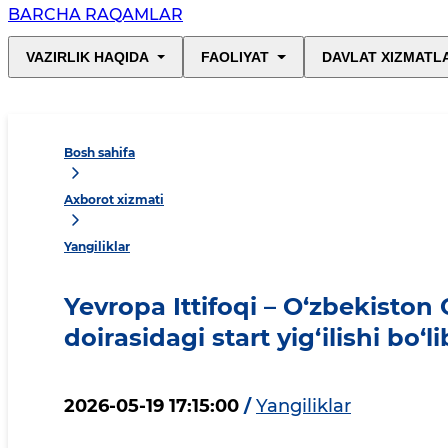
BARCHA RAQAMLAR
VAZIRLIK HAQIDA
FAOLIYAT
DAVLAT XIZMATL
Bosh sahifa
Axborot xizmati
Yangiliklar
Yevropa Ittifoqi – O‘zbekiston 
doirasidagi start yig‘ilishi bo‘li
2026-05-19 17:15:00
/
Yangiliklar