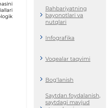
hasini
Rahbariyatning
allari
bayonotlari va
logik
nutqlari
Infografika
Voqealar taqvimi
Bog‘lanish
Saytdan foydalanish,
saytdagi mavjud