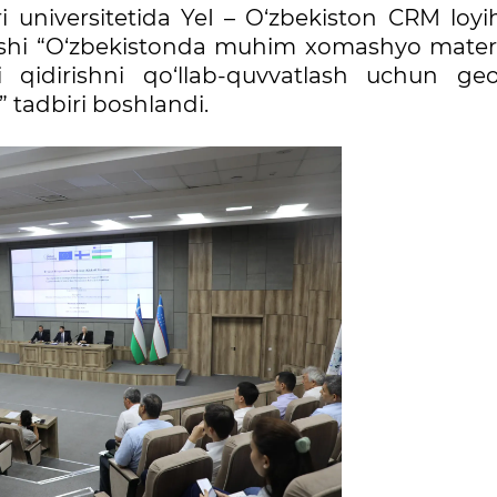
i universitetida YeI – O‘zbekiston CRM loyi
‘ilishi “O‘zbekistonda muhim xomashyo materi
i qidirishni qo‘llab-quvvatlash uchun geo
” tadbiri boshlandi.