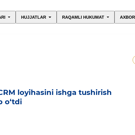
ARI
HUJJATLAR
RAQAMLI HUKUMAT
AXBOR
CRM loyihasini ishga tushirish
b o‘tdi