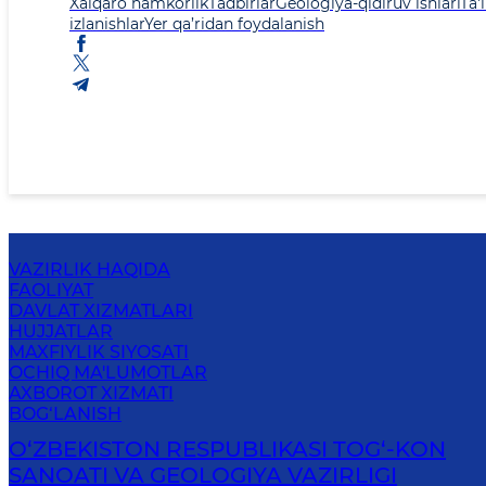
Xalqaro hamkorlik
Tadbirlar
Geologiya-qidiruv ishlari
Ta'
izlanishlar
Yer qa’ridan foydalanish
VAZIRLIK HAQIDA
FAOLIYAT
DAVLAT XIZMATLARI
HUJJATLAR
MAXFIYLIK SIYOSATI
OCHIQ MA'LUMOTLAR
AXBOROT XIZMATI
BOG‘LANISH
O‘ZBEKISTON RESPUBLIKASI TOG‘-KON
SANOATI VA GEOLOGIYA VAZIRLIGI