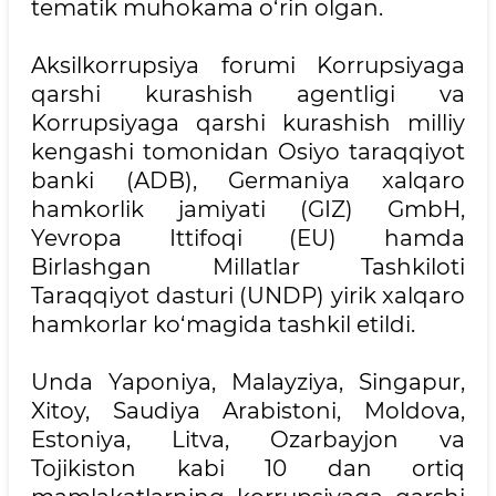
tematik muhokama o‘rin olgan.
Aksilkorrupsiya forumi Korrupsiyaga
qarshi kurashish agentligi va
Korrupsiyaga qarshi kurashish milliy
kengashi tomonidan Osiyo taraqqiyot
banki (ADB), Germaniya xalqaro
hamkorlik jamiyati (GIZ) GmbH,
Yevropa Ittifoqi (EU) hamda
Birlashgan Millatlar Tashkiloti
Taraqqiyot dasturi (UNDP) yirik xalqaro
hamkorlar ko‘magida tashkil etildi.
Unda Yaponiya, Malayziya, Singapur,
Xitoy, Saudiya Arabistoni, Moldova,
Estoniya, Litva, Ozarbayjon va
Tojikiston kabi 10 dan ortiq