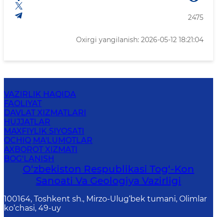
2475
Oxirgi yangilanish: 2026-05-12 18:21:04
VAZIRLIK HAQIDA
FAOLIYAT
DAVLAT XIZMATLARI
HUJJATLAR
MAXFIYLIK SIYOSATI
OCHIQ MA'LUMOTLAR
AXBOROT XIZMATI
BOG‘LANISH
O‘zbekiston Respublikasi Tog‘-Kon
Sanoati Va Geologiya Vazirligi
100164, Toshkent sh., Mirzo-Ulug‘bek tumani, Olimlar
ko‘chasi, 49-uy