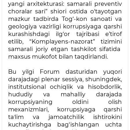
yangi arxitekturasi: samarali preventiv
choralar sari” shiori ostida o‘tayotgan
mazkur tadbirda Tog‘-kon sanoati va
geologiya vazirligi korrupsiyaga qarshi
kurashishdagi ilg‘or tajribasi e’tirof
etilib, “Komplayens-nazorat” tizimini
samarali joriy etgan tashkilot sifatida
maxsus mukofot bilan taqdirlandi.
Bu yilgi Forum dasturidan yuqori
darajadagi plenar sessiya, shuningdek,
institutsional ochiqlik va hisobdorlik,
hududiy va mahalliy darajada
korrupsiyaning oldini olish
mexanizmlari, korrupsiyaga qarshi
taʼlim va jamoatchilik ishtirokini
kuchaytirishga bag‘ishlangan uchta