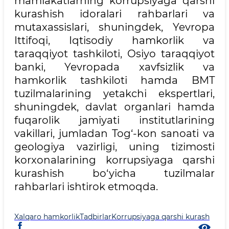
mamlakatlarning korrupsiyaga qarshi
kurashish idoralari rahbarlari va
mutaxassislari, shuningdek, Yevropa
Ittifoqi, Iqtisodiy hamkorlik va
taraqqiyot tashkiloti, Osiyo taraqqiyot
banki, Yevropada xavfsizlik va
hamkorlik tashkiloti hamda BMT
tuzilmalarining yetakchi ekspertlari,
shuningdek, davlat organlari hamda
fuqarolik jamiyati institutlarining
vakillari, jumladan Tog‘-kon sanoati va
geologiya vazirligi, uning tizimosti
korxonalarining korrupsiyaga qarshi
kurashish bo‘yicha tuzilmalar
rahbarlari ishtirok etmoqda.
Xalqaro hamkorlik
Tadbirlar
Korrupsiyaga qarshi kurash