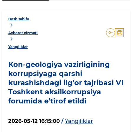
Bosh sahifa
0
+
Axborot xizmati
Yangiliklar
Kon-geologiya vazirligining
korrupsiyaga qarshi
kurashishdagi ilg‘or tajribasi VI
Toshkent aksilkorrupsiya
forumida e’tirof etildi
2026-05-12 16:15:00
/
Yangiliklar