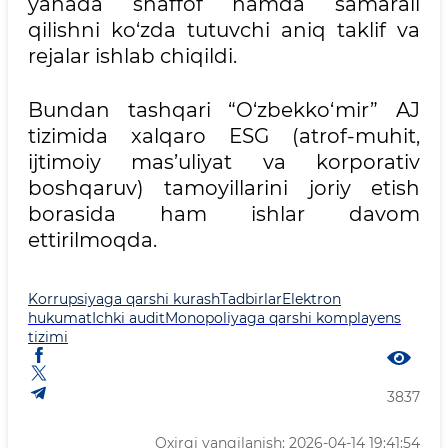
yanada shaffof hamda samarali
qilishni ko‘zda tutuvchi aniq taklif va
rejalar ishlab chiqildi.
Bundan tashqari “O‘zbekko‘mir” AJ
tizimida xalqaro ESG (atrof-muhit,
ijtimoiy mas’uliyat va korporativ
boshqaruv) tamoyillarini joriy etish
borasida ham ishlar davom
ettirilmoqda.
Korrupsiyaga qarshi kurash
Tadbirlar
Elektron
hukumat
Ichki audit
Monopoliyaga qarshi komplayens
tizimi
3837
Oxirgi yangilanish: 2026-04-14 19:41:54