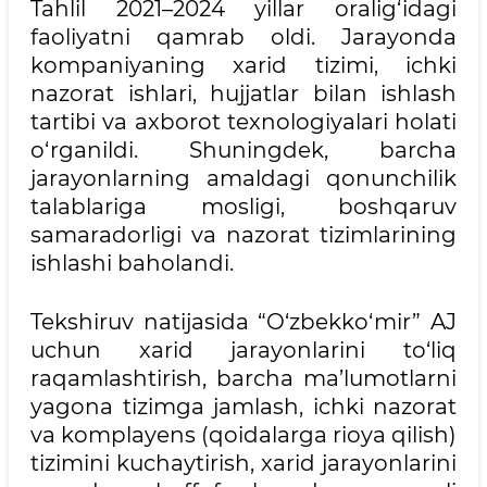
Tahlil 2021–2024 yillar oralig‘idagi
faoliyatni qamrab oldi. Jarayonda
kompaniyaning xarid tizimi, ichki
nazorat ishlari, hujjatlar bilan ishlash
tartibi va axborot texnologiyalari holati
o‘rganildi. Shuningdek, barcha
jarayonlarning amaldagi qonunchilik
talablariga mosligi, boshqaruv
samaradorligi va nazorat tizimlarining
ishlashi baholandi.
Tekshiruv natijasida “O‘zbekko‘mir” AJ
uchun xarid jarayonlarini to‘liq
raqamlashtirish, barcha ma’lumotlarni
yagona tizimga jamlash, ichki nazorat
va komplayens (qoidalarga rioya qilish)
tizimini kuchaytirish, xarid jarayonlarini