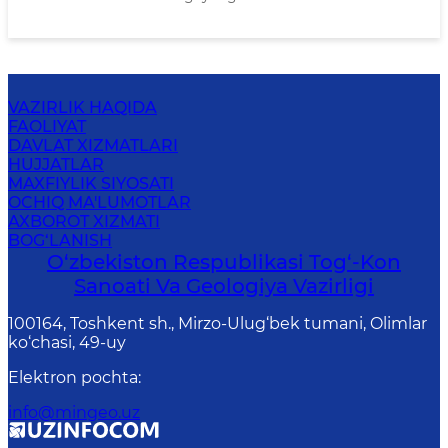
VAZIRLIK HAQIDA
FAOLIYAT
DAVLAT XIZMATLARI
HUJJATLAR
MAXFIYLIK SIYOSATI
OCHIQ MA'LUMOTLAR
AXBOROT XIZMATI
BOG‘LANISH
O‘zbekiston Respublikasi Tog‘-Kon
Sanoati Va Geologiya Vazirligi
100164, Toshkent sh., Mirzo-Ulug‘bek tumani, Olimlar
ko‘chasi, 49-uy
Elektron pochta
:
info@mingeo.uz