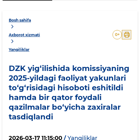
Bosh sahifa
0
+
Axborot xizmati
Yangiliklar
DZK yig‘ilishida komissiyaning
2025-yildagi faoliyat yakunlari
to‘g‘risidagi hisoboti eshitildi
hamda bir qator foydali
qazilmalar bo‘yicha zaxiralar
tasdiqlandi
2026-03-17 11:15:00
/
Yangiliklar