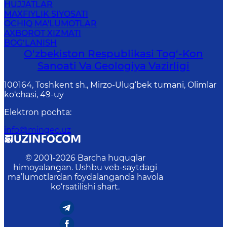
HUJJATLAR
MAXFIYLIK SIYOSATI
OCHIQ MA'LUMOTLAR
AXBOROT XIZMATI
BOG‘LANISH
O‘zbekiston Respublikasi Tog‘-Kon
Sanoati Va Geologiya Vazirligi
100164, Toshkent sh., Mirzo-Ulug‘bek tumani, Olimlar
ko‘chasi, 49-uy
Elektron pochta
:
info@mingeo.uz
© 2001-
2026
Barcha huquqlar
himoyalangan. Ushbu veb-saytdagi
ma’lumotlardan foydalanganda havola
ko‘rsatilishi shart.