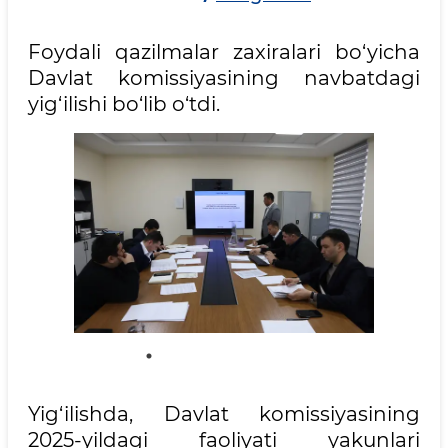
Foydali qazilmalar zaxiralari bo‘yicha
Davlat komissiyasining navbatdagi
yig‘ilishi bo‘lib o‘tdi.
Yig‘ilishda, Davlat komissiyasining
2025-yildagi faoliyati yakunlari