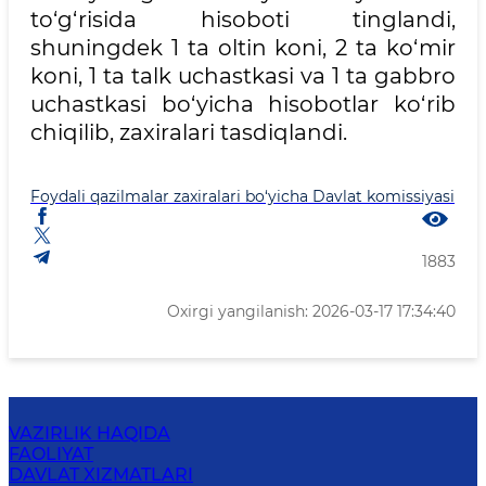
to‘g‘risida hisoboti tinglandi,
shuningdek 1 ta oltin koni, 2 ta ko‘mir
koni, 1 ta talk uchastkasi va 1 ta gabbro
uchastkasi bo‘yicha hisobotlar ko‘rib
chiqilib, zaxiralari tasdiqlandi.
Foydali qazilmalar zaxiralari bo‘yicha Davlat komissiyasi
1883
Oxirgi yangilanish: 2026-03-17 17:34:40
VAZIRLIK HAQIDA
FAOLIYAT
DAVLAT XIZMATLARI