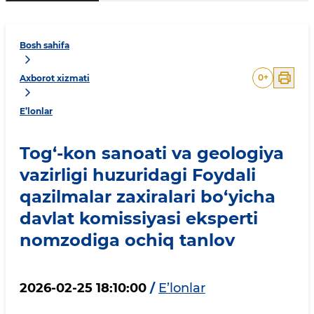
Bosh sahifa
0
+
Axborot xizmati
E’lonlar
Tog‘-kon sanoati va geologiya
vazirligi huzuridagi Foydali
qazilmalar zaxiralari bo‘yicha
davlat komissiyasi eksperti
nomzodiga ochiq tanlov
2026-02-25 18:10:00
/
E’lonlar