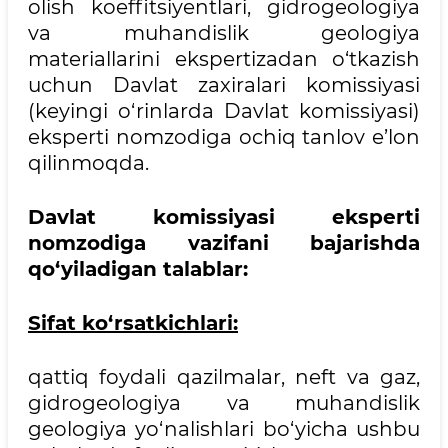
olish koeffitsiyentlari, gidrogeologiya
va muhandislik geologiya
materiallarini ekspertizadan o‘tkazish
uchun Davlat zaxiralari komissiyasi
(keyingi o‘rinlarda Davlat komissiyasi)
eksperti nomzodiga ochiq tanlov e’lon
qilinmoqda.
Davlat komissiyasi
eksperti
nomzodiga
vazifani bajarishda
qo‘yiladigan talablar:
Sifat ko‘rsatkichlari:
qattiq foydali qazilmalar, neft va gaz,
gidrogeologiya va muhandislik
geologiya yo‘nalishlari bo‘yicha ushbu