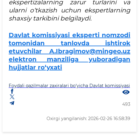
ekspertizalarning zarur turlarini va
ularni o‘tkazish uchun ekspertlarning
shaxsiy tarkibini belgilaydi.
Davlat komissiyasi eksperti nomzodi
tomonidan tanlovda ishtirok
etuvchilar A.Ibragimov@mingeo.uz
elektron manziliga yuboradigan
hujjatlar ro‘yxati
Foydali qazilmalar zaxiralari bo‘yicha Davlat komissiyasi
493
Oxirgi yangilanish: 2026-02-26 16:58:39