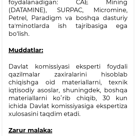
foydalanadigan: CAE Mining
(DATAMINE), SURPAC, Micromine,
Petrel, Paradigm va boshqa dasturiy
taʼminotlarda ish tajribasiga ega
bo‘lish.
Muddatlar:
Davlat komissiyasi eksperti foydali
qazilmalar zaxiralarini hisoblab
chiqishga oid materiallarni, texnik
iqtisodiy asoslar, shuningdek, boshqa
materiallarni koʻrib chiqib, 30 kun
ichida Davlat komissiyasiga ekspertiza
xulosasini taqdim etadi.
Zarur malaka: