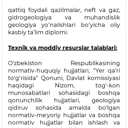
qattiq foydali qazilmalar, neft va gaz,
gidrogeologiya va muhandislik
geologiya yo‘nalishlari bo‘yicha oliy
kasbiy ta’lim diplomi.
Texnik va moddiy resurslar talablari:
O‘zbekiston Respublikasining
normativ-huquqiy hujjatlari, “Yer qa’ri
to‘g‘risida” Qonuni, Davlat komissiyasi
haqidagi Nizom, tog‘-kon
munosabatlari sohasidagi boshqa
qonunchilik hujjatlari, geologiya
qidiruv sohasida amalda bo‘lgan
normativ-meʼyoriy hujjatlar va boshqa
normativ hujjatlar bilan ishlash va