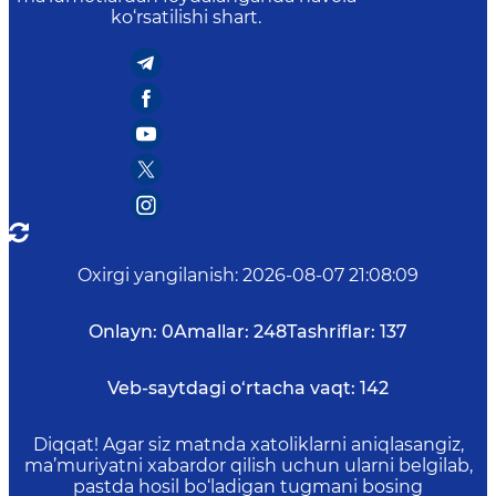
ko‘rsatilishi shart.
Oxirgi yangilanish
:
2026-08-07 21:08:09
Onlayn:
0
Amallar:
248
Tashriflar:
137
Veb-saytdagi o‘rtacha vaqt:
142
Diqqat! Agar siz matnda xatoliklarni aniqlasangiz,
ma’muriyatni xabardor qilish uchun ularni belgilab,
pastda hosil bo‘ladigan tugmani bosing