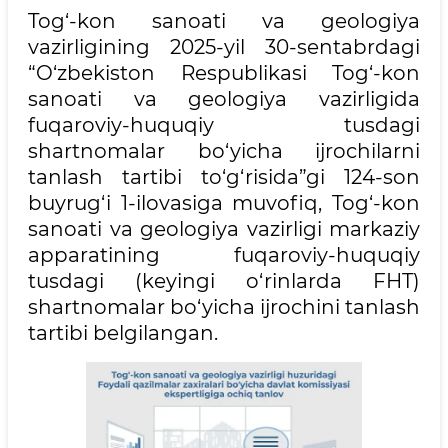
Tog‘-kon sanoati va geologiya
vazirligining 2025-yil 30-sentabrdagi
“O‘zbekiston Respublikasi Tog‘-kon
sanoati va geologiya vazirligida
fuqaroviy-huquqiy tusdagi
shаrtnоmаlаr bo‘yicha ijrochilarni
tanlash tartibi to‘g‘risida”gi 124-son
buyrug‘i 1-ilovasiga muvofiq, Tog‘-kon
sanoati va geologiya vazirligi markaziy
apparatining fuqaroviy-huquqiy
tusdagi (keyingi o‘rinlarda FHT)
shartnomalar bo‘yicha ijrochini tanlash
tartibi belgilangan.