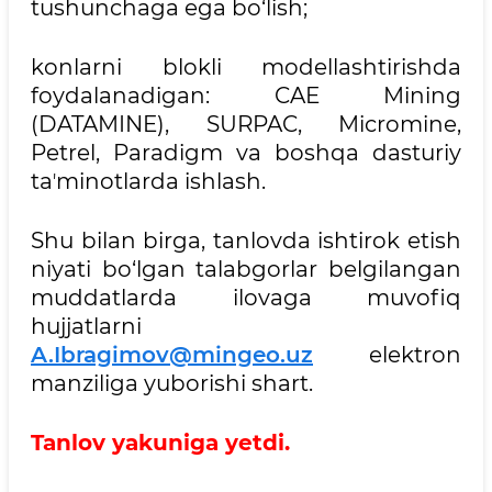
tushunchaga ega bo‘lish;
konlarni blokli modellashtirishda
foydalanadigan: CAE Mining
(DATAMINE), SURPAC, Micromine,
Petrel, Paradigm va boshqa dasturiy
taʼminotlarda ishlash.
Shu bilan birga, tanlovda ishtirok etish
niyati bo‘lgan talabgorlar belgilangan
muddatlarda ilovaga muvofiq
hujjatlarni
A.Ibragimov@mingeo.uz
elektron
manziliga yuborishi shart.
Tanlov yakuniga yetdi.