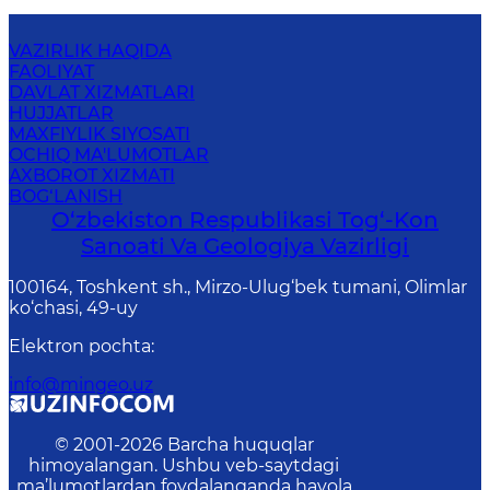
VAZIRLIK HAQIDA
FAOLIYAT
DAVLAT XIZMATLARI
HUJJATLAR
MAXFIYLIK SIYOSATI
OCHIQ MA'LUMOTLAR
AXBOROT XIZMATI
BOG‘LANISH
O‘zbekiston Respublikasi Tog‘-Kon
Sanoati Va Geologiya Vazirligi
100164, Toshkent sh., Mirzo-Ulug‘bek tumani, Olimlar
ko‘chasi, 49-uy
Elektron pochta
:
info@mingeo.uz
© 2001-
2026
Barcha huquqlar
himoyalangan. Ushbu veb-saytdagi
ma’lumotlardan foydalanganda havola