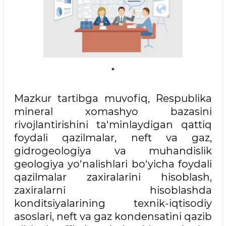
Mazkur tartibga muvofiq, Respublika
mineral xomashyo bazasini
rivojlantirishini ta‘minlaydigan qattiq
foydali qazilmalar, neft va gaz,
gidrogeologiya va muhandislik
geologiya yo‘nalishlari bo‘yicha foydali
qazilmalar zaxiralarini hisoblash,
zaxiralarni hisoblashda
konditsiyalarining texnik-iqtisodiy
asoslari, neft va gaz kondensatini qazib