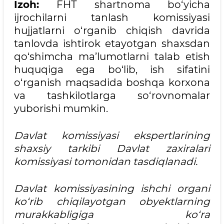
Izoh:
FНТ shartnoma bo‘yicha
ijrochilarni tanlash komissiyasi
hujjatlarni o‘rganib chiqish davrida
tanlovda ishtirok etayotgan shaxsdan
qo‘shimcha ma’lumotlarni talab etish
huquqiga ega bo‘lib, ish sifatini
o‘rganish maqsadida boshqa korxona
va tashkilotlarga so‘rovnomalar
yuborishi mumkin.
Davlat komissiyasi ekspertlarining
shaxsiy tarkibi Davlat zaxiralari
komissiyasi tomonidan tasdiqlanadi.
Davlat komissiyasining ishchi organi
ko‘rib chiqilayotgan obyektlarning
murakkabligiga ko‘ra