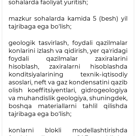
sohalarda faoliyat yuritish;
mazkur sohalarda kamida 5 (besh) yil
tajribaga ega bo‘lish;
geologik tasvirlash, foydali qazilmalar
konlarini izlash va qidirish, yer qaʼridagi
foydali qazilmalar zaxiralarini
hisoblash, zaxiralarni hisoblashda
konditsiyalarining texnik-iqtisodiy
asoslari, neft va gaz kondensatini qazib
olish koeffitsiyentlari, gidrogeologiya
va muhandislik geologiya, shuningdek,
boshqa materiallarni tahlil qilishda
tajribaga ega bo‘lish;
konlarni blokli modellashtirishda