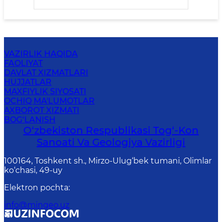
VAZIRLIK HAQIDA
FAOLIYAT
DAVLAT XIZMATLARI
HUJJATLAR
MAXFIYLIK SIYOSATI
OCHIQ MA'LUMOTLAR
AXBOROT XIZMATI
BOG‘LANISH
O‘zbekiston Respublikasi Tog‘-Kon
Sanoati Va Geologiya Vazirligi
100164, Toshkent sh., Mirzo-Ulug‘bek tumani, Olimlar
ko‘chasi, 49-uy
Elektron pochta
:
info@mingeo.uz