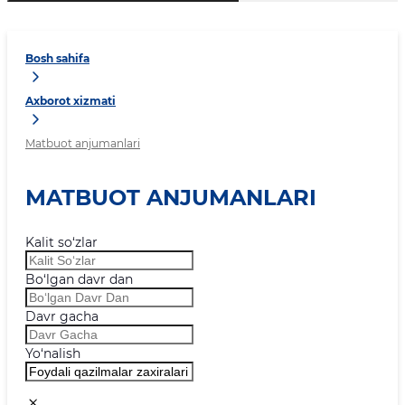
Bosh sahifa
Axborot xizmati
Matbuot anjumanlari
MATBUOT ANJUMANLARI
Kalit so‘zlar
Bo‘lgan davr dan
Davr gacha
Yo‘nalish