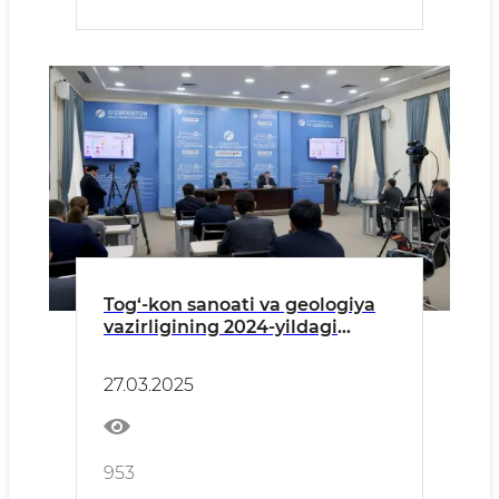
Tog‘-kon sanoati va geologiya
vazirligining 2024-yildagi
faoliyati va 2025-yilga
belgilangan rejalar mavzusida
27.03.2025
matbuot anjumani bo‘lib o‘tdi
953