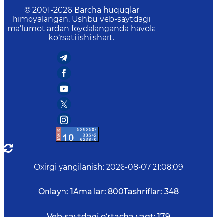
© 2001-
2026
Barcha huquqlar
himoyalangan. Ushbu veb-saytdagi
ma’lumotlardan foydalanganda havola
ko‘rsatilishi shart.
Oxirgi yangilanish
:
2026-08-07 21:08:09
Onlayn:
1
Amallar:
800
Tashriflar:
348
Veb-saytdagi o‘rtacha vaqt:
179