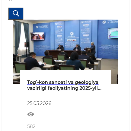
Togʻ-kon sanoati va geologiya
vazirligi faoliyatining 2025-yil
yakunlari hamda 2026-yildagi
ustuvor vazifalar jamoatchilik
25.03.2026
vakillari ishtirokida muhokama
qilindi
582