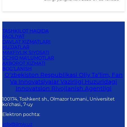
TASHKILOT HAQIDA
FAOLIYAT
DAVLAT XIZMATLARI
HUJJATLAR
MAXFIYLIK SIYOSATI
OCHIQ MA'LUMOTLAR
AXBOROT XIZMATI
BOG‘LANISH
O‘zbekiston Respublikasi Oliy Ta’lim, Fan
Va Innovatsiyalar Vazirligi Huzuridagi
Innovatsion Rivojlanish Agentligi
100174, Toshkent sh., Olmazor tumani., Universitet
ko‘chasi., 7-uy
Elektron pochta
:
info@ilmiy.uz