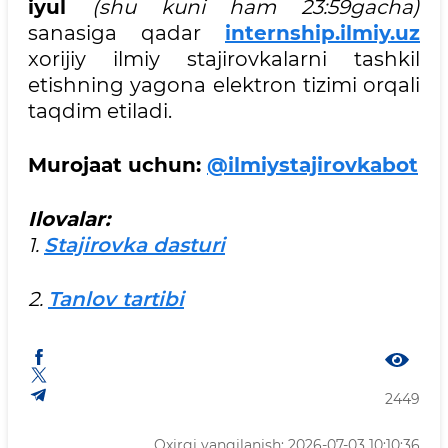
iyul
(
shu kuni ham 23:59gacha
)
sanasiga qadar
i
nternship.ilmiy.uz
xorijiy ilmiy stajirovkalarni tashkil
etishning yagona elektron tizimi orqali
taqdim etiladi.
Murojaat uchun:
@
ilmiy
stajirovkabot
Ilovalar:
1.
Stajirovka dasturi
2.
Tanlov tartibi
2449
Oxirgi yangilanish: 2026-07-03 10:10:36