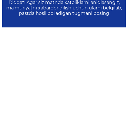
Diqqat! Agar siz matnda xatoliklarni aniqlasangiz,
ma’muriyatni xabardor qilish uchun ularni belgilab,
pastda hosil bo‘ladigan tugmani bosing