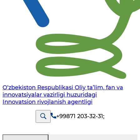
O‘zbekiston Respublikasi Oliy ta’lim, fan va
innovatsiyalar vazirligi huzuridagi
Innovatsion rivojlanish agentligi
+99871 203-32-31
;