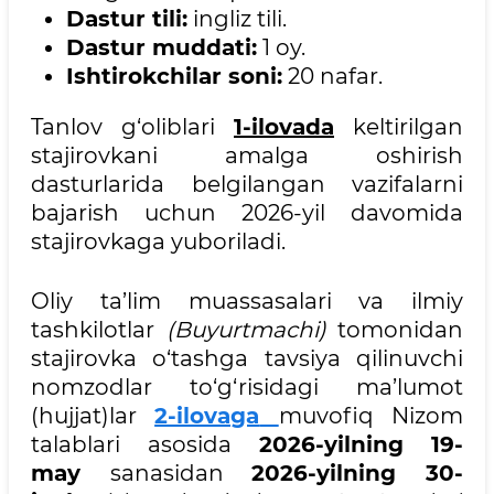
Dastur tili:
ingliz tili.
Dastur muddati:
1 oy.
Ishtirokchilar soni:
20 nafar.
Tanlov g‘oliblari
1-ilovada
keltirilgan
stajirovkani amalga oshirish
dasturlarida belgilangan vazifalarni
bajarish uchun 2026-yil davomida
stajirovkaga yuboriladi.
Oliy ta’lim muassasalari va ilmiy
tashkilotlar
(
B
uyurtmachi)
tomonidan
stajirovka o‘tashga tavsiya qilinuvchi
nomzodlar to‘g‘risidagi ma’lumot
(hujjat)lar
2-ilovaga
muvofiq Nizom
talablari asosida
2026-yilning
19
-
may
sanasidan
2026-yilning 30
-