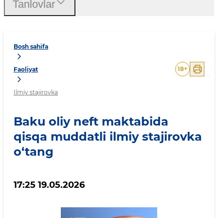
Tanlovlar
Bosh sahifa
18
+
Faoliyat
Ilmiy stajirovka
Baku oliy neft maktabida
qisqa muddatli ilmiy stajirovka
o‘tang
17:25 19.05.2026