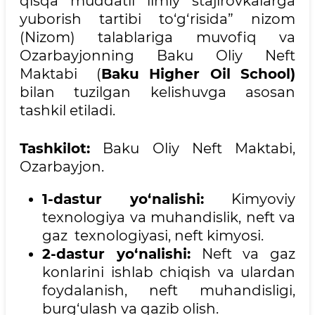
qisqa muddatli ilmiy stajirovkalarga
yuborish tartibi to‘g‘risida” nizom
(Nizom) talablariga muvofiq va
Ozarbayjonning Baku Oliy Neft
Maktabi (
Baku Higher Oil School)
bilan tuzilgan kelishuvga asosan
tashkil etiladi.
Tashkilot:
Baku Oliy Neft Maktabi,
Ozarbayjon.
1-dastur yo‘nalishi:
Kimyoviy
texnologiya va muhandislik, neft va
gaz texnologiyasi, neft kimyosi.
2-dastur yo‘nalishi:
Neft va gaz
konlarini ishlab chiqish va ulardan
foydalanish, neft muhandisligi,
burg‘ulash va qazib olish.