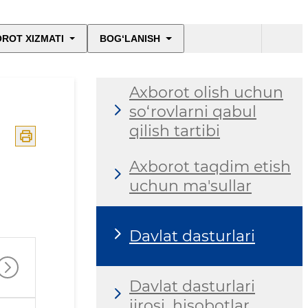
ROT XIZMATI
BOG‘LANISH
Axborot olish uchun
so‘rovlarni qabul
qilish tartibi
Axborot taqdim etish
uchun ma'sullar
Davlat dasturlari
Davlat dasturlari
ijrosi, hisobotlar