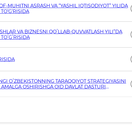
ROF-MUHITNI ASRASH VA “YASHIL IQTISODIYOT” YILIDA
TO‘G‘RISIDA
OSHLAR VA BIZNESNI QOʻLLAB-QUVVATLASH YILI”DA
TOʻGʻRISIDA
RISIDA
NGI OʻZBEKISTONNING TARAQQIYOT STRATEGIYASINI
”DA AMALGA OSHIRISHGA OID DAVLAT DASTURI