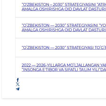
“O‘ZBEKISTON – 2030” STRATEGIYASINI “AT
AMALGA OSHIRISHGA OID DAVLAT DASTURI 
“OʻZBEKISTON — 2030” STRATEGIYASINI “Y
AMALGA OSHIRISHGA OID DAVLAT DASTURI 
“OʻZBEKISTON — 2030” STRATEGIYASI TOʻGʻ
2022 — 2026-YILLARGA MOʻLJALLANGAN YA
“INSONGA EʼTIBOR VA SIFATLI TAʼLIM YILI
TOʻGʻRISIDA