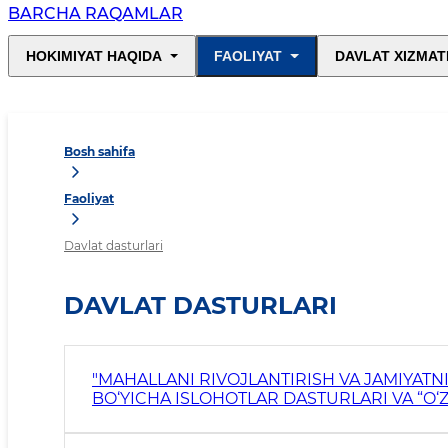
BARCHA RAQAMLAR
HOKIMIYAT HAQIDA
FAOLIYAT
DAVLAT XIZMAT
Bosh sahifa
Faoliyat
Davlat dasturlari
DAVLAT DASTURLARI
"MAHALLANI RIVOJLANTIRISH VA JAMIYATNI
BO‘YICHA ISLOHOTLAR DASTURLARI VA “O‘Z
BO‘YICHA DAVLAT DASTURI TO‘G‘RISIDA