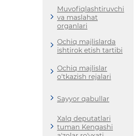
Muvofiqlashtiruvchi
va maslahat
organlari
Ochiq majlislarda
ishtirok etish tartibi
Ochiq majlislar
o‘tkazish rejalari
Sayyor qabullar
Xalq deputatlari
tuman Kengashi
a'zolar ro'yxati