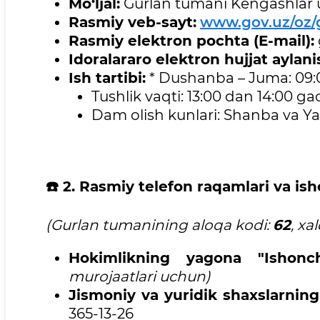
Mo‘ljal:
Gurlan tumani Kengashlar u
Rasmiy veb-sayt:
www.gov.uz/oz/
Rasmiy elektron pochta (E-mail):
Idoralararo elektron hujjat aylanis
Ish tartibi:
* Dushanba – Juma: 09:
Tushlik vaqti: 13:00 dan 14:00 ga
Dam olish kunlari: Shanba va Y
☎️
2. Rasmiy telefon raqamlari va ish
(Gurlan tumanining aloqa kodi:
62
, xa
Hokimlikning yagona "Ishonch
murojaatlari uchun)
Jismoniy va yuridik shaxslarning 
365-13-26