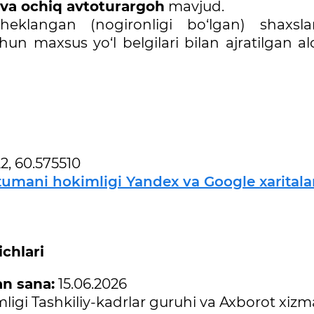
 va ochiq avtoturargoh
mavjud.
heklangan (nogironligi bo‘lgan) shaxsla
chun maxsus yo‘l belgilari bilan ajratilgan a
2, 60.575510
tumani hokimligi Yandex va Google xaritala
ichlari
an sana:
15.06.2026
igi Tashkiliy-kadrlar guruhi va Axborot xizma