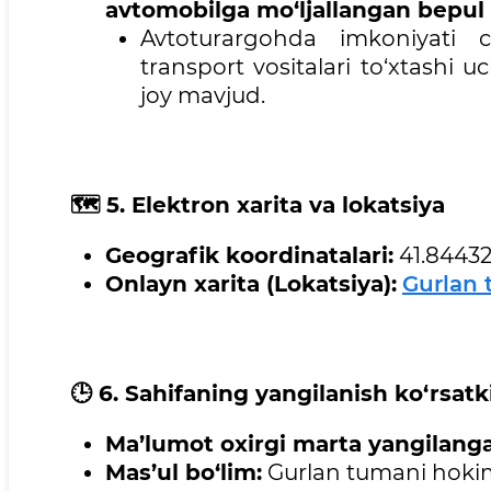
avtomobilga mo‘ljallangan bepul
Avtoturargohda imkoniyati c
transport vositalari to‘xtashi u
joy mavjud.
🗺 5. Elektron xarita va lokatsiya
Geografik koordinatalari:
41.84432
Onlayn xarita (Lokatsiya):
Gurlan 
🕒
6. Sahifaning yangilanish ko‘rsatk
Ma’lumot oxirgi marta yangilang
Mas’ul bo‘lim:
Gurlan tumani hokiml