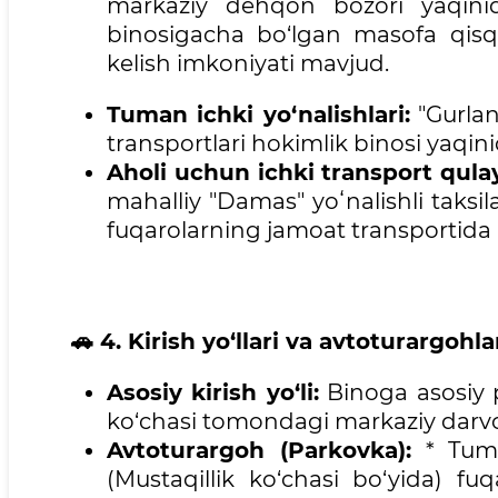
markaziy dehqon bozori yaqinid
binosigacha bo‘lgan masofa qisq
kelish imkoniyati mavjud.
Tuman ichki yo‘nalishlari:
"Gurlan 
transportlari hokimlik binosi yaqini
Aholi uchun ichki transport qulay
mahalliy "Damas" yoʻnalishli taksil
fuqarolarning jamoat transportida k
🚗
4. Kirish yo‘llari va avtoturargohlar
Asosiy kirish yo‘li:
Binoga asosiy pi
ko‘chasi tomondagi markaziy darvoza
Avtoturargoh (Parkovka):
* Tuma
(Mustaqillik ko‘chasi bo‘yida) f