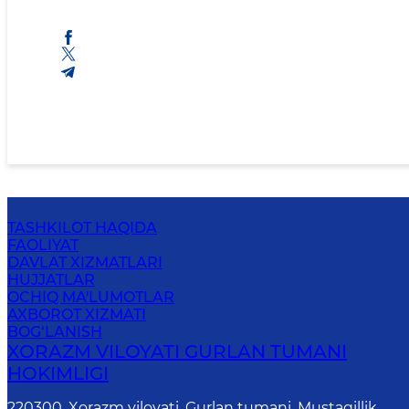
TASHKILOT HAQIDA
FAOLIYAT
DAVLAT XIZMATLARI
HUJJATLAR
OCHIQ MA'LUMOTLAR
AXBOROT XIZMATI
BOG‘LANISH
XORAZM VILOYATI GURLAN TUMANI
HOKIMLIGI
220300, Xorazm viloyati, Gurlan tumani, Mustaqillik