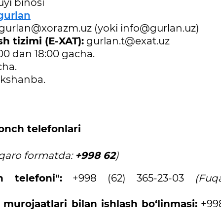
yi binosi
gurlan
gurlan@xorazm.uz (yoki info@gurlan.uz)
h tizimi (E-XAT):
gurlan.t@exat.uz
00 dan 18:00 gacha.
cha.
akshanba.
onch telefonlari
lqaro formatda:
+998 62
)
 telefoni":
+998 (62) 365-23-03
(Fuqa
murojaatlari bilan ishlash bo‘linmasi:
+998