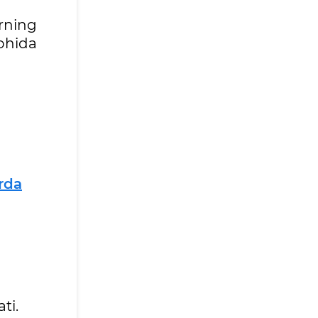
rning
lohida
rda
ti.