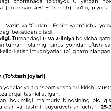
agi chorrahada to‘xtaydi. U yerdan hok
a (taxminan 450-600 metr) bo‘lib, piyoda 
- Vazir" va "Gurlan - Eshimjiyron" ichki yo‘na
dagi bekatidan o‘tadi.
ligi:
Tumandagi
1- va 2-liniya
boʻyicha qatn
ari tuman hokimligi binosi yonidan oʻtishi sa
elib-ketish imkoniyatlari toʻliq taʼminlangan
 (To‘xtash joylari)
yodalar va transport vositalari kirishi Musta
 orqali tashkil etilgan.
n hokimligi ma’muriy binosining old qi
uqarolar va tashrif buyuruvchilar uchun
25-