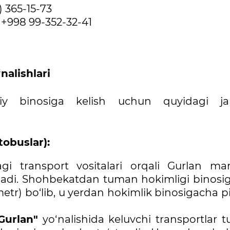
 365-15-73
+998 99-352-32-41
nalishlari
iy binosiga kelish uchun quyidagi j
tobuslar):
gi transport vositalari orqali Gurlan mar
inadi. Shohbekatdan tuman hokimligi binosi
tr) bo‘lib, u yerdan hokimlik binosigacha p
Gurlan"
yo‘nalishida keluvchi transportlar 