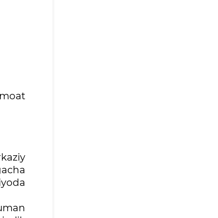
amoat
kaziy
gacha
iyoda
tuman