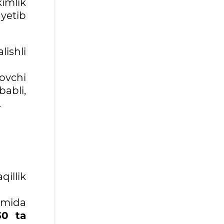
imlik
yetib
lishli
ovchi
babli,
.
qillik
smida
30 ta