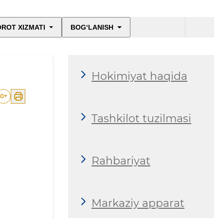
ROT XIZMATI
BOG‘LANISH
Hokimiyat haqida
0
+
Tashkilot tuzilmasi
Rahbariyat
Markaziy apparat