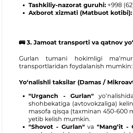
Tashkiliy-nazorat guruhi:
+998 (62)
Axborot xizmati (Matbuot kotibi):
🚌
3. Jamoat transporti va qatnov yo‘
Gurlan tumani hokimligi ma’mur
transportlaridan foydalanish mumkin:
Yo‘nalishli taksilar (Damas / Mikroav
"Urganch - Gurlan"
yo‘nalishida
shohbekatiga (avtovokzaliga) kel
masofa qisqa (taxminan 450-600 me
yetib kelish mumkin.
"Shovot - Gurlan"
va
"Mang‘it - 