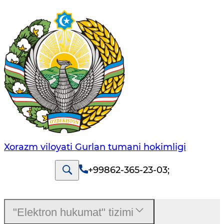
Xorazm viloyati Gurlan tumani hokimligi
+99862-365-23-03
;
"Elektron hukumat" tizimi