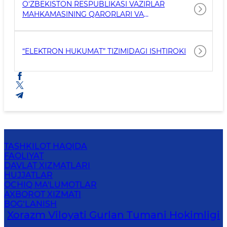
O'ZBEKISTON RESPUBLIKASI VAZIRLAR
MAHKAMASINING QARORLARI VA
FAMOYISHLARI
“ELEKTRON HUKUMAT” TIZIMIDAGI ISHTIROKI
TASHKILOT HAQIDA
FAOLIYAT
DAVLAT XIZMATLARI
HUJJATLAR
OCHIQ MA'LUMOTLAR
AXBOROT XIZMATI
BOG‘LANISH
Xorazm Viloyati Gurlan Tumani Hokimligi