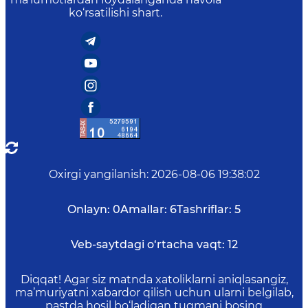
ko‘rsatilishi shart.
Oxirgi yangilanish
:
2026-08-06 19:38:02
Onlayn:
0
Amallar:
6
Tashriflar:
5
Veb-saytdagi o‘rtacha vaqt:
12
Diqqat! Agar siz matnda xatoliklarni aniqlasangiz,
ma’muriyatni xabardor qilish uchun ularni belgilab,
pastda hosil bo‘ladigan tugmani bosing