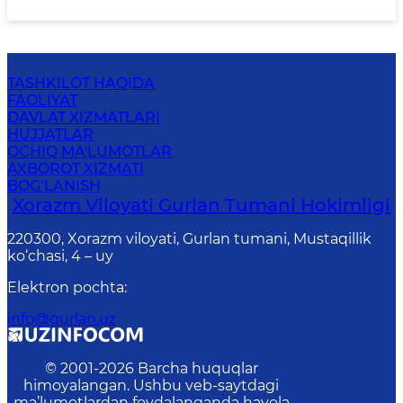
TASHKILOT HAQIDA
FAOLIYAT
DAVLAT XIZMATLARI
HUJJATLAR
OCHIQ MA'LUMOTLAR
AXBOROT XIZMATI
BOG‘LANISH
Xorazm Viloyati Gurlan Tumani Hokimligi
220300, Xorazm viloyati, Gurlan tumani, Mustaqillik
ko‘chasi, 4 – uy
Elektron pochta
:
info@gurlan.uz
© 2001-
2026
Barcha huquqlar
himoyalangan. Ushbu veb-saytdagi
ma’lumotlardan foydalanganda havola