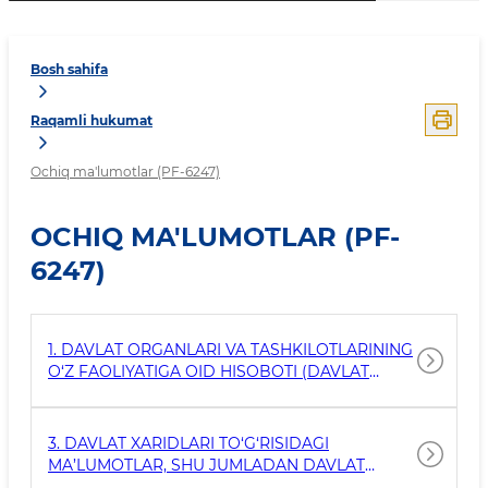
Bosh sahifa
Raqamli hukumat
Ochiq ma'lumotlar (PF-6247)
OCHIQ MA'LUMOTLAR (PF-
6247)
1. DAVLAT ORGANLARI VA TASHKILOTLARINING
O‘Z FAOLIYATIGA OID HISOBOTI (DAVLAT
SIRLARI VA XIZMATDA FOYDALANISH UCHUN
MO‘LJALLANGAN MA’LUMOTLAR BUNDAN
MUSTASNO).
3. DAVLAT XARIDLARI TO‘G‘RISIDAGI
MA’LUMOTLAR, SHU JUMLADAN DAVLAT
XARIDLARINI AMALGA OSHIRUVCHI SHAXSLAR