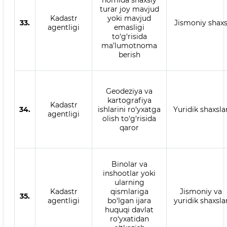
nomida shaxsiy
turar joy mavjud
Kadastr
yoki mavjud
33.
Jismoniy shax
agentligi
emasligi
to‘g‘risida
ma’lumotnoma
berish
Geodeziya va
kartografiya
Kadastr
34.
ishlarini ro‘yxatga
Yuridik shaxsla
agentligi
olish to‘g‘risida
qaror
Binolar va
inshootlar yoki
ularning
Kadastr
qismlariga
Jismoniy va
35.
agentligi
bo‘lgan ijara
yuridik shaxsla
huquqi davlat
ro‘yxatidan