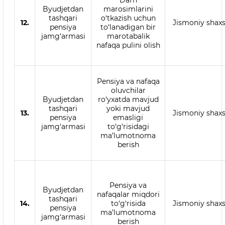
Dafn
Byudjetdan
marosimlarini
tashqari
o‘tkazish uchun
12.
Jismoniy shax
pensiya
to‘lanadigan bir
jamg‘armasi
marotabalik
nafaqa pulini olish
Pensiya va nafaqa
oluvchilar
Byudjetdan
ro‘yxatda mavjud
tashqari
yoki mavjud
13.
Jismoniy shax
pensiya
emasligi
jamg‘armasi
to‘g‘risidagi
ma’lumotnoma
berish
Pensiya va
Byudjetdan
nafaqalar miqdori
tashqari
14.
to‘g‘risida
Jismoniy shax
pensiya
ma’lumotnoma
jamg‘armasi
berish