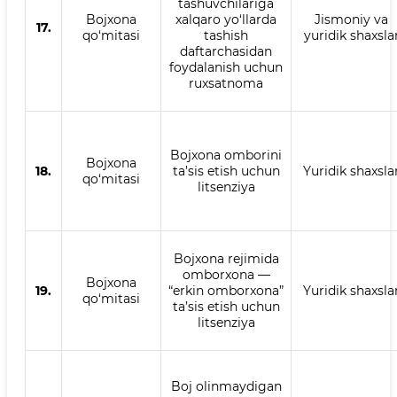
tashuvchilariga
Bojxona
xalqaro yo‘llarda
Jismoniy va
17.
qo‘mitasi
tashish
yuridik shaxsla
daftarchasidan
foydalanish uchun
ruxsatnoma
Bojxona omborini
Bojxona
18.
ta’sis etish uchun
Yuridik shaxsla
qo‘mitasi
litsenziya
Bojxona rejimida
omborxona —
Bojxona
19.
“erkin omborxona”
Yuridik shaxsla
qo‘mitasi
ta’sis etish uchun
litsenziya
Boj olinmaydigan