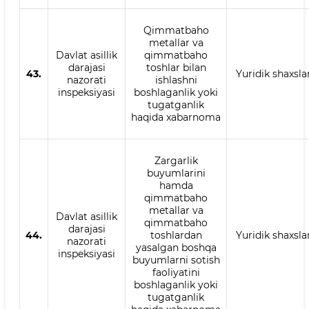
Qimmatbaho
metallar va
Davlat asillik
qimmatbaho
darajasi
toshlar bilan
43.
Yuridik shaxsla
nazorati
ishlashni
inspeksiyasi
boshlaganlik yoki
tugatganlik
haqida xabarnoma
Zargarlik
buyumlarini
hamda
qimmatbaho
metallar va
Davlat asillik
qimmatbaho
darajasi
44.
toshlardan
Yuridik shaxsla
nazorati
yasalgan boshqa
inspeksiyasi
buyumlarni sotish
faoliyatini
boshlaganlik yoki
tugatganlik