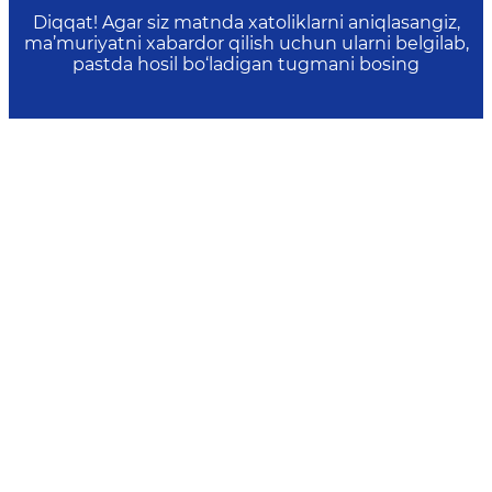
Diqqat! Agar siz matnda xatoliklarni aniqlasangiz,
ma’muriyatni xabardor qilish uchun ularni belgilab,
pastda hosil bo‘ladigan tugmani bosing