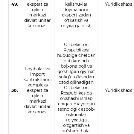
49.
ekspertiza
kelishuvlar
Yuridik shaxs
qilish
loyihalarini
markazi
ekspertizadan
davlat unitar
o‘tkazish va
korxonasi
ro‘yxatga olish
O‘zbekiston
Respublikasi
hududiga chetdan
olib kirishda
bojxona boji va
Loyihalar va
qo‘shilgan qiymat
import
solig‘i to‘lashdan
kontraktlarini
ozod qilinadigan,
kompleks
O‘zbekiston
50.
ekspertiza
Yuridik shaxs
Respublikasida
qilish
o‘xshashi ishlab
markazi
chiqarilmaydigan
davlat unitar
texnologik asbob-
korxonasi
uskunalar
ro‘yxatiga
o‘zgartish va
qo‘shimchalar