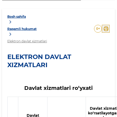
Bosh sahifa
0
+
Raqamli hukumat
Elektron davlat xizmatlari
ELEKTRON DAVLAT
XIZMATLARI
Davlat xizmatlari ro‘yxati
Davlat xizmat
ko‘rsatilayotg
Davlat