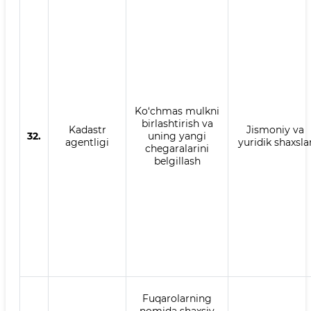
Ko‘chmas mulkni
birlashtirish va
Kadastr
Jismoniy va
32.
uning yangi
agentligi
yuridik shaxsla
chegaralarini
belgillash
Fuqarolarning