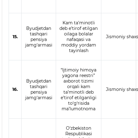
Kam ta’minotli
Byudjetdan
deb e’tirof etilgan
tashqari
oilaga bolalar
15.
Jismoniy shax
pensiya
nafaqasi va
jamg‘armasi
moddiy yordam
tayinlash
“Ijtimoiy himoya
yagona reestri”
Byudjetdan
axborot tizimi
tashqari
orqali kam
16.
Jismoniy shax
pensiya
ta’minotli deb
jamg‘armasi
e’tirof etilganligi
to‘g‘risida
ma’lumotnoma
O‘zbekiston
Respublikasi