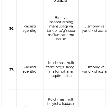
o‘tkazish
Bino va
inshootlarning
Kadastr
mansubligi va
Jismoniy va
36.
agentligi
tarkibi to‘g‘risida
yuridik shaxsla
ma’lumotnoma
berish
Ko‘chmas mulk
Kadastr
tarixi to‘g‘risidagi
Jismoniy va
37.
agentligi
ma’lumotlarni
yuridik shaxsla
taqdim etish
Ko‘chmas mulk
bo‘yicha kadastr