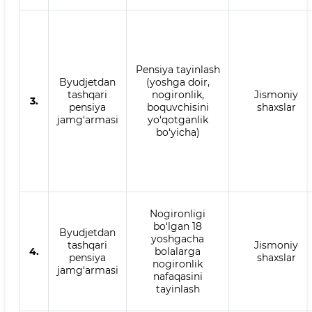
Pensiya tayinlash
Byudjetdan
(yoshga doir,
tashqari
nogironlik,
Jismoniy
3.
pensiya
boquvchisini
shaxslar
jamg‘armasi
yo‘qotganlik
bo‘yicha)
Nogironligi
bo‘lgan 18
Byudjetdan
yoshgacha
tashqari
Jismoniy
4.
bolalarga
pensiya
shaxslar
nogironlik
jamg‘armasi
nafaqasini
tayinlash