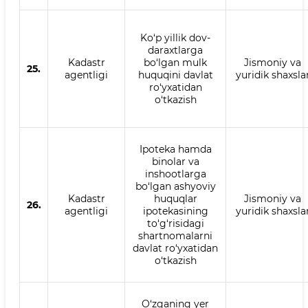
Ko‘p yillik dov-
daraxtlarga
Kadastr
bo‘lgan mulk
Jismoniy va
25.
agentligi
huquqini davlat
yuridik shaxsla
ro‘yxatidan
o‘tkazish
Ipoteka hamda
binolar va
inshootlarga
bo‘lgan ashyoviy
Kadastr
huquqlar
Jismoniy va
26.
agentligi
ipotekasining
yuridik shaxsla
to‘g‘risidagi
shartnomalarni
davlat ro‘yxatidan
o‘tkazish
O‘zganing yer