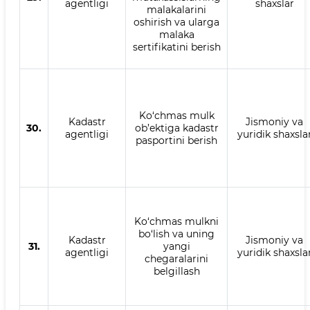
agentligi
shaxslar
malakalarini
oshirish va ularga
malaka
sertifikatini berish
Ko‘chmas mulk
Kadastr
Jismoniy va
30.
ob’ektiga kadastr
agentligi
yuridik shaxsla
pasportini berish
Ko‘chmas mulkni
bo‘lish va uning
Kadastr
Jismoniy va
31.
yangi
agentligi
yuridik shaxsla
chegaralarini
belgillash