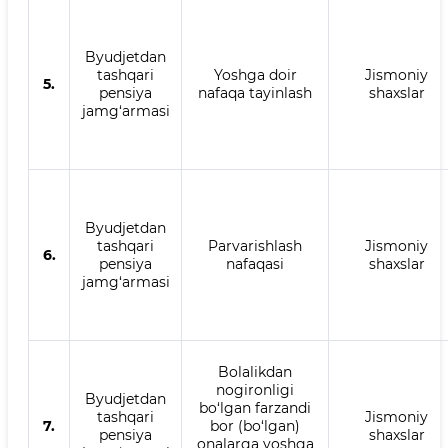
Byudjetdan
tashqari
Yoshga doir
Jismoniy
5.
pensiya
nafaqa tayinlash
shaxslar
jamg‘armasi
Byudjetdan
tashqari
Parvarishlash
Jismoniy
6.
pensiya
nafaqasi
shaxslar
jamg‘armasi
Bolalikdan
nogironligi
Byudjetdan
bo‘lgan farzandi
tashqari
Jismoniy
7.
bor (bo‘lgan)
pensiya
shaxslar
onalarga yoshga