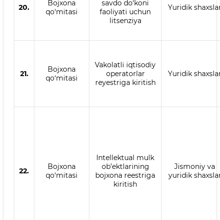
Bojxona
savdo do‘koni
20.
Yuridik shaxsla
qo‘mitasi
faoliyati uchun
litsenziya
Vakolatli iqtisodiy
Bojxona
21.
operatorlar
Yuridik shaxsla
qo‘mitasi
reyestriga kiritish
Intellektual mulk
Bojxona
ob’ektlarining
Jismoniy va
22.
qo‘mitasi
bojxona reestriga
yuridik shaxsla
kiritish