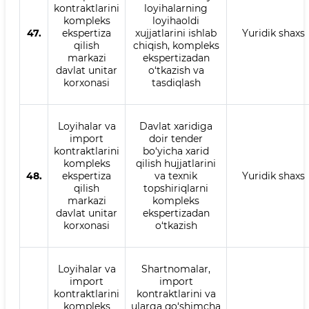
kontraktlarini
loyihalarning
kompleks
loyihaoldi
47.
ekspertiza
xujjatlarini ishlab
Yuridik shaxs
qilish
chiqish, kompleks
markazi
ekspertizadan
davlat unitar
o‘tkazish va
korxonasi
tasdiqlash
Loyihalar va
Davlat xaridiga
import
doir tender
kontraktlarini
bo‘yicha xarid
kompleks
qilish hujjatlarini
48.
ekspertiza
va texnik
Yuridik shaxs
qilish
topshiriqlarni
markazi
kompleks
davlat unitar
ekspertizadan
korxonasi
o‘tkazish
Loyihalar va
Shartnomalar,
import
import
kontraktlarini
kontraktlarini va
kompleks
ularga qo‘shimcha