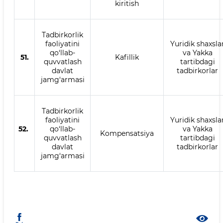
kiritish
Tadbirkorlik
faoliyatini
Yuridik shaxsla
qo‘llab-
va Yakka
51.
Kafillik
quvvatlash
tartibdagi
davlat
tadbirkorlar
jamg‘armasi
Tadbirkorlik
faoliyatini
Yuridik shaxsla
52.
qo‘llab-
va Yakka
Kompensatsiya
quvvatlash
tartibdagi
davlat
tadbirkorlar
jamg‘armasi