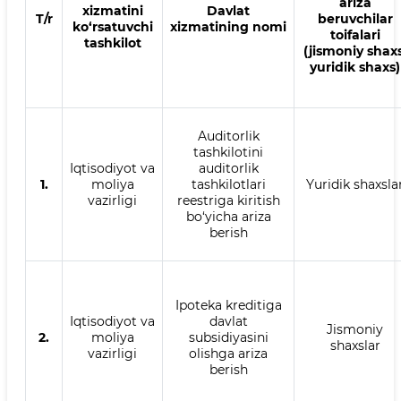
ariza
xizmatini
Davlat
T/r
beruvchilar
ko‘rsatuvchi
xizmatining nomi
toifalari
tashkilot
(jismoniy shaxs
yuridik shaxs)
Auditorlik
tashkilotini
Iqtisodiyot va
auditorlik
1.
moliya
tashkilotlari
Yuridik shaxsla
vazirligi
reestriga kiritish
bo‘yicha ariza
berish
Ipoteka kreditiga
Iqtisodiyot va
davlat
Jismoniy
2.
moliya
subsidiyasini
shaxslar
vazirligi
olishga ariza
berish