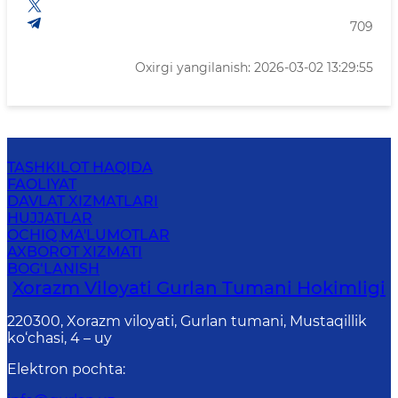
709
Oxirgi yangilanish: 2026-03-02 13:29:55
TASHKILOT HAQIDA
FAOLIYAT
DAVLAT XIZMATLARI
HUJJATLAR
OCHIQ MA'LUMOTLAR
AXBOROT XIZMATI
BOG‘LANISH
Xorazm Viloyati Gurlan Tumani Hokimligi
220300, Xorazm viloyati, Gurlan tumani, Mustaqillik
ko‘chasi, 4 – uy
Elektron pochta
: