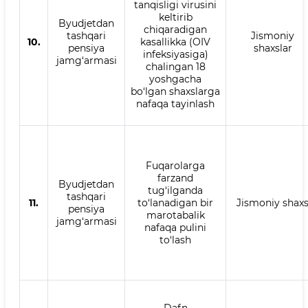
tanqisligi virusini
keltirib
Byudjetdan
chiqaradigan
tashqari
Jismoniy
10.
kasallikka (OIV
pensiya
shaxslar
infeksiyasiga)
jamg‘armasi
chalingan 18
yoshgacha
bo‘lgan shaxslarga
nafaqa tayinlash
Fuqarolarga
farzand
Byudjetdan
tug‘ilganda
tashqari
11.
to‘lanadigan bir
Jismoniy shax
pensiya
marotabalik
jamg‘armasi
nafaqa pulini
to‘lash