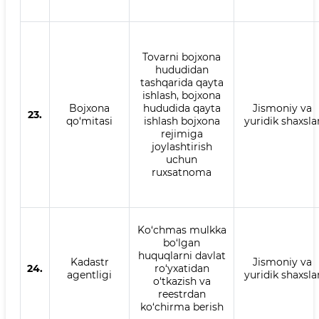
Tovarni bojxona
hududidan
tashqarida qayta
ishlash, bojxona
Bojxona
hududida qayta
Jismoniy va
23.
qo‘mitasi
ishlash bojxona
yuridik shaxsla
rejimiga
joylashtirish
uchun
ruxsatnoma
Ko‘chmas mulkka
bo‘lgan
huquqlarni davlat
Kadastr
Jismoniy va
24.
ro‘yxatidan
agentligi
yuridik shaxsla
o‘tkazish va
reestrdan
ko‘chirma berish