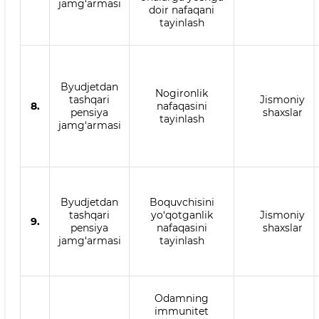
jamg‘armasi
doir nafaqani
tayinlash
Byudjetdan
Nogironlik
tashqari
Jismoniy
8.
nafaqasini
pensiya
shaxslar
tayinlash
jamg‘armasi
Byudjetdan
Boquvchisini
tashqari
yo‘qotganlik
Jismoniy
9.
pensiya
nafaqasini
shaxslar
jamg‘armasi
tayinlash
Odamning
immunitet