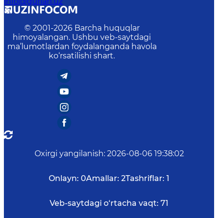
info@gurlan.uz
© 2001-
2026
Barcha huquqlar
himoyalangan. Ushbu veb-saytdagi
ma’lumotlardan foydalanganda havola
ko‘rsatilishi shart.
Oxirgi yangilanish
:
2026-08-06 19:38:02
Onlayn:
0
Amallar:
2
Tashriflar:
1
Veb-saytdagi o‘rtacha vaqt:
71