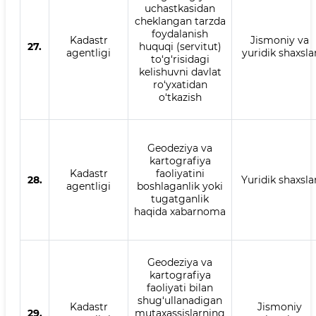
uchastkasidan
cheklangan tarzda
foydalanish
Kadastr
Jismoniy va
27.
huquqi (servitut)
agentligi
yuridik shaxsla
to‘g‘risidagi
kelishuvni davlat
ro‘yxatidan
o‘tkazish
Geodeziya va
kartografiya
Kadastr
faoliyatini
28.
Yuridik shaxsla
agentligi
boshlaganlik yoki
tugatganlik
haqida xabarnoma
Geodeziya va
kartografiya
faoliyati bilan
shug‘ullanadigan
Kadastr
Jismoniy
29.
mutaxassislarning