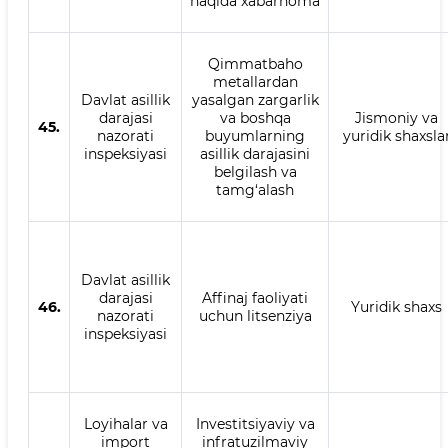
haqida xabarnoma
Qimmatbaho
metallardan
Davlat asillik
yasalgan zargarlik
darajasi
va boshqa
Jismoniy va
45.
nazorati
buyumlarning
yuridik shaxsla
inspeksiyasi
asillik darajasini
belgilash va
tamg‘alash
Davlat asillik
darajasi
Affinaj faoliyati
46.
Yuridik shaxs
nazorati
uchun litsenziya
inspeksiyasi
Loyihalar va
Investitsiyaviy va
import
infratuzilmaviy