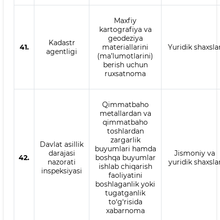
Maxfiy
kartografiya va
geodeziya
Kadastr
41.
materiallarini
Yuridik shaxsla
agentligi
(ma’lumotlarini)
berish uchun
ruxsatnoma
Qimmatbaho
metallardan va
qimmatbaho
toshlardan
zargarlik
Davlat asillik
buyumlari hamda
darajasi
Jismoniy va
42.
boshqa buyumlar
nazorati
yuridik shaxsla
ishlab chiqarish
inspeksiyasi
faoliyatini
boshlaganlik yoki
tugatganlik
to‘g‘risida
xabarnoma