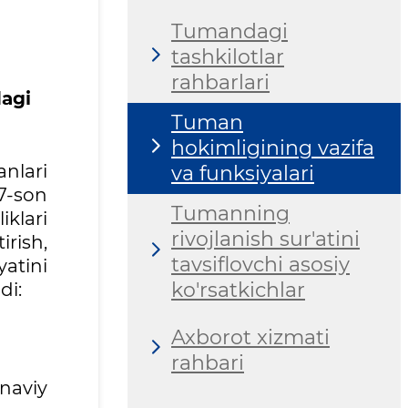
Tumandagi
tashkilotlar
rahbarlari
dagi
Tuman
hokimligining vazifa
nlari
va funksiyalari
7-son
Tumanning
klari
rivojlanish sur'atini
rish,
tavsiflovchi asosiy
yatini
ko'rsatkichlar
di:
Axborot xizmati
rahbari
unaviy