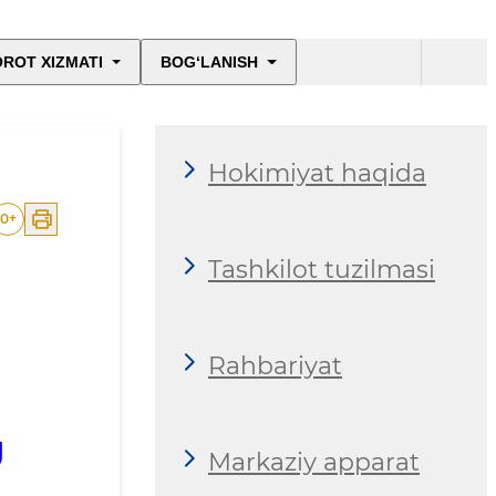
ROT XIZMATI
BOG‘LANISH
Hokimiyat haqida
0
+
Tashkilot tuzilmasi
Rahbariyat
g
Markaziy apparat