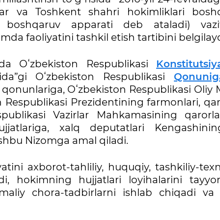
lar va Toshkent shahri hokimliklari bosh
a boshqaruv apparati deb ataladi) vazifa
mda faoliyatini tashkil etish tartibini belgilayd
tida Oʻzbekiston Respublikasi
Konstitutsiy
isida”gi Oʻzbekiston Respublikasi
Qonuni
onunlariga, Oʻzbekiston Respublikasi Oliy M
n Respublikasi Prezidentining farmonlari, qar
spublikasi Vazirlar Mahkamasining qarorla
jatlariga, xalq deputatlari Kengashini
shbu Nizomga amal qiladi.
tini axborot-tahliliy, huquqiy, tashkiliy-tex
di, hokimning hujjatlari loyihalarini tayyor
aliy chora-tadbirlarni ishlab chiqadi va i