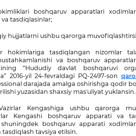
okimliklari boshqaruv apparatlari xodimlar
 va tasdiqlasinlar;
iy hujjatlarni ushbu qarorga muvofiqlashtirsi
ar hokimlariga tasdiqlangan nizomlar tala
i mustahkamlanishi va boshqaruv apparatlar
tining “Hududiy davlat boshqaruvi orga
sida” 2016-yil 24-fevraldagi PQ-2497-son
qaro
fessional darajada amalga oshirishga qodir b
irilishi yuzasidan shaxsiy masʼuliyat yuklansin.
 Vazirlar Kengashiga ushbu qarorga mu
irlar Kengashi boshqaruv apparati va tar
ni, shuningdek boshqaruv apparati xodimlar
 tasdiqlash tavsiya etilsin.