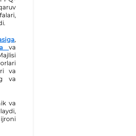
qaruv
lari,
i.
asiga
,
ga
va
ajlisi
orlari
ri va
ng va
nik va
laydi,
jroni