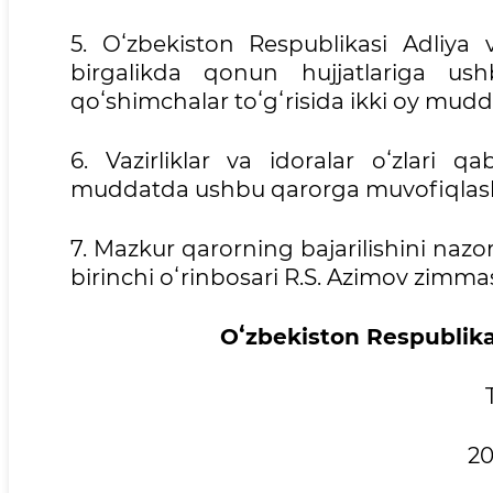
5. Oʻzbekiston Respublikasi Adliya v
birgalikda qonun hujjatlariga ush
qoʻshimchalar toʻgʻrisida ikki oy mudda
6. Vazirliklar va idoralar oʻzlari q
muddatda ushbu qarorga muvofiqlasht
7. Mazkur qarorning bajarilishini nazo
birinchi oʻrinbosari R.S. Azimov zimma
Oʻzbekiston Respublika
20