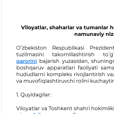
Viloyatlar, shaharlar va tumanlar h
namunaviy niz
Oʻzbekiston Respublikasi Preziden
tuzilmasini takomillashtirish toʻ
qarorini
bajarish yuzasidan, shuningde
boshqaruv apparatlari faoliyati sama
hududlarni kompleks rivojlantirish vaz
va muvofiqlashtiruvchi rolini kuchayti
1. Quyidagilar:
Viloyatlar va Toshkent shahri hokimlik