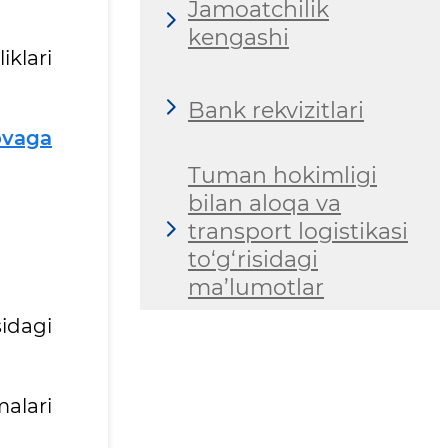
Jamoatchilik
kengashi
klari
Bank rekvizitlari
ovaga
Tuman hokimligi
bilan aloqa va
transport logistikasi
to‘g‘risidagi
ma’lumotlar
idagi
malari