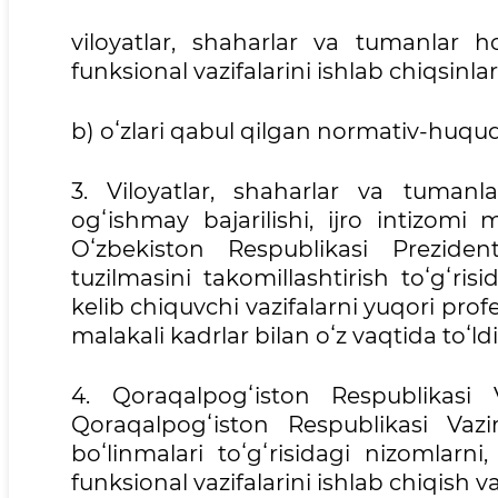
viloyatlar, shaharlar va tumanlar h
funksional vazifalarini ishlab chiqsinlar
b) oʻzlari qabul qilgan normativ-huquq
3. Viloyatlar, shaharlar va tumanl
ogʻishmay bajarilishi, ijro intizom
Oʻzbekiston Respublikasi Preziden
tuzilmasini takomillashtirish toʻgʻri
kelib chiquvchi vazifalarni yuqori pro
malakali kadrlar bilan oʻz vaqtida toʻld
4. Qoraqalpogʻiston Respublikasi
Qoraqalpogʻiston Respublikasi Vaz
boʻlinmalari toʻgʻrisidagi nizomlar
funksional vazifalarini ishlab chiqish va