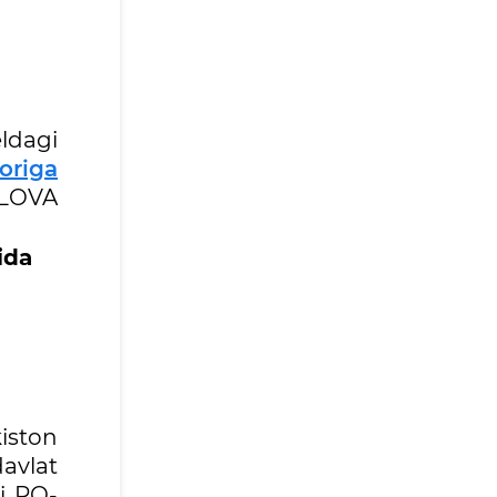
eldagi
origa
ILOVA
ida
iston
avlat
gi PQ-