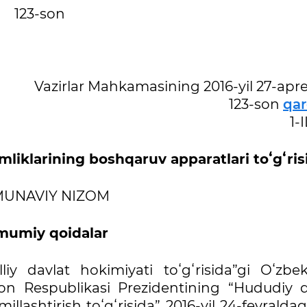
123-son
Vazirlar Mahkamasining 2016-yil 27-apr
123-son
qar
1-
mliklarining boshqaruv apparatlari toʻgʻris
UNAVIY NIZOM
Umumiy qoidalar
 davlat hokimiyati toʻgʻrisida”gi Oʻzbek
on Respublikasi Prezidentining “Hududiy d
llashtirish toʻgʻrisida” 2016-yil 24-fevralda