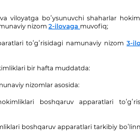
 va viloyatga boʻysunuvchi shaharlar hokimli
namunaviy nizom
2-ilovaga
muvofiq;
aratlari toʻgʻrisidagi namunaviy nizom
3-il
kimliklari bir hafta muddatda:
munaviy nizomlar asosida:
okimliklari boshqaruv apparatlari toʻgʻris
liklari boshqaruv apparatlari tarkibiy boʻlin