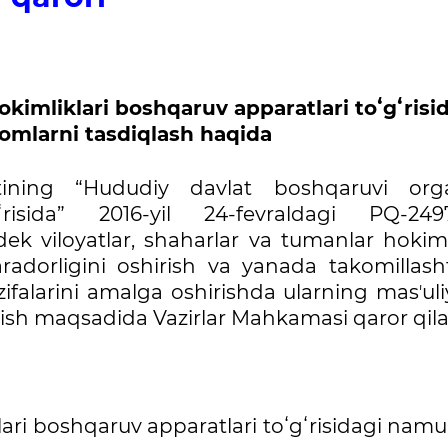
okimliklari boshqaruv apparatlari toʻgʻrisi
omlarni tasdiqlash haqida
tining “Hududiy davlat boshqaruvi orga
gʻrisida” 2016-yil 24-fevraldagi PQ-249
k viloyatlar, shaharlar va tumanlar hokimli
radorligini oshirish va yanada takomillashti
ifalarini amalga oshirishda ularning masʼuli
rish maqsadida Vazirlar Mahkamasi qaror qila
lari boshqaruv apparatlari toʻgʻrisidagi nam