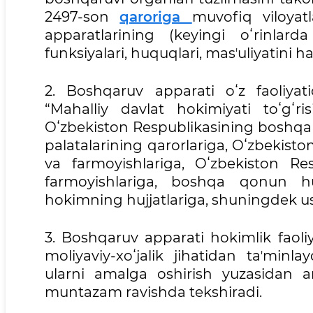
2497-son
qaroriga
muvofiq viloyat
apparatlarining (keyingi oʻrinlard
funksiyalari, huquqlari, masʼuliyatini ha
2. Boshqaruv apparati oʻz faoliya
“Mahalliy davlat hokimiyati toʻgʻr
Oʻzbekiston Respublikasining boshqa q
palatalarining qarorlariga, Oʻzbekisto
va farmoyishlariga, Oʻzbekiston Re
farmoyishlariga, boshqa qonun huj
hokimning hujjatlariga, shuningdek u
3. Boshqaruv apparati hokimlik faoliya
moliyaviy-xoʻjalik jihatidan taʼminlay
ularni amalga oshirish yuzasidan am
muntazam ravishda tekshiradi.