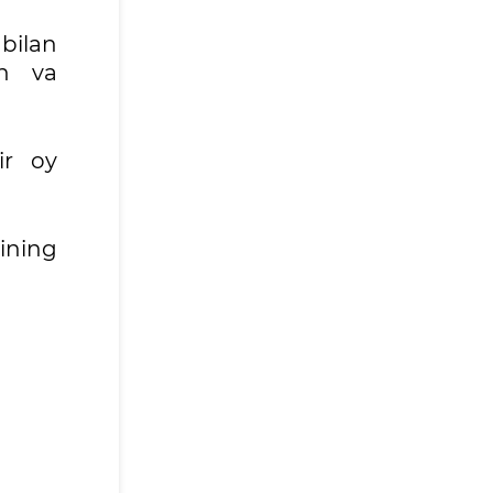
bilan
sh va
ir oy
rining