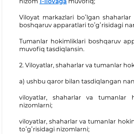
nizom
1-ilovaga
muvofiq;
Viloyat markazlari boʻlgan shaharlar
boshqaruv apparatlari toʻgʻrisidagi 
Tumanlar hokimliklari boshqaruv app
muvofiq tasdiqlansin.
2. Viloyatlar, shaharlar va tumanlar ho
a) ushbu qaror bilan tasdiqlangan na
viloyatlar, shaharlar va tumanlar h
nizomlarni;
viloyatlar, shaharlar va tumanlar hokim
toʻgʻrisidagi nizomlarni;