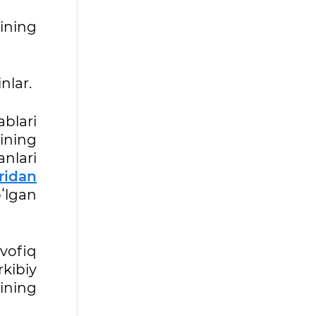
ining
nlar.
blari
ining
nlari
ridan
oʻlgan
vofiq
kibiy
ining