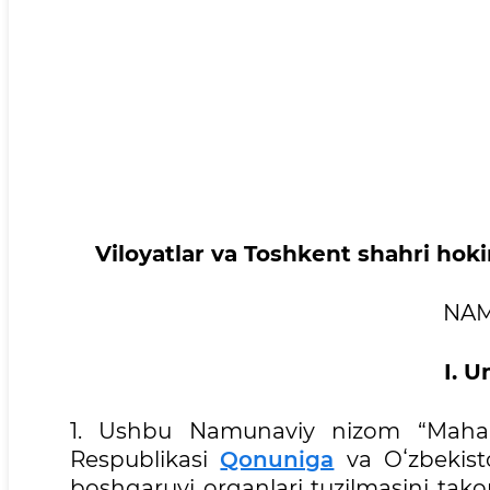
Viloyatlar va Toshkent shahri hoki
NAM
I. 
1. Ushbu Namunaviy nizom “Mahalliy
Respublikasi
Qonuniga
va Oʻzbekist
boshqaruvi organlari tuzilmasini takomi