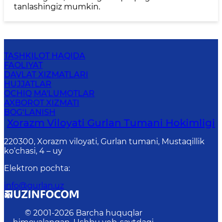
tanlashingiz mumkin.
TASHKILOT HAQIDA
FAOLIYAT
DAVLAT XIZMATLARI
HUJJATLAR
OCHIQ MA'LUMOTLAR
AXBOROT XIZMATI
BOG‘LANISH
Xorazm Viloyati Gurlan Tumani Hokimligi
220300, Xorazm viloyati, Gurlan tumani, Mustaqillik
ko‘chasi, 4 – uy
Elektron pochta
:
info@gurlan.uz
© 2001-
2026
Barcha huquqlar