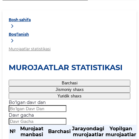
Bosh sahifa
Bog‘lanish
Murojaatlar statistikasi
MUROJAATLAR STATISTIKASI
Barchasi
Jismoniy shaxs
Yuridik shaxs
Bo‘lgan davr dan
Davr gacha
Murojaat
Jarayondagi
Yopilgan
№
Barchasi
manbasi
murojaatlar
murojaatlar