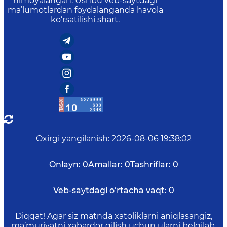
himoyalangan. Ushbu veb-saytdagi
ma’lumotlardan foydalanganda havola
ko‘rsatilishi shart.
Oxirgi yangilanish
:
2026-08-06 19:38:02
Onlayn:
0
Amallar:
0
Tashriflar:
0
Veb-saytdagi o‘rtacha vaqt:
0
Diqqat! Agar siz matnda xatoliklarni aniqlasangiz,
ma’muriyatni xabardor qilish uchun ularni belgilab,