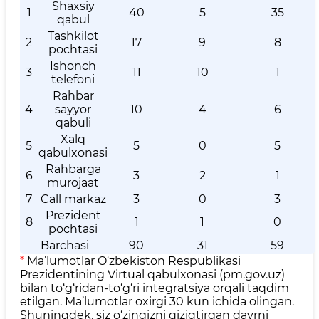
Shaxsiy
1
40
5
35
qabul
Tashkilot
2
17
9
8
pochtasi
Ishonch
3
11
10
1
telefoni
Rahbar
4
sayyor
10
4
6
qabuli
Xalq
5
5
0
5
qabulxonasi
Rahbarga
6
3
2
1
murojaat
7
Call markaz
3
0
3
Prezident
8
1
1
0
pochtasi
Barchasi
90
31
59
*
Ma’lumotlar O‘zbekiston Respublikasi
Prezidentining Virtual qabulxonasi (pm.gov.uz)
bilan to‘g‘ridan-to‘g‘ri integratsiya orqali taqdim
etilgan. Ma’lumotlar oxirgi 30 kun ichida olingan.
Shuningdek, siz o‘zingizni qiziqtirgan davrni