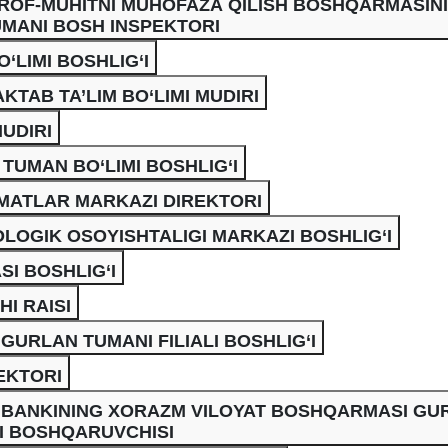
TROF-MUHITNI MUHOFAZA QILISH BOSHQARMASIN
MANI BOSH INSPEKTORI
LIMI BOSHLIG‘I
AB TA’LIM BO‘LIMI MUDIRI
 MUDIRI
TUMAN BO‘LIMI BOSHLIG‘I
ZMATLAR MARKAZI DIREKTORI
LOGIK OSOYISHTALIGI MARKAZI BOSHLIG‘I
I BOSHLIG‘I
I RAISI
GURLAN TUMANI FILIALI BOSHLIG‘I
EKTORI
 BANKINING XORAZM VILOYAT BOSHQARMASI GU
LI BOSHQARUVCHISI