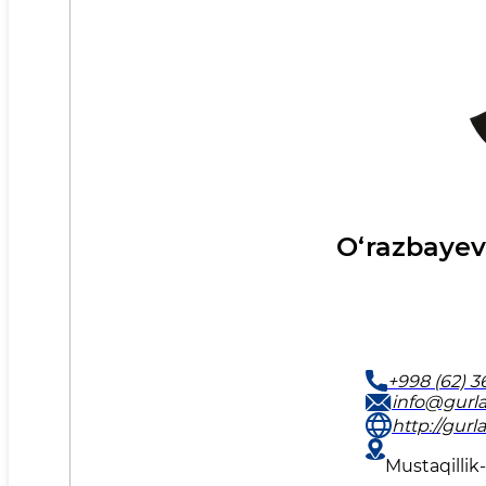
O‘razbayev
+998 (62) 3
info@gurla
http://gurl
Mustaqillik