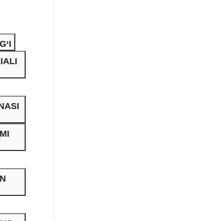
G‘I
IALI
NASI
MI
AN