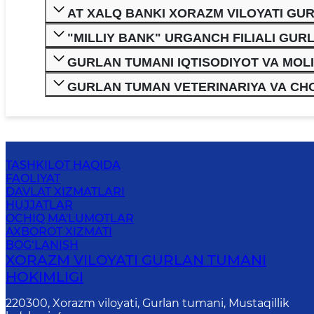
AT XALQ BANKI XORAZM VILOYATI GU
"MILLIY BANK" URGANCH FILIALI GU
GURLAN TUMANI IQTISODIYOT VA MOLIY
GURLAN TUMAN VETERINARIYA VA CHOR
TASHKILOT HAQIDA
FAOLIYAT
DAVLAT XIZMATLARI
HUJJATLAR
OCHIQ MA'LUMOTLAR
AXBOROT XIZMATI
BOG‘LANISH
XORAZM VILOYATI GURLAN TUMANI
HOKIMLIGI
220300, Xorazm viloyati, Gurlan tumani, Mustaqillik