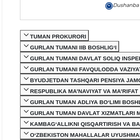
Dushanba 
TUMAN PROKURORI
GURLAN TUMANI IIB BOSHLIG‘I
GURLAN TUMANI DAVLAT SOLIQ INSPEK
GURLAN TUMANI FAVQULODDA VAZIYAT
BYUDJETDAN TASHQARI PENSIYA JAMG
RESPUBLIKA MA’NAVIYAT VA MA’RIFAT
GURLAN TUMAN ADLIYA BO‘LIMI BOSHL
GURLAN TUMAN DAVLAT XIZMATLARI M
KAMBAG‘ALLIKNI QISQARTIRISH VA BAN
O‘ZBEKISTON MAHALLALAR UYUSHMASI