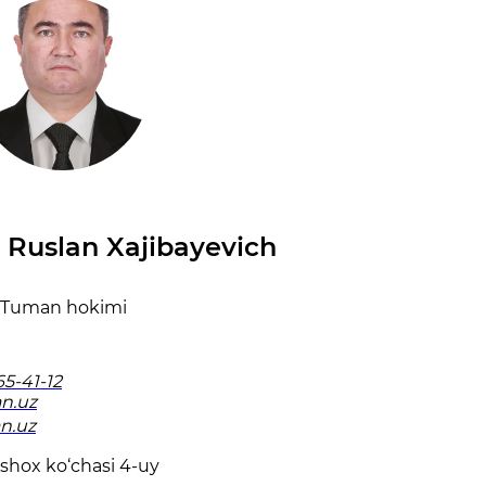
 Ruslan Xajibayevich
Tuman hokimi
65-41-12
n.uz
an.uz
-shox ko‘chasi 4-uy