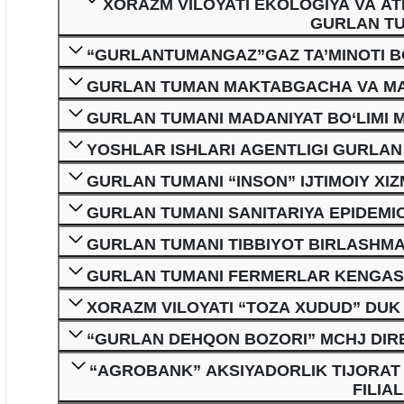
XORAZM VILOYATI EKOLOGIYA VA A
GURLAN TU
“GURLANTUMANGAZ”GAZ TA’MINOTI BO‘
GURLAN TUMAN MAKTABGACHA VA MAKT
GURLAN TUMANI MADANIYAT BO‘LIMI
YOSHLAR ISHLARI AGENTLIGI GURLAN 
GURLAN TUMANI “INSON” IJTIMOIY XI
GURLAN TUMANI SANITARIYA EPIDEMIO
GURLAN TUMANI TIBBIYOT BIRLASHMAS
GURLAN TUMANI FERMERLAR KENGASH
XORAZM VILOYATI “TOZA XUDUD” DUK 
“GURLAN DEHQON BOZORI” MCHJ DIR
“AGROBANK” AKSIYADORLIK TIJORAT
FILIA