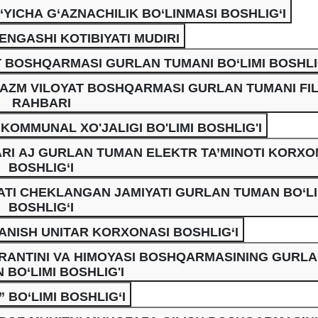
YICHA G‘AZNACHILIK BO‘LINMASI BOSHLIG‘I
NGASHI KOTIBIYATI MUDIRI
 BOSHQARMASI GURLAN TUMANI BO‘LIMI BOSHLI
AZM VILOYAT BOSHQARMASI GURLAN TUMANI FIL
RAHBARI
KOMMUNAL XO'JALIGI BO'LIMI BOSHLIG'I
I AJ GURLAN TUMAN ELEKTR TA’MINOTI KORXO
BOSHLIG‘I
YATI CHEKLANGAN JAMIYATI GURLAN TUMAN BO‘LI
BOSHLIG‘I
NISH UNITAR KORXONASI BOSHLIG‘I
ARANTINI VA HIMOYASI BOSHQARMASINING GURL
 BO‘LIMI BOSHLIG'I
BO‘LIMI BOSHLIG‘I