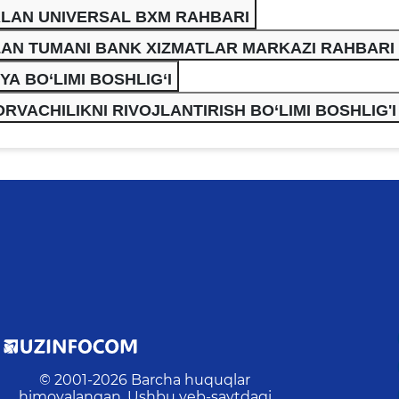
RLAN UNIVERSAL BXM RAHBARI
RLAN TUMANI BANK XIZMATLAR MARKAZI RAHBARI
A BO‘LIMI BOSHLIG‘I
VACHILIKNI RIVOJLANTIRISH BO‘LIMI BOSHLIG'I
© 2001-
2026
Barcha huquqlar
himoyalangan. Ushbu veb-saytdagi