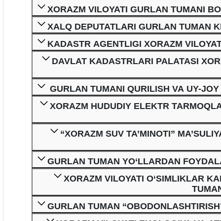
XORAZM VILOYATI GURLAN TUMANI BO‘
XALQ DEPUTATLARI GURLAN TUMAN KE
KADASTR AGENTLIGI XORAZM VILOYAT
DAVLAT KADASTRLARI PALATASI XOR
GURLAN TUMANI QURILISH VA UY-JOY 
XORAZM HUDUDIY ELEKTR TARMOQLAR
“XORAZM SUV TA’MINOTI” MA’SULI
GURLAN TUMAN YO‘LLARDAN FOYDALA
XORAZM VILOYATI O‘SIMLIKLAR K
TUMAN
GURLAN TUMAN “OBODONLASHTIRISH” 