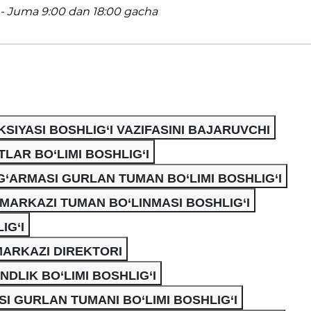
- Juma 9:00 dan 18:00 gacha
SIYASI BOSHLIG‘I VAZIFASINI BAJARUVCHI
LAR BO‘LIMI BOSHLIG‘I
‘ARMASI GURLAN TUMAN BO‘LIMI BOSHLIG‘I
 MARKAZI TUMAN BO‘LINMASI BOSHLIG‘I
IG‘I
ARKAZI DIREKTORI
DLIK BO‘LIMI BOSHLIG‘I
 GURLAN TUMANI BO‘LIMI BOSHLIG‘I