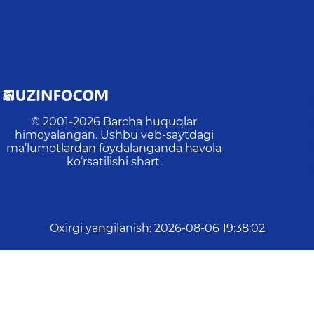
© 2001-
2026
Barcha huquqlar
himoyalangan. Ushbu veb-saytdagi
ma’lumotlardan foydalanganda havola
ko‘rsatilishi shart.
Oxirgi yangilanish
:
2026-08-06 19:38:02
ayn:
0
Amallar:
31
Tashriflar:
30
Veb-saytdagi o‘rtacha va
asangiz, ularni belgilab, ma'muriyatni xabardor qilish 