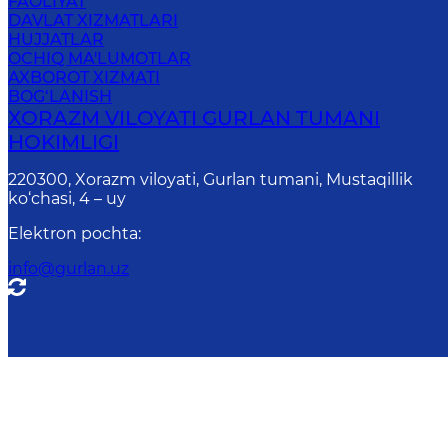
FAOLIYAT
DAVLAT XIZMATLARI
HUJJATLAR
OCHIQ MA'LUMOTLAR
AXBOROT XIZMATI
BOG‘LANISH
XORAZM VILOYATI GURLAN TUMANI
HOKIMLIGI
220300, Xorazm viloyati, Gurlan tumani, Mustaqillik
ko‘chasi, 4 – uy
Elektron pochta
:
info@gurlan.uz
Onl
Diqqat! Agar siz matnda xatoliklarni aniql