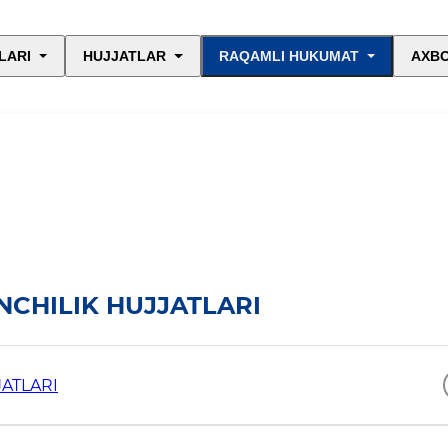
LARI
HUJJATLAR
RAQAMLI HUKUMAT
AXBO
CHILIK HUJJATLARI
ATLARI