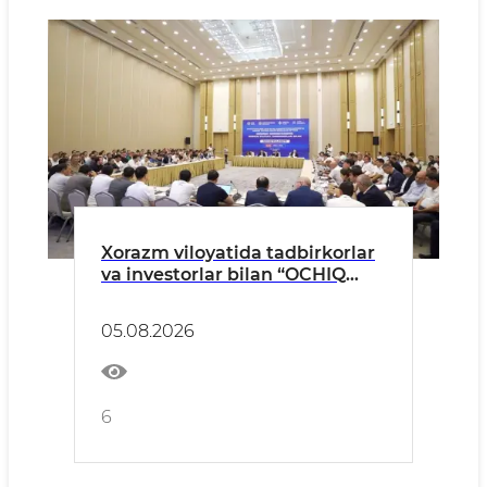
Xorazm viloyatida tadbirkorlar
va investorlar bilan “OCHIQ
MULOQOT” bo‘lyapti
05.08.2026
6