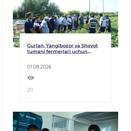
Gurlan, Yangibozor va Shovot
tumani fermerlari uchun
amaliy seminar o'tkazildi
01.08.2026
20