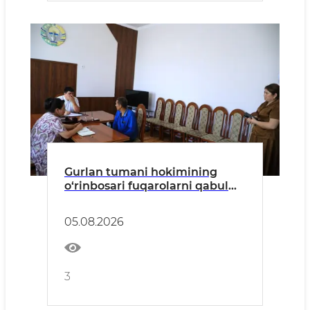
Gurlan tumani hokimining
o‘rinbosari fuqarolarni qabul
qildi
05.08.2026
3