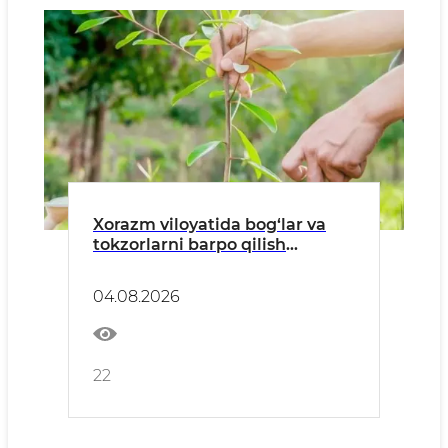
Xorazm viloyatida bog‘lar va
tokzorlarni barpo qilish
bo‘yicha tavsiyanoma
04.08.2026
22