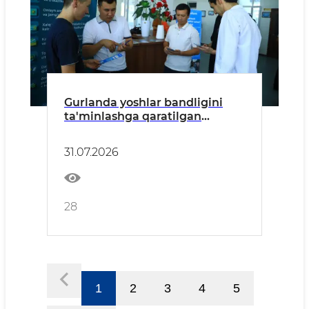
Gurlanda yoshlar bandligini
ta'minlashga qaratilgan
mehnat yarmarkasi o'tkazildi
31.07.2026
28
1
2
3
4
5