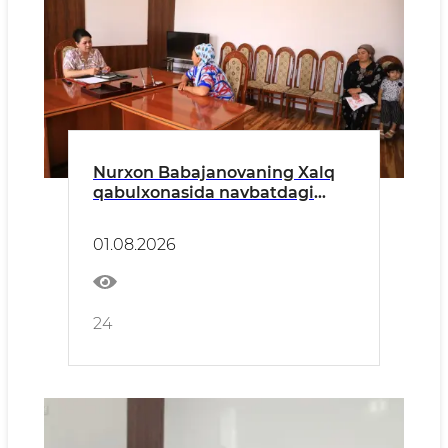
Nurxon Babajanovaning Xalq
qabulxonasida navbatdagi
fuqarolar qabuli bo‘lib o‘tdi
01.08.2026
24