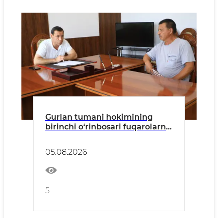
Gurlan tumani hokimining
birinchi o‘rinbosari fuqarolarni
qabul qildi
05.08.2026
5