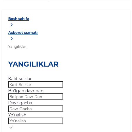
Bosh sahifa
Axborot xizmati
Yangiliklar
YANGILIKLAR
Kalit so‘zlar
Bo‘lgan davr dan
Davr gacha
Yo‘nalish