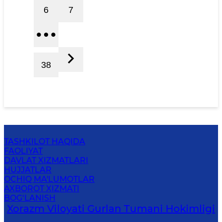
6
7
38
TASHKILOT HAQIDA
FAOLIYAT
DAVLAT XIZMATLARI
HUJJATLAR
OCHIQ MA'LUMOTLAR
AXBOROT XIZMATI
BOG‘LANISH
Xorazm Viloyati Gurlan Tumani Hokimligi