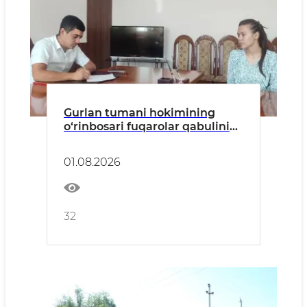
Gurlan tumani hokimining
o‘rinbosari fuqarolar qabulini
o‘tkazdi
01.08.2026
32