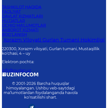
TASHKILOT HAQIDA
FAOLIYAT
DAVLAT XIZMATLARI
HUJJATLAR
OCHIQ MA'LUMOTLAR
AXBOROT XIZMATI
BOG‘LANISH
Xorazm Viloyati Gurlan Tumani Hokimligi
220300, Xorazm viloyati, Gurlan tumani, Mustaqillik
ko‘chasi, 4 – uy
Elektron pochta
:
info@gurlan.uz
© 2001-
2026
Barcha huquqlar
himoyalangan. Ushbu veb-saytdagi
ma’lumotlardan foydalanganda havola
ko‘rsatilishi shart.