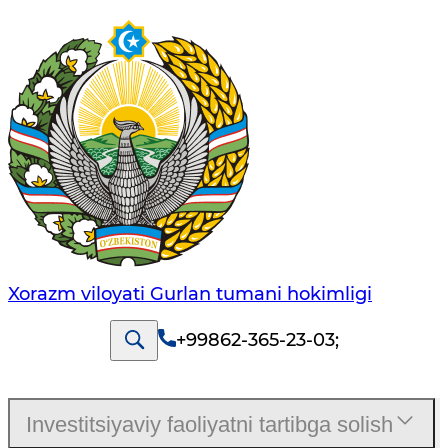
Xorazm viloyati Gurlan tumani hokimligi
+99862-365-23-03
;
Investitsiyaviy faoliyatni tartibga solish