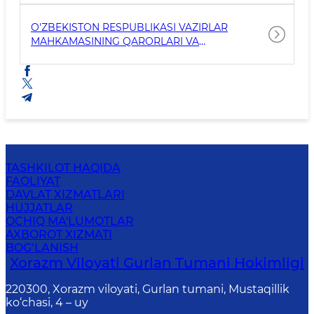
O'ZBEKISTON RESPUBLIKASI VAZIRLAR
MAHKAMASINING QARORLARI VA
FAMOYISHLARI
TASHKILOT HAQIDA
FAOLIYAT
DAVLAT XIZMATLARI
HUJJATLAR
OCHIQ MA'LUMOTLAR
AXBOROT XIZMATI
BOG‘LANISH
Xorazm Viloyati Gurlan Tumani Hokimligi
220300, Xorazm viloyati, Gurlan tumani, Mustaqillik
ko‘chasi, 4 – uy