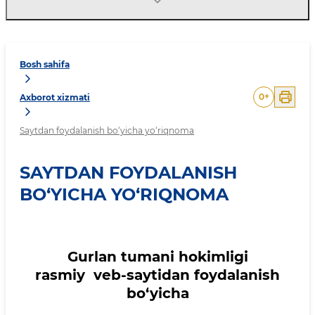
Bosh sahifa
0
+
Axborot xizmati
Saytdan foydalanish bo‘yicha yo‘riqnoma
SAYTDAN FOYDALANISH
BO‘YICHA YO‘RIQNOMA
Gurlan tumani hokimligi
rasmiy veb-saytidan foydalanish
bo‘yicha