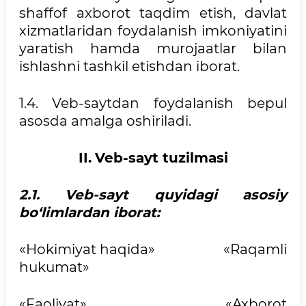
shaffof axborot taqdim etish, davlat
xizmatlaridan foydalanish imkoniyatini
yaratish hamda murojaatlar bilan
ishlashni tashkil etishdan iborat.
1.4. Veb-saytdan foydalanish bepul
asosda amalga oshiriladi.
II.
Veb-sayt tuzilmasi
2.1. Veb-sayt quyidagi asosiy
bo‘limlardan iborat:
«Hokimiyat haqida» «Raqamli
hukumat»
«Faoliyat» «Axborot