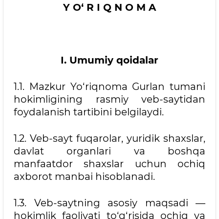
Y O‘ R I Q N O M A
I. Umumiy qoidalar
1.1. Mazkur Yo‘riqnoma Gurlan tumani
hokimligining rasmiy veb-saytidan
foydalanish tartibini belgilaydi.
1.2. Veb-sayt fuqarolar, yuridik shaxslar,
davlat organlari va boshqa
manfaatdor shaxslar uchun ochiq
axborot manbai hisoblanadi.
1.3. Veb-saytning asosiy maqsadi —
hokimlik faoliyati to‘g‘risida ochiq va