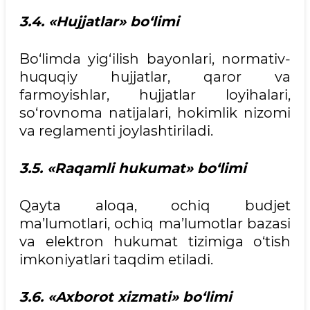
3.4. «Hujjatlar» bo‘limi
Bo‘limda yig‘ilish bayonlari, normativ-
huquqiy hujjatlar, qaror va
farmoyishlar, hujjatlar loyihalari,
so‘rovnoma natijalari, hokimlik nizomi
va reglamenti joylashtiriladi.
3.5. «Raqamli hukumat» bo‘limi
Qayta aloqa, ochiq budjet
ma’lumotlari, ochiq ma’lumotlar bazasi
va elektron hukumat tizimiga o‘tish
imkoniyatlari taqdim etiladi.
3.6. «Axborot xizmati» bo‘limi