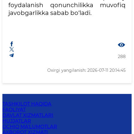
foydalanish qonunchilikka muvofiq
javobgarlikka sabab bo‘ladi.
288
Oxirgi yangilanish: 2026-07-11 20:14:45
TASHKILOT HAQIDA
FAOLIYAT
DAVLAT XIZMATLARI
HUJJATLAR
OCHIQ MA'LUMOTLAR
AXBOROT XIZMATI