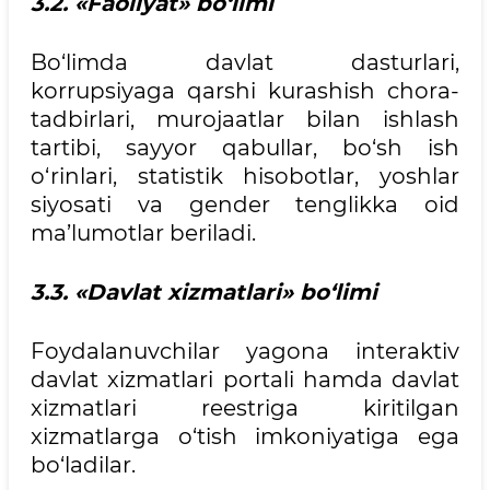
3.2. «Faoliyat» bo‘limi
Bo‘limda davlat dasturlari,
korrupsiyaga qarshi kurashish chora-
tadbirlari, murojaatlar bilan ishlash
tartibi, sayyor qabullar, bo‘sh ish
o‘rinlari, statistik hisobotlar, yoshlar
siyosati va gender tenglikka oid
ma’lumotlar beriladi.
3.3. «Davlat xizmatlari» bo‘limi
Foydalanuvchilar yagona interaktiv
davlat xizmatlari portali hamda davlat
xizmatlari reestriga kiritilgan
xizmatlarga o‘tish imkoniyatiga ega
bo‘ladilar.