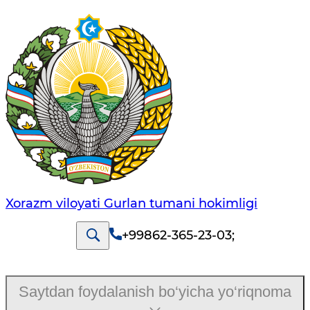
Xorazm viloyati Gurlan tumani hokimligi
+99862-365-23-03
;
Saytdan foydalanish bo‘yicha yo‘riqnoma