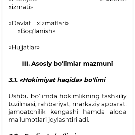
xizmati»
«Davlat xizmatlari»
«Bog‘lanish»
«Hujjatlar»
III.
Asosiy bo‘limlar mazmuni
3.1. «Hokimiyat haqida» bo‘limi
Ushbu bo‘limda hokimlikning tashkiliy
tuzilmasi, rahbariyat, markaziy apparat,
jamoatchilik kengashi hamda aloqa
ma’lumotlari joylashtiriladi.