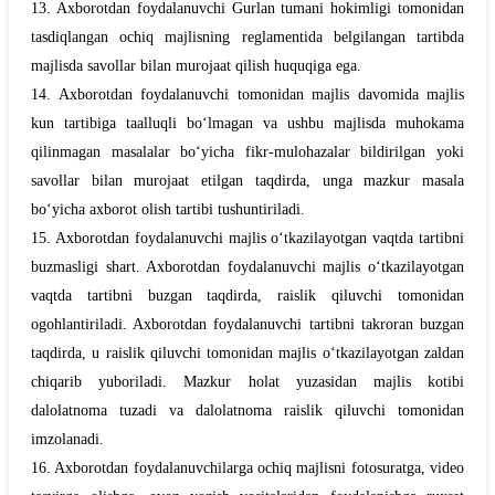
13. Axborotdan foydalanuvchi
Gurlan
tumani hokimligi tomonidan
tasdiqlangan ochiq majlisning reglamentida belgilangan tartibda
majlisda savollar bilan murojaat qilish huquqiga ega.
14. Axborotdan foydalanuvchi tomonidan majlis davomida majlis
kun tartibiga taalluqli bo‘lmagan va ushbu majlisda muhokama
qilinmagan masalalar bo‘yicha fikr-mulohazalar bildirilgan yoki
savollar bilan murojaat etilgan taqdirda, unga mazkur masala
bo‘yicha axborot olish tartibi tushuntiriladi.
15. Axborotdan foydalanuvchi majlis o‘tkazilayotgan vaqtda tartibni
buzmasligi shart. Axborotdan foydalanuvchi majlis o‘tkazilayotgan
vaqtda tartibni buzgan taqdirda, raislik qiluvchi tomonidan
ogohlantiriladi. Axborotdan foydalanuvchi tartibni takroran buzgan
taqdirda, u raislik qiluvchi tomonidan majlis o‘tkazilayotgan zaldan
chiqarib yuboriladi. Mazkur holat yuzasidan majlis kotibi
dalolatnoma tuzadi va dalolatnoma raislik qiluvchi tomonidan
imzolanadi.
16. Axborotdan foydalanuvchilarga ochiq majlisni fotosuratga, video