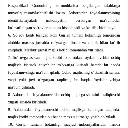
Respublikasi Qonunining 20-moddasida belgilangan talablarga
muvofiq rasmiylashtirilishi lozim. Axborotdan foydalanuvchining
identifikatsiyalash imkoniyatini beradigan ma’lumotlar
ko‘rsatilmagan so‘rovlar anonim hisoblanadi va ko‘rib chiqilmaydi.
6. So‘rov kelib tushgan kuni
Gurlan
tumani hokimligi tomonidan
alohida maxsus jurnalda ro‘yxatga olinadi va zudlik bilan ko‘rib
chiqiladi. Mazkur jurnal majlis kotibi tomonidan yuritiladi.
7. So‘rovga asosan majlis kotibi axborotdan foydalanuvchini ochiq
majlisda ishtirok etuvchilar ro‘yxatiga kiritadi hamda bu haqda
foydalanuvchiga ma’lum qiladi. Ochiq majlisning o‘tkazilish sanasi,
vaqti yoki joyi o‘zgargan taqdirda, bu haqda foydalanuvchiga
ma’lum qilinadi.
8. Axborotdan foydalanuvchilar ochiq majlisga shaxsini tasdiqlovchi
xujjati asosida kiritiladi.
9. Axborotdan foydalanuvchi ochiq majlisga kelmagan taqdirda,
majlis kotibi tomonidan bu haqda maxsus jurnalga yozib qo‘yiladi.
10.
Gurlan
tumani hokimligi mavjud imkoniyatlaridan hamda