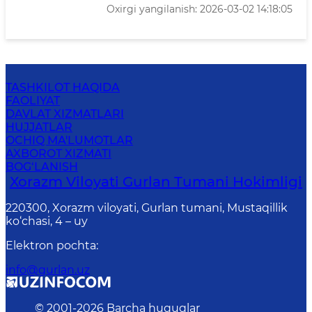
Oxirgi yangilanish: 2026-03-02 14:18:05
TASHKILOT HAQIDA
FAOLIYAT
DAVLAT XIZMATLARI
HUJJATLAR
OCHIQ MA'LUMOTLAR
AXBOROT XIZMATI
BOG‘LANISH
Xorazm Viloyati Gurlan Tumani Hokimligi
220300, Xorazm viloyati, Gurlan tumani, Mustaqillik
ko‘chasi, 4 – uy
Elektron pochta
:
info@gurlan.uz
© 2001-
2026
Barcha huquqlar