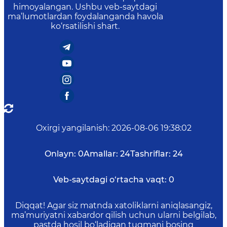
himoyalangan. Ushbu veb-saytdagi
ma’lumotlardan foydalanganda havola
ko‘rsatilishi shart.
Oxirgi yangilanish
:
2026-08-06 19:38:02
Onlayn:
0
Amallar:
24
Tashriflar:
24
Veb-saytdagi o‘rtacha vaqt:
0
Diqqat! Agar siz matnda xatoliklarni aniqlasangiz,
ma’muriyatni xabardor qilish uchun ularni belgilab,
pastda hosil bo‘ladigan tugmani bosing