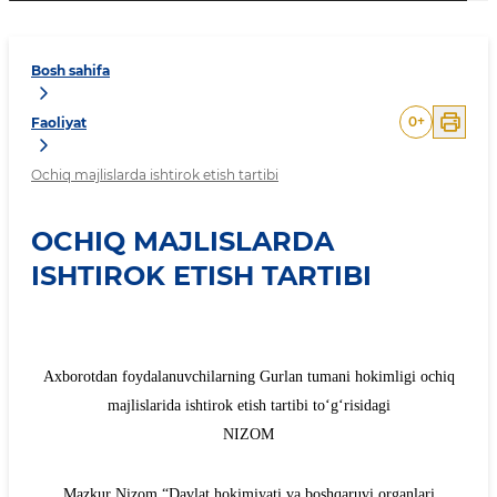
Bosh sahifa
0
+
Faoliyat
Ochiq majlislarda ishtirok etish tartibi
OCHIQ MAJLISLARDA
ISHTIROK ETISH TARTIBI
Axborotdan foydalanuvchilarning Gurlan
tumani hokimligi ochiq
majlislarida ishtirok etish tartibi to‘g‘risidagi
NIZOM
Mazkur Nizom “Davlat hokimiyati va boshqaruvi organlari