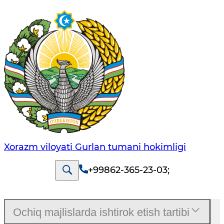
Xorazm viloyati Gurlan tumani hokimligi
+99862-365-23-03
;
Ochiq majlislarda ishtirok etish tartibi