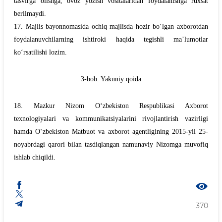
tasvirga olishga, ovoz yozish vositalaridan foydalanishga ruxsat
berilmaydi.
17. Majlis bayonnomasida ochiq majlisda hozir bo‘lgan axborotdan
foydalanuvchilarning ishtiroki haqida tegishli ma’lumotlar
ko‘rsatilishi lozim.
3-bob. Yakuniy qoida
18. Mazkur Nizom O‘zbekiston Respublikasi Axborot
texnologiyalari va kommunikatsiyalarini rivojlantirish vazirligi
hamda O‘zbekiston Matbuot va axborot agentligining 2015-yil 25-
noyabrdagi qarori bilan tasdiqlangan namunaviy Nizomga muvofiq
ishlab chiqildi.
370