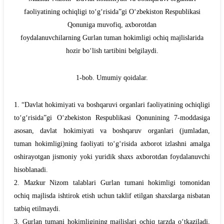
faoliyatining ochiqligi to‘g‘risida”gi O‘zbekiston Respublikasi
Qonuniga muvofiq, axborotdan
foydalanuvchilarning
Gurlan
tuman hokimligi ochiq majlislarida
hozir bo‘lish tartibini belgilaydi.
1-bob. Umumiy qoidalar.
1. “Davlat hokimiyati va boshqaruvi organlari faoliyatining ochiqligi
to‘g‘risida”gi O‘zbekiston Respublikasi Qonunining 7-moddasiga
asosan, davlat hokimiyati va boshqaruv organlari (jumladan,
tuman hokimligi)ning faoliyati to‘g‘risida axborot izlashni amalga
oshirayotgan jismoniy yoki yuridik shaxs axborotdan foydalanuvchi
hisoblanadi.
2. Mazkur Nizom talablari
Gurlan
tumani hokimligi tomonidan
ochiq majlisda ishtirok etish uchun taklif etilgan shaxslarga nisbatan
tatbiq etilmaydi.
3.
Gurlan
tumani hokimligining majlislari ochiq tarzda o‘tkaziladi,