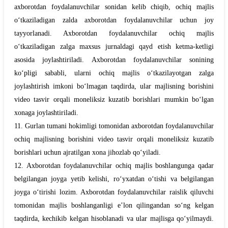
axborotdan foydalanuvchilar sonidan kelib chiqib, ochiq majlis
o‘tkaziladigan zalda axborotdan foydalanuvchilar uchun joy
tayyorlanadi. Axborotdan foydalanuvchilar ochiq majlis
o‘tkaziladigan zalga maxsus jurnaldagi qayd etish ketma-ketligi
asosida joylashtiriladi. Axborotdan foydalanuvchilar sonining
ko‘pligi sababli, ularni ochiq majlis o‘tkazilayotgan zalga
joylashtirish imkoni bo‘lmagan taqdirda, ular majlisning borishini
video tasvir orqali moneliksiz kuzatib borishlari mumkin bo‘lgan
xonaga joylashtiriladi.
11.
Gurlan
tumani hokimligi tomonidan axborotdan foydalanuvchilar
ochiq majlisning borishini video tasvir orqali moneliksiz kuzatib
borishlari uchun ajratilgan xona jihozlab qo‘yiladi.
12. Axborotdan foydalanuvchilar ochiq majlis boshlangunga qadar
belgilangan joyga yetib kelishi, ro‘yxatdan o‘tishi va belgilangan
joyga o‘tirishi lozim. Axborotdan foydalanuvchilar raislik qiluvchi
tomonidan majlis boshlanganligi e’lon qilingandan so‘ng kelgan
taqdirda, kechikib kelgan hisoblanadi va ular majlisga qo‘yilmaydi.