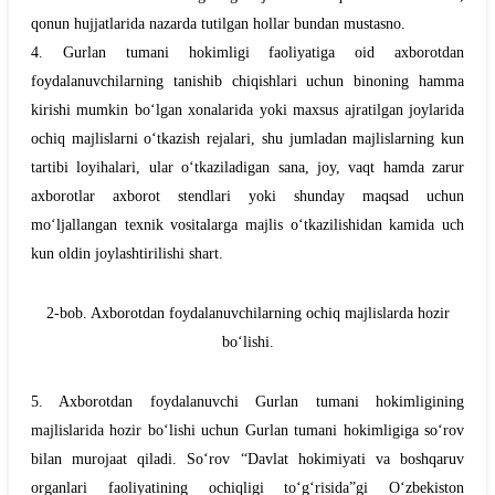
qonun hujjatlarida nazarda tutilgan hollar bundan mustasno.
4.
Gurlan
tumani hokimligi faoliyatiga oid axborotdan
foydalanuvchilarning tanishib chiqishlari uchun binoning hamma
kirishi mumkin bo‘lgan xonalarida yoki maxsus ajratilgan joylarida
ochiq majlislarni o‘tkazish rejalari, shu jumladan majlislarning kun
tartibi loyihalari, ular o‘tkaziladigan sana, joy, vaqt hamda zarur
axborotlar axborot stendlari yoki shunday maqsad uchun
mo‘ljallangan texnik vositalarga majlis o‘tkazilishidan kamida uch
kun oldin joylashtirilishi shart.
2-bob. Axborotdan foydalanuvchilarning ochiq majlislarda hozir
bo‘lishi.
5. Axborotdan foydalanuvchi
Gurlan
tumani hokimligining
majlislarida hozir bo‘lishi uchun Gurlan
tumani hokimligiga so‘rov
bilan murojaat qiladi. So‘rov “Davlat hokimiyati va boshqaruv
organlari faoliyatining ochiqligi to‘g‘risida”gi O‘zbekiston