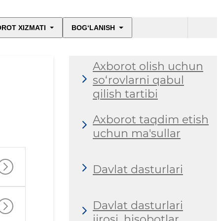
ROT XIZMATI
BOG‘LANISH
Axborot olish uchun
so‘rovlarni qabul
qilish tartibi
Axborot taqdim etish
uchun ma'sullar
Davlat dasturlari
Davlat dasturlari
ijrosi, hisobotlar