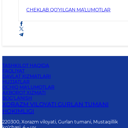
CHEKLAB QO‘YILGAN MA’LUMOTLAR
TASHKILOT HAQIDA
FAOLIYAT
DAVLAT XIZMATLARI
HUJJATLAR
OCHIQ MA'LUMOTLAR
AXBOROT XIZMATI
BOG‘LANISH
XORAZM VILOYATI GURLAN TUMANI
HOKIMLIGI
220300, Xorazm viloyati, Gurlan tumani, Mustaqillik
ko‘chasi, 4 – uy