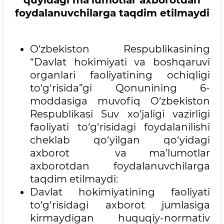
quyidagi ma’lumotlar axborotdan
foydalanuvchilarga taqdim etilmaydi
O‘zbekiston Respublikasining
“Davlat hokimiyati va boshqaruvi
organlari faoliyatining ochiqligi
to‘g‘risida”gi Qonunining 6-
moddasiga muvofiq O‘zbekiston
Respublikasi Suv xo‘jaligi vazirligi
faoliyati to‘g‘risidagi foydalanilishi
cheklab qo‘yilgan qo‘yidagi
axborot va ma’lumotlar
axborotdan foydalanuvchilarga
taqdim etilmaydi:
Davlat hokimiyatining faoliyati
to‘g‘risidagi axborot jumlasiga
kirmaydigan huquqiy-normativ