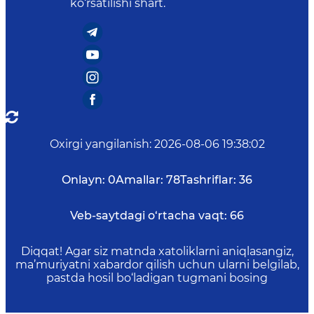
ko‘rsatilishi shart.
Oxirgi yangilanish
:
2026-08-06 19:38:02
Onlayn:
0
Amallar:
78
Tashriflar:
36
Veb-saytdagi o‘rtacha vaqt:
66
Diqqat! Agar siz matnda xatoliklarni aniqlasangiz,
ma’muriyatni xabardor qilish uchun ularni belgilab,
pastda hosil bo‘ladigan tugmani bosing