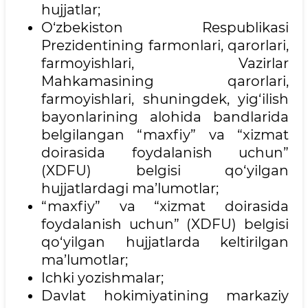
hujjatlar;
O‘zbekiston Respublikasi
Prezidentining farmonlari, qarorlari,
farmoyishlari, Vazirlar
Mahkamasining qarorlari,
farmoyishlari, shuningdek, yig‘ilish
bayonlarining alohida bandlarida
belgilangan “maxfiy” va “xizmat
doirasida foydalanish uchun”
(XDFU) belgisi qo‘yilgan
hujjatlardagi ma’lumotlar;
“maxfiy” va “xizmat doirasida
foydalanish uchun” (XDFU) belgisi
qo‘yilgan hujjatlarda keltirilgan
ma’lumotlar;
Ichki yozishmalar;
Davlat hokimiyatining markaziy