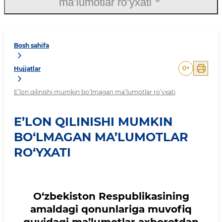
ma’lumotlar ro‘yxati
Bosh sahifa
0
+
Hujjatlar
E’lon qilinishi mumkin bo‘lmagan ma’lumotlar ro‘yxati
E’LON QILINISHI MUMKIN
BO‘LMAGAN MA’LUMOTLAR
RO‘YXATI
O‘zbekiston Respublikasining
amaldagi qonunlariga muvofiq