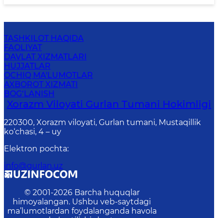
TASHKILOT HAQIDA
FAOLIYAT
DAVLAT XIZMATLARI
HUJJATLAR
OCHIQ MA'LUMOTLAR
AXBOROT XIZMATI
BOG‘LANISH
Xorazm Viloyati Gurlan Tumani Hokimligi
220300, Xorazm viloyati, Gurlan tumani, Mustaqillik
ko‘chasi, 4 – uy
Elektron pochta
:
info@gurlan.uz
© 2001-
2026
Barcha huquqlar
himoyalangan. Ushbu veb-saytdagi
ma’lumotlardan foydalanganda havola