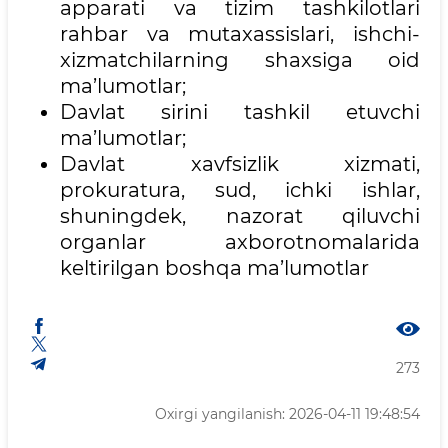
apparati va tizim tashkilotlari
rahbar va mutaxassislari, ishchi-
xizmatchilarning shaxsiga oid
ma’lumotlar;
Davlat sirini tashkil etuvchi
ma’lumotlar;
Davlat xavfsizlik xizmati,
prokuratura, sud, ichki ishlar,
shuningdek, nazorat qiluvchi
organlar axborotnomalarida
keltirilgan boshqa ma’lumotlar
273
Oxirgi yangilanish: 2026-04-11 19:48:54