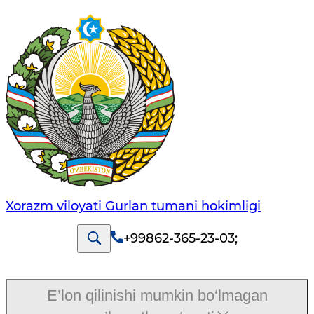
Xorazm viloyati Gurlan tumani hokimligi
+99862-365-23-03
;
E’lon qilinishi mumkin bo‘lmagan