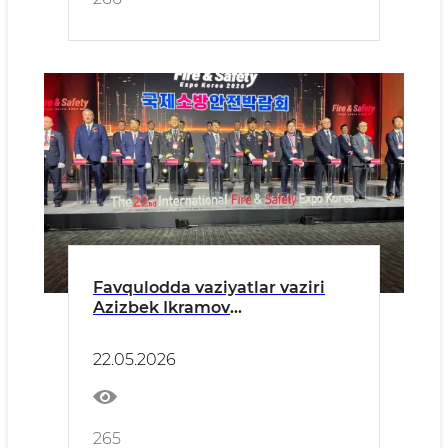
Favqulodda vaziyatlar vaziri
Azizbek Ikramov
boshchiligidagi delegatsiyasi
Koreya Respublikasida boʻlib
22.05.2026
oʻtgan qator xalqaro
tadbirlarda ishtirok etdi
265