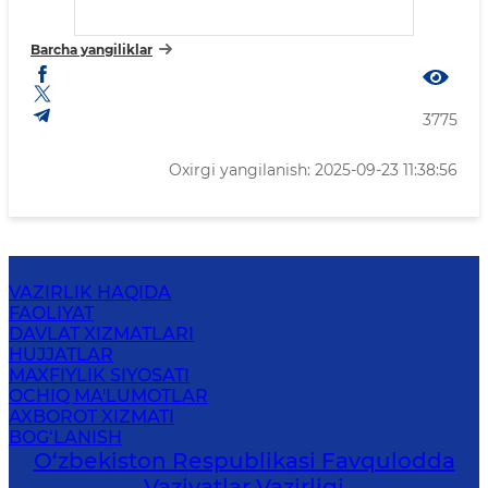
Barcha yangiliklar
3775
Oxirgi yangilanish: 2025-09-23 11:38:56
VAZIRLIK HAQIDA
FAOLIYAT
DAVLAT XIZMATLARI
HUJJATLAR
MAXFIYLIK SIYOSATI
OCHIQ MA'LUMOTLAR
AXBOROT XIZMATI
BOG‘LANISH
O‘zbеkistоn Rеspublikаsi Favqulodda
Vaziyatlar Vazirligi