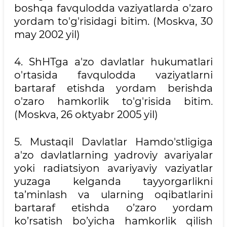
boshqa favqulodda vaziyatlarda o'zaro
yordam to'g'risidagi bitim. (Moskva, 30
may 2002 yil)
4. ShHTga a'zo davlatlar hukumatlari
o'rtasida favqulodda vaziyatlarni
bartaraf etishda yordam berishda
o'zaro hamkorlik to'g'risida bitim.
(Moskva, 26 oktyabr 2005 yil)
5. Mustaqil Davlatlar Hamdo'stligiga
a'zo davlatlarning yadroviy avariyalar
yoki radiatsiyon avariyaviy vaziyatlar
yuzaga kelganda tayyorgarlikni
ta’minlash va ularning oqibatlarini
bartaraf etishda o’zaro yordam
ko’rsatish bo’yicha hamkorlik qilish