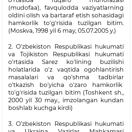
o'rtasida fuqaro muhofazasi
(mudofaa), favqulodda vaziyatlarning
oldini olish va bartaraf etish sohasidagi
hamkorlik to'g'risida tuzilgan bitim.
(Moskva, 1998 yil 6 may, 05.07.2005 y.)
2. O'zbekiston Respublikasi hukumati
va Tojikiston Respublikasi hukumati
o'rtasida Sarez ko'lining buzilishi
holatlarida o'z vaqtida ogohlantirish
masalalari va qo'shma tadbirlar
o'tkazish bo'yicha o'zaro hamkorlik
to'g'risida tuzilgan bitim (Toshkent sh.,
2000 yil 30 may., imzolangan kundan
boshlab kuchga kirdi)
3. O'zbekiston Respublikasi hukumati
va Ukraina Vazirlar Mahkamasi