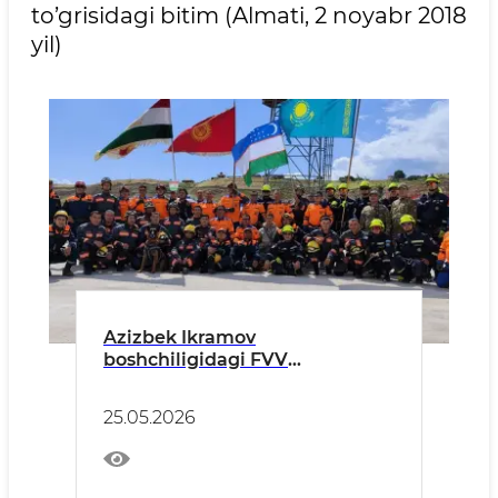
to’grisidagi bitim (Almati, 2 noyabr 2018
yil)
Azizbek Ikramov
boshchiligidagi FVV
delegatsiyasi Tojikistondagi
xalqaro o‘quv mashg‘ulotlarida
25.05.2026
ishtirok etdi