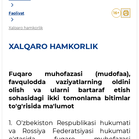
16
+
Faoliyat
Xalqaro hamkorlik
XALQARO HAMKORLIK
Fuqaro muhofazasi (mudofaa),
favqulodda vaziyatlarning oldini
olish va ularni bartaraf etish
sohasidagi ikki tomonlama bitimlar
to'g'risida ma
'
lumot
1. O'zbekiston Respublikasi hukumati
va Rossiya Federatsiyasi hukumati