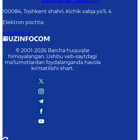
100084, Toshkent shahri, Kichik xalqa yo’li, 4
Elektron pochta
:
info@fvv.uz
© 2001-
2026
Barcha huquqlar
himoyalangan. Ushbu veb-saytdagi
ma’lumotlardan foydalanganda havola
ko‘rsatilishi shart.