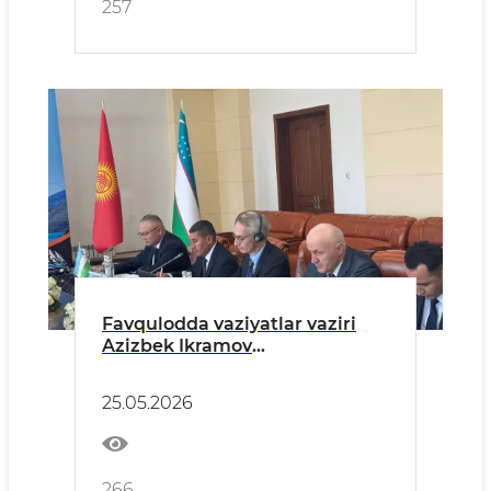
257
Favqulodda vaziyatlar vaziri
Azizbek Ikramov
boshchiligidagi delegatsiya
Tojikiston Respublikasi
25.05.2026
poytaxtida o‘tkazilgan qator
xalqaro tadbirlarda ishtirok
etdi
266