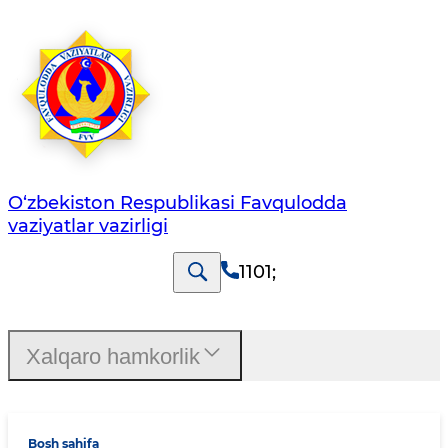
O‘zbеkistоn Rеspublikаsi Favqulodda
vaziyatlar vazirligi
1101
;
Xalqaro hamkorlik
Bosh sahifa