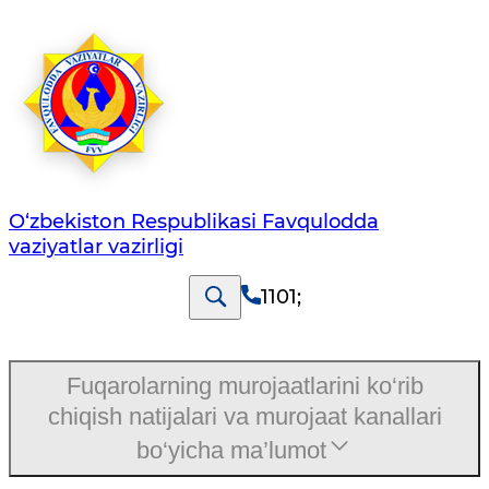
O‘zbеkistоn Rеspublikаsi Favqulodda
vaziyatlar vazirligi
1101
;
Fuqarolarning murojaatlarini ko‘rib
chiqish natijalari va murojaat kanallari
bo‘yicha ma’lumot