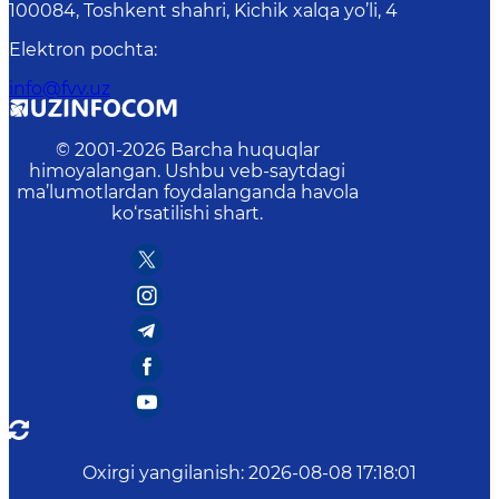
100084, Toshkent shahri, Kichik xalqa yo’li, 4
Elektron pochta
:
info@fvv.uz
© 2001-
2026
Barcha huquqlar
himoyalangan. Ushbu veb-saytdagi
ma’lumotlardan foydalanganda havola
ko‘rsatilishi shart.
Oxirgi yangilanish
:
2026-08-08 17:18:01