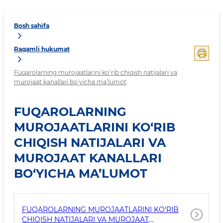
Bosh sahifa
Raqamli hukumat
Fuqarolarning murojaatlarini ko‘rib chiqish natijalari va
murojaat kanallari bo‘yicha ma’lumot
FUQAROLARNING
MUROJAATLARINI KO‘RIB
CHIQISH NATIJALARI VA
MUROJAAT KANALLARI
BO‘YICHA MA’LUMOT
FUQAROLARNING MUROJAATLARINI KO‘RIB
CHIQISH NATIJALARI VA MUROJAAT