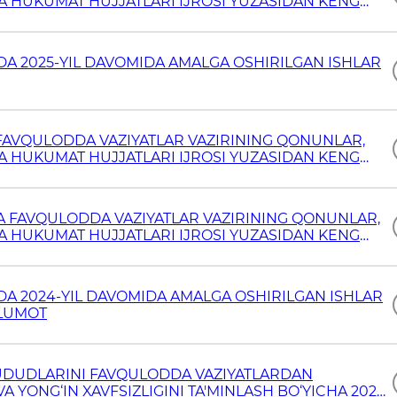
VA HUKUMAT HUJJATLARI IJROSI YUZASIDAN KENG
IDA 2025-YIL DAVOMIDA AMALGA OSHIRILGAN ISHLAR
FAVQULODDA VAZIYATLAR VAZIRINING QONUNLAR,
VA HUKUMAT HUJJATLARI IJROSI YUZASIDAN KENG
A FAVQULODDA VAZIYATLAR VAZIRINING QONUNLAR,
VA HUKUMAT HUJJATLARI IJROSI YUZASIDAN KENG
IDA 2024-YIL DAVOMIDA AMALGA OSHIRILGAN ISHLAR
’LUMOT
HUDUDLARINI FAVQULODDA VAZIYATLARDAN
YONG‘IN XAVFSIZLIGINI TA'MINLASH BO‘YICHA 2023-