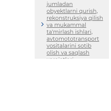
jumladan
obyektlarni qurish,
rekonstruksiya qilish
va mukammal
ta'mirlash ishlari,
avtomototransport
vositalarini sotib
olish va saqlash
xarajatlari
to‘g‘risidagi
ma'lumotlar
Byudjet hamda
byudjetdan tashqari
jamg‘armalarning
tushumlari va