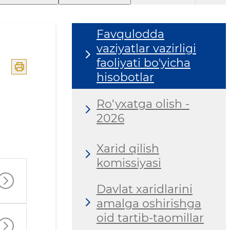
statistikasi
Favqulodda
vaziyatlar vazirligi
faoliyati bo'yicha
hisobotlar
Ro‘yxatga olish -
2026
Xarid qilish
komissiyasi
Davlat xaridlarini
amalga oshirishga
oid tartib-taomillar