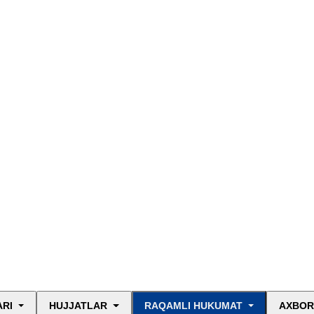
ARI
HUJJATLAR
RAQAMLI HUKUMAT
AXBOR