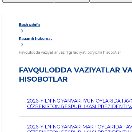
Bosh sahifa
Raqamli hukumat
Favqulodda vaziyatlar vazirligi faoliyati bo'yicha hisobotlar
FAVQULODDA VAZIYATLAR VAZ
HISOBOTLAR
2026-YILNING YANVAR-IYUN OYLARIDA FA
OʻZBEKISTON RESPUBLIKASI PREZIDENTI 
JAMOATCHILIKKA HISOBOT
2026-YILNING YANVAR-MART OYLARIDA FA