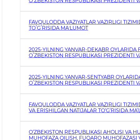
OʻZBEKISTON RESPUBLIKASI PREZIDENTI 
JAMOATCHILIKKA HISOBOT
FAVQULODDA VAZIYATLAR VAZIRLIGI TIZIM
TOʻGʻRISIDA MAʼLUMOT
2025-YILNING YANVAR-DEKABR OYLARIDA 
OʻZBEKISTON RESPUBLIKASI PREZIDENTI 
JAMOATCHILIKKA HISOBOT
2025-YILNING YANVAR-SENTYABR OYLARID
OʻZBEKISTON RESPUBLIKASI PREZIDENTI 
JAMOATCHILIKKA HISOBOT
FAVQULODDA VAZIYATLAR VAZIRLIGI TIZIM
VA ERISHILGAN NATIJALAR TO‘G‘RISIDA MA
O‘ZBEKISTON RESPUBLIKASI AHOLISI VA 
MUHOFAZA QILISH, FUQARO MUHOFAZASI VA 