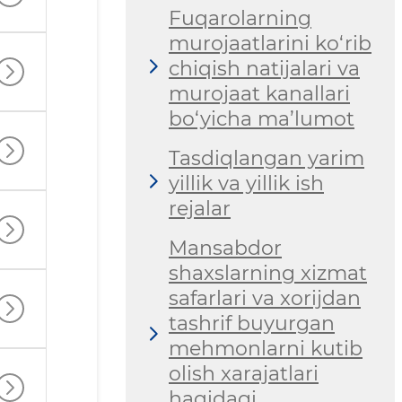
Fuqarolarning
murojaatlarini ko‘rib
chiqish natijalari va
murojaat kanallari
bo‘yicha ma’lumot
Tasdiqlangan yarim
yillik va yillik ish
rejalar
Mansabdor
shaxslarning xizmat
safarlari va xorijdan
tashrif buyurgan
mehmonlarni kutib
olish xarajatlari
haqidagi