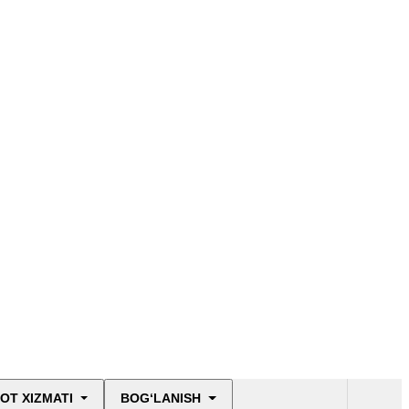
bartaraf etish – 2030
Ochiq ma'lumotlar
to'plami
Qayta aloqa
Ochiq ma’lumotlar
sifatida
joylashtirilishi kerak
bo‘lgan ijtimoiy
ahamiyatga molik
ma’lumotlar
Sodir bo'lgan
OT XIZMATI
BOG‘LANISH
favqulodda vaziyatlar