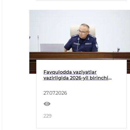
Favqulodda vaziyatlar
vazirligida 2026-yil birinchi
yarim yilligi yakunlariga
bagʻishlangan Hayʼat yigʻilishi
27.07.2026
boʻlib oʻtdi
229