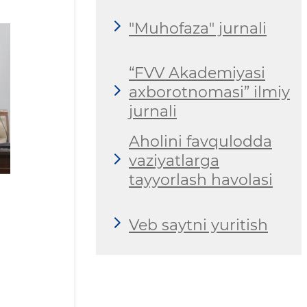
"Muhofaza" jurnali
“FVV Akademiyasi
axborotnomasi” ilmiy
jurnali
Aholini favqulodda
vaziyatlarga
tayyorlash havolasi
Veb saytni yuritish