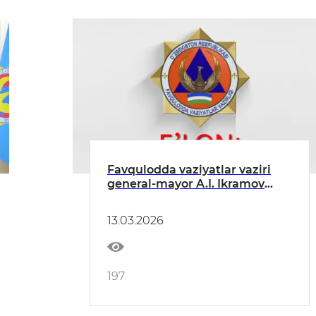
Favqulodda vaziyatlar vaziri
general-mayor A.I. Ikramov
tomonidan fuqarolar,
tadbirkorlar, tizimda xizmat
13.03.2026
qilayotgan harbiy xizmatchilar
hamda ularning oila a’zolari
bilan qabul o‘tkaziladi
197