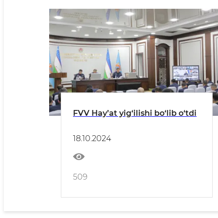
FVV Hay’at yig‘ilishi bo‘lib o‘tdi
18.10.2024
509