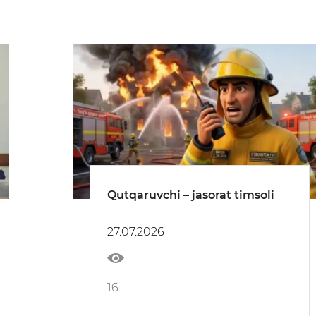
Qutqaruvchi – jasorat timsoli
27.07.2026
16