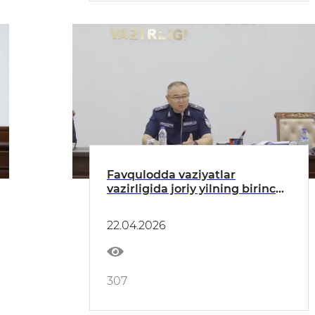
Favqulodda vaziyatlar
vazirligida joriy yilning birinchi
choragi yakunlariga
bagʻishlangan Hayʼat yigʻilishi
22.04.2026
boʻlib oʻtdi
307