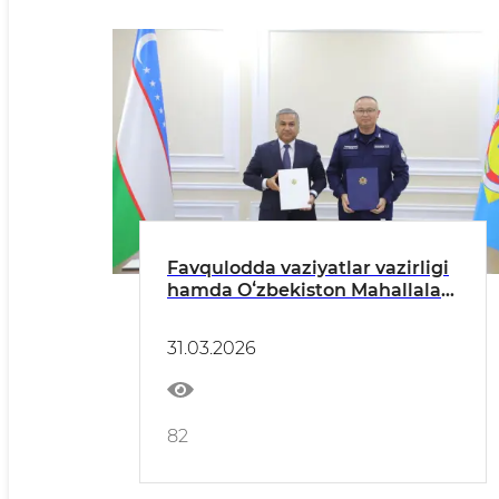
Favqulodda vaziyatlar vazirligi
hamda Oʻzbekiston Mahallalari
uyushmasi oʻrtasida oʻzaro
hamkorlik toʻgʻrisida
31.03.2026
Memorandum imzolandi
82